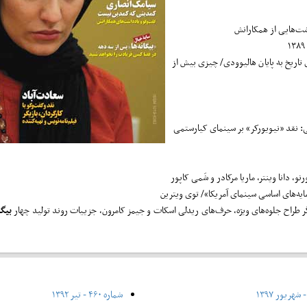
ت‌هایی از همکارانش
 تاریخ به پایان هالیوودی/ چیزی بیش از
: نقد «نیویورکر» بر سینمای کیارستمی
نو، دانا وینتر، ماریا مرکادر و شَمی کاپور
یه‌های اساسی سینمای آمریکا»/ توی ویترین
 طراح جلوه‌های ویژه، حرف‌های ریدلی اسکات و جیمز کامرون، جزییات روند تولید چهار
بیگا
شماره ۴۶۰ - تیر ۱۳۹۲