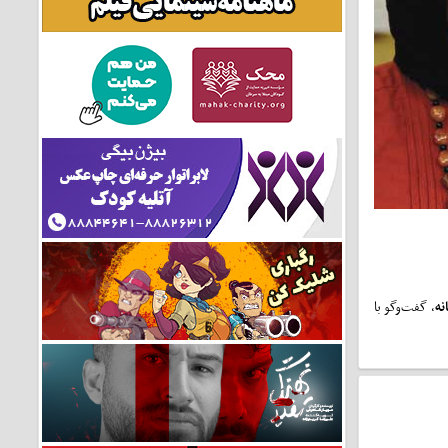
نه
، گفت‌وگو با