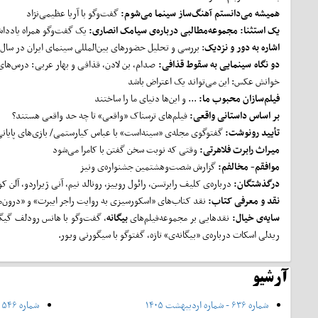
همیشه می‌دانستم آهنگ‌ساز سینما می‌شوم:
گفت‌وگو با آریا عظیمی‌نژاد
یک استثنا: مجموعه‌مطالبی درباره‌ی سیامک انصاری:
یک گفت‌وگو همراه یادداش
اشاره به دور و نزدیک
: بررسی و تحلیل حضورهای بین‌المللی سینمای ایران در سال ۱۳۸۹
دو نگاه سینمایی به سقوط قذافی:
صدام، بن لادن،‌ قذافی و بهار عربی: درس‌های
خوانش عکس: این می‌تواند یک اعتراض باشد
فیلم‌سازان محبوب ما:
... و این‌ها دنیای ما را ساختند
بر اساس داستانی واقعی:
فیلم‌های ترسناک «واقعی» تا چه حد واقعی‌ هستند؟
تأیید رونوشت:
گفتوگوی مجله‌ی «سینه‌است» با عباس کیارستمی/ بازی‌های پایانی
میراث رابرت فلاهرتی:
وقتی که نوبت سخن گفتن با کامرا می‌شود
موافقم- مخالفم:
گزارش شصت‌وهشتمین جشنواره‌ی ونیز
درگذشتگان:
درباره‌ی کلیف رابرتسن، رائول روییز، رونالد نیم، آنی ژیراردو، آلن کور
نقد و معرفی کتاب:
نقد کتاب‌های «اسکورسیزی به روایت راجر ایبرت» و «درون‌ما
سایه‌ی خیال:
نقدهایی بر مجموعه‌فیلم‌های
بیگانه
، گفت‌وگو با هانس رودلف گیگر
ریدلی اسکات درباره‌ی «بیگانه‌ی» تازه، گفتوگو با سیگورنی ویور.
آرشیو
شماره ۶۳۶ - شماره اردیبهشت ۱۴۰۵
شماره ۵۴۶ - شهریور ۱۳۹۷