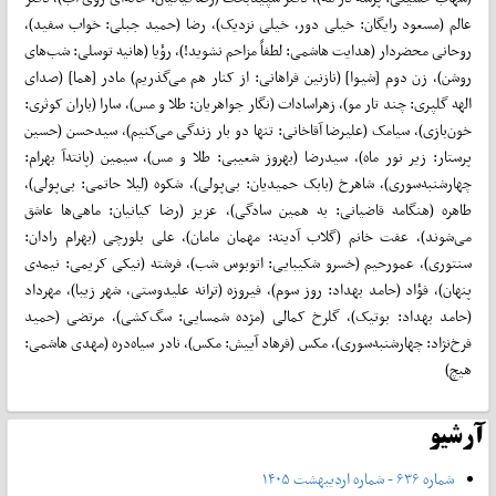
عالم (مسعود رایگان: خیلی دور، خیلی نزدیک)، رضا (حمید جبلی: خواب سفید)،
روحانی محضردار (هدایت هاشمی: لطفاً مزاحم نشوید!)، رؤیا (هانیه توسلی: شب‌های
روشن)، زن دوم [شیوا] (نازنین فراهانی: از کنار هم می‌گذریم) مادر [هما] (صدای
الهه گلپری: چند تار مو)، زهراسادات (نگار جواهریان: طلا و مس)، سارا (باران کوثری:
خون‌بازی)، سیامک (علیرضا آقاخانی: تنها دو بار زندگی می‌کنیم)، سیدحسن (حسین
پرستار: زیر نور ماه)، سیدرضا (بهروز شعیبی: طلا و مس)، سیمین (پانته‌آ بهرام:
چهارشنبه‌سوری)، شاهرخ (بابک حمیدیان: بی‌پولی)، شکوه (لیلا حاتمی: بی‌پولی)،
طاهره (هنگامه قاضیانی: به همین سادگی)، عزیز (رضا کیانیان: ماهی‌ها عاشق
می‌شوند)، عفت‌ خانم (گلاب آدینه: مهمان مامان)، علی بلورچی (بهرام رادان:
سنتوری)، عمورحیم (خسرو شکیبایی: اتوبوس شب)، فرشته (نیکی کریمی: نیمه‌ی
پنهان)، فؤاد (حامد بهداد: روز سوم)، فیروزه (ترانه علیدوستی، شهر زیبا)، مهرداد
(حامد بهداد: بوتیک)، گلرخ کمالی (مژده شمسایی: سگ‌کشی)، مرتضی (حمید
فرخ‌نژاد: چهارشنبه‌سوری)، مکس (فرهاد آییش: مکس)، نادر سیاه‌دره (مهدی هاشمی:
هیچ)
آرشیو
شماره ۶۳۶ - شماره اردیبهشت ۱۴۰۵