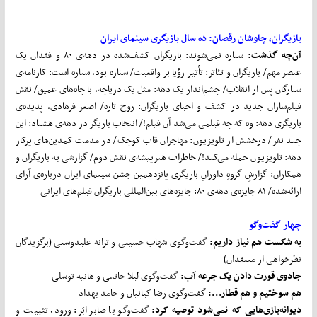
بازیگران، چاوشان رقصان:
ده سال بازیگری سینمای ایران
آن‌چه گذشت:
ستاره نمی‌شوند: بازیگران کشف‌شده در دهه‌ی ۸۰ و فقدان یک
عنصر مهم/ بازیگران و تئاتر: تأثیر رؤیا بر واقعیت/ ستاره بود، ستاره است: کارنامه‌ی
ستارگان پس از انقلاب/ چشم‌انداز یک دهه: مثل یک دریاچه، با چاه‌های عمیق/ نقش
فیلم‌سازان جدید در کشف و احیای بازیگران: روح تازه/ اصغر فرهادی، پدیده‌ی
بازیگری دهه: وه که چه فیلمی می‌شد آن فیلم!/ انتخاب بازیگر در دهه‌ی هشتاد: این
چند نفر/ درخشش از تلویزیون: مهاجران قاب کوچک/ در مذمت کمدین‌های پرکار
دهه: تلویزیون حمله می‌کند!/ خاطرات هنرپیشه‌ی نقش دوم/ گزارشی به بازیگران و
همکاران: گزارشِ گروهِ داورانِ بازیگری پانزدهمین جشن سینمای ایران درباره‌ی آرای
ارائه‌شده/ ۸۱ جایزه‌ی دهه‌ی ۸۰: جایزه‌های بین‌المللی بازیگران فیلم‌های ایرانی
چهار گفت‌وگو
به شکست هم نیاز داریم:
گفت‌وگوی شهاب حسینی و ترانه علیدوستی (برگزیدگان
نظرخواهی از منتقدان)
جادوی قورت دادن یک جرعه آب:
گفت‌وگوی لیلا حاتمی و هانیه توسلی
هم سوختیم و هم قطار...:
گفت‌وگوی رضا کیانیان و حامد بهداد
دیوانه‌بازی‌هایی که نمی‌شود توصیه کرد:
گفت‌وگو با صابر ابَر: ورود، تثبیت و