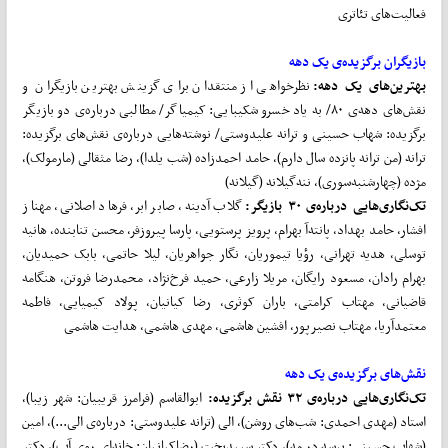
فعالیت‌های تئاتری
بازیگران برگزیده‌ی یک دهه
بهترین‌های یک دهه:
نظرخواهی از منتقدان برای گزینش بهترین بازیگران و
نقش‌های دهه‌ی ۸۰/ به یاد خسرو شکیبایی: کیمیاگر/ مطالبی درباره‌ی دو بازیگر
برگزیده: شهاب حسینی و ترانه علیدوستی/ نوشته‌هایی درباره‌ی نقش‌های برگزیده:
ترانه (من ترانه پانزده سال دارم)، حامد احمدزاده (شب یلدا)، رضا مثقالی (مارمولک)،
مژده (چهارشنبه‌سوری)، ننه‌گیلانه (گیلانه)
تک‌نگاری‌هایی درباره‌ی ۳۰ بازیگر:
گلاب آدینه، صابر ابر، فرهاد اصلانی، مهناز
افشار، حامد بهداد، پانته‌آ بهرام، پرویز پرستویی، پارسا پیروزفر، محسن تنابنده، هانیه
توسلی، هدیه تهرانی، رؤیا تیموریان، نگار جواهریان، لیلا حاتمی، بابک حمیدیان،
بهرام رادان، مسعود رایگان، مریلا زارعی، حمید فرخ‌نژاد، محمدرضا فروتن، هنگامه
قاضیانی، مهتاب کرامتی، باران کوثری، رضا کیانیان، پولاد کیمیایی، فاطمه
معتمدآریا، مهتاب نصیرپور، افشین هاشمی، مهدی هاشمی، هدایت هاشمی
نقش‌های برگزیده‌ی یک دهه
تک‌نگاری‌هایی درباره‌ی ۳۲ نقش برگزیده:
ابوالقاسم (فرامرز قریبیان: شهر زیبا)،
استاد (مهدی احمدی: شب‌های روشن)، الی (ترانه علیدوستی: درباره‌ی الی...)، امین
(شهاب حسینی: پرسه در مه)، دکتر سپیدبخت (رضاکیانیان: خانه‌ای روی آب)، دکتر