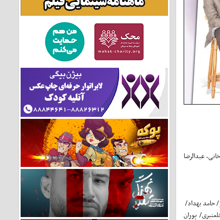
سم‌خانی، عبدالرضا
/ حامد بهداد/
عتبری/ پوران