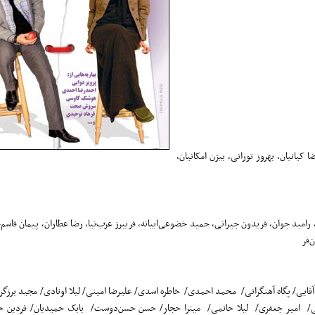
کیانیان، بهروز تورانی، بیژن امکانیان،
جواهریان، مهناز افشار، رامبد جوان، فریدون جیرانی، حمید خضوعی‌ابیانه، فریبرز عرب‌نیا، رضا عطاران، پیمان قا
‌فر
ر آقایی/ پگاه آهنگرانی/ محمد احمدی/ خاطره اسدی/ علیرضا امینی/ لیلا اوتادی/ مجید برزگر
لی/ امیر جعفری/ لیلا حاتمی/ میترا حجار/ حسن حسن‌دوست/ بابک حمیدیان/ فردین خل