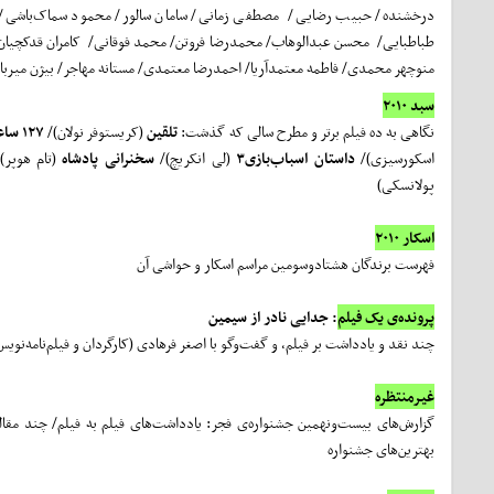
درخشنده/ حبیب رضایی/ مصطفی زمانی/ سامان سالور/ محمود سماک‌باشی/ 
طباطبایی/ محسن عبدالوهاب/ محمدرضا فروتن/ محمد فوقانی/ کامران قدکچیان/ فرا
منوچهر محمدی/ فاطمه معتمدآریا/ احمدرضا معتمدی/ مستانه مهاجر/ بیژن میربا
سبد ۲۰۱۰
نگاهی به ده فیلم برتر و مطرح سالی که گذشت:
تلقین
(کریستوفر نولان)/
۱۲۷ ساعت
اسکورسیزی)/
داستان اسباب‌بازی۳
(لی انکریچ)/
سخنرانی پادشاه
(تام هوپر)
پولانسکی)
اسکار ۲۰۱۰
فهرست برندگان هشتادوسومین مراسم اسکار و حواشی آن
پرونده‌ی یک فیلم
: جدایی نادر از سیمین
چند نقد و یادداشت بر فیلم، و گفت‌وگو با اصغر فرهادی (کارگردان و فیلم‌نامه‌ن
غیرمنتظره
گزارش‌های بیست‌ونهمین جشنواره‌ی فجر: یادداشت‌های فیلم به فیلم/ چند مقاله ب
بهترین‌های جشنواره