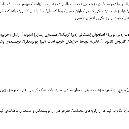
الناز شاکردوست/ بهروز شعیبی/ مجید صالحی/ مهدی صباغ‌زاده / سروش صحت/ سیامک
مرز قریبیان/ نیکی کریمی/ باران کوثری/ رضا کیانیان/ نظام‌الدین کیایی/ پولاد کیمیایی
قری/ جواد نوروزبیگی و افشین هاشمی
(دنی بویل) /
استخوان زمستانی
(دبرا گرَنیگ)/
مشت‌زن
[مبارز] (دیوید اُ. راسل)/
جزیره‌
/
کارلوس
(الیویه آسایاس)/
بچه‌ها حال‌شان خوب است
(لیزا چولودنکو)/
نویسنده‌ی پش
ویس) و پنج بازیگرش: شهاب حسینی، پیمان معادی، ساره بیات، بابک کریمی، علی‌اصغر شهبازی و 
ا نگاه به فیلم‌ها از زاویه‌های مختلف/ نظرخواهی از نویسندگان و منتقدان ماهنامه‌ی فیل