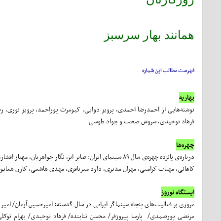
همانند بهار سرسبز
فهرست مطالب این شماره
بهاریه
نوشته‌هایی از احمدرضا احمدی، پرویز دوایی، کیومرث پوراحمد، پرویز نوری، رضا 
فرهاد توحیدی، سروش صحت و جواد طوسی
چهره‌ها
درباره‌ی پانزده چهره‌ی سال ۸۹ سینمای ایران: صابر ابر، نگار 
کاهانی، مهتاب کرامتی، مهران مدیری، داود میرباقری، مهدی هاشمی، کارن همایون
ایستگاه نوروز
مروری بر فعالیت‌های پنجاه سینماگر ایرانی در سال گذشته: امیرحسین آرمان/ امی
مرتضی پورصمدی/ پارسا پیروزفر/ محسن تنابنده/ فرهاد توحیدی/ بهرام توک