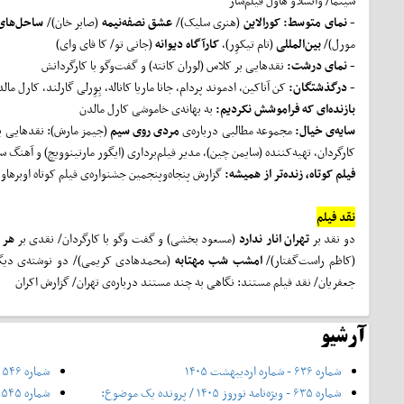
سینما/ واتسلاو هاول فیلم‌ساز
- نمای متوسط:
کورالاین
(هنری سلیک)/
عشق نصفه‌نیمه
(صابر خان)/
ساحل‌های
مورل)/
بین‌المللی
(تام تیکوِر)،
کارآگاه دیوانه
(جانی تو/ کا فای وای)
- نمای درشت:
نقدهایی بر کلاس (لوران کانته) و گفت‌وگو با کارگردانش
- درگذشتگان:
کن آناکین، ادموند پردام، جانا ماریا کاناله، بِوِرلی گارلند، کارل م
بازنده‌ای که فراموشش نکردیم:
به بهانه‌ی خاموشی کارل مالدن
سایه‌ی خیال:
مجموعه مطالبی درباره‌ی
مردی روی سیم
(جیمز مارش): نقدهایی بر
کارگردان، تهیه‌کننده (سایمن چین)، مدیر فیلم‌برداری (ایگور مارتینوویچ) و آهنگ 
فیلم کوتاه، زنده‌تر از همیشه:
گزارش پنجاه‌وپنجمین جشنواره‌ی فیلم کوتاه اوبرها
نقد فیلم
دو نقد بر
تهران انار ندارد
(مسعود بخشی) و گفت وگو با کارگردان/ نقدی بر
هر 
(کاظم راست‌گفتار)/
امشب شب مهتابه
(محمدهادی کریمی)/ دو نوشته‌ی دیگر
جعفریان/ نقد فیلم مستند: نگاهی به چند مستند درباره‌ی تهران/ گزارش اکران
آرشیو
شماره ۶۳۶ - شماره اردیبهشت ۱۴۰۵
شماره ۵۴۶ - شهریور ۱۳۹۷
شماره ۶۳۵ - ویژه‌نامه نوروز ۱۴۰۵ / پرونده یک موضوع:
شماره ۵۴۵ - مرداد ۱۳۹۷