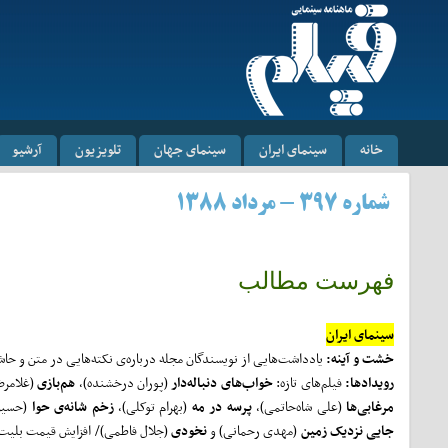
خانه
سینمای ایران
سینمای جهان
تلویزیون
آرشیو
شماره ۳۹۷ - مرداد ۱۳۸۸
فهرست مطالب
سینمای ایران
خشت و آینه:
یادداشت‌هایی از نویسندگان مجله درباره‌ی نکته‌هایی در متن و حاش
رویدادها:
فیلم‌های تازه:
خواب‌های دنباله‌دار
(پوران درخشنده)،
هم‌بازی
(غلامرض
مرغابی‌ها
(علی شاه‌حاتمی)،
پرسه در مه
(بهرام توکلی)،
زخم شانه‌ی حوا
(حسین
جایی نزدیک زمین
(مهدی رحمانی) و
نخودی
(جلال فاطمی)/ افزایش قیمت بلیت س