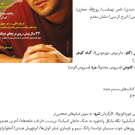
توحیدی/ ناصر تهماسب/ روح‌الله حجازی/
می/ ایرج کریمی/ سامان مقدم
(
گاو
، داریوش مهرجویی)/
گناه گوهر
)
/
کابوس
(سیروس مقدم)/
مرد
(سیروس الوند)
ی کتاب‌های منتشر شده
 فوردکوپولا، کارگردان
تترو
: به سوی فیلم‌های شخصی‌تر
جانیآملیو/ نگاه مایکل رادفورد به جنگ داخلی اسپانیا/ بن‌بست «ارباب حلقه‌ها»/ آخرین قصه‌ی
روزهای خوب سینمای فرانسه/ ژانگ ییمو و بازسازی فیلم کوئن‌ها/ ابرقهرمان هندی/ آنفلوانز