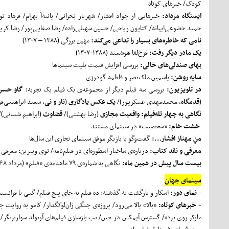
کودک/ خبرهای کوتاه
ایستگاه مرداد:
خبرهایی از جواد افشار/ شهریار بَحرانی/ پانته‌آ بهرام/ فرهاد 
حمید خضوعی‌ابیانه/ کتایون ریاحی/ حسین سهیلی‌زاده/ رضا صفایی‌پور/ رضا کری
نامی که خاطره‌های بسیار را تداعی می‌کند:
مهین بزرگی (۱۳۸۸ – ۱۳۰۷)
یک مادر دیگر رفت:
فرخ‌لقا هوشمند (۱۳۸۸-۱۳۰۷)
بهای صندلی‌های خالی:
بررسی افزایش قیمت بلیت سینماها
سایه روشن:
یاسمین ملک‌نصر و فاطمه گودرزی
در تلویزیون:
بررسی سه فیلم دیگر از مجموعه‌ی یک فیلم یک تجربه:
گاو حسن
(
قدمگاه
، محمدمهدی عسکرپور)/
یک عکس یادگاری
(
نار و نی
، سعید ابراهیمی‌فر
نگاهی به چهار تله‌فیلم:
واقعیت مجازی
(رضا بهشتی)/
قضاوت
(ابراهیم شیبانی)
خشت خام:
«شخصیت» در سینمای مستند
منِ مهناز افشار...:
گفت‌وگو با بازیگر موفق سینمای تجاری این سال‌ها
معرفی و نقد کتاب:
درباره‌ی ساختار اسطوره‌ای در فیلم‌نامه/ توی ویترین: معرف
بیست سال پیش در همین ماه:
نگاهی به شماره‌ی ۷۹ ماهنامه‌ی «فیلم» (مرداد ۱۳۶۸)
سینمای جهان
- نمای دور:
اسکار و بازگشت به گذشته: ده فیلم به جای پنج فیلم/ گپی با فرانسیس
- خبرهای کوتاه:
«بالا» بالا می‌رود/ پروژه‌ی جنگی ژان‌لوکگدار/ کامو به روایت 
مارکز روی پرده/ گسترش آیمکس در چین/ تب بازسازی فیلم‌های آرنولد شوارتزنگر/ 