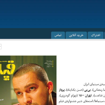
اشتراک
خرید آنلاین
تماس
یه‌ی سینمای ایران
ا رمضانی)،
بی‌بی
(حسن یکتاپناه)،
پرواز
 قناعت)،
تهران ۱۵۰۰
(بهرام گودرزی)،
ینماها/ استعفای دبیر جشنواره‌ی فیلم