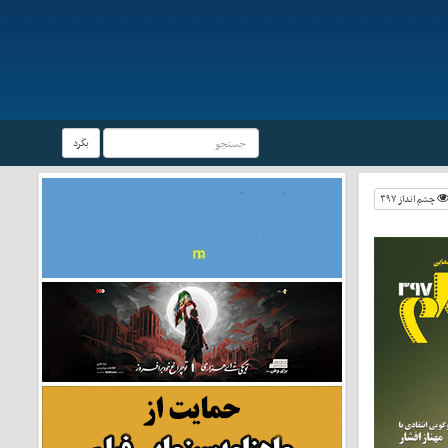
بگرد
چشم انداز ۳۹۷