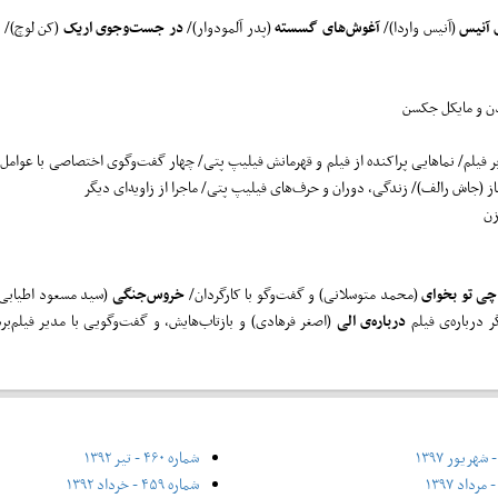
 آنیس
(آنیس واردا)/
آغوش‌های گسسته
(پدر آلمودوار)/
در جست‌وجوی اریک
(کن لوچ)/
ر
الدن و مایکل جکسن
 فیلم/ نماهایی پراکنده از فیلم و قهرمانش فیلیپ پتی/ چهار گفت‌وگوی اختصاصی با عوامل س
ساز (جاش رالف)/ زندگی، دوران و حرف‌های فیلیپ پتی/ ماجرا از زاویه‌ای دیگر
وزن
چی تو بخوای
(محمد متوسلانی) و گفت‌وگو با کارگردان/
خروس‌جنگی
(سید مسعود اطیابی
 درباره‌ی فیلم
درباره‌ی الی
(اصغر فرهادی) و بازتاب‌هایش، و گفت‌وگویی با مدیر فیلم‌ب
شماره ۴۶۰ - تیر ۱۳۹۲
شماره ۴۵۹ - خرداد ۱۳۹۲