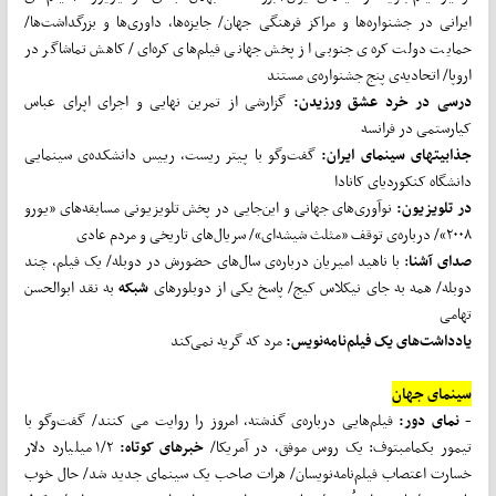
ایرانی در جشنواره‌ها و مراکز فرهنگی جهان/ جایزه‌ها، داوری‌ها و بزرگداشت‌ها/
حمایت دولت کره‌ی جنوبی از پخش جهانی فیلم‌های کره‌ای/ کاهش تماشاگر در
اروپا/ اتحادیه‌ی پنج جشنواره‌ی مستند
درسی در خرد عشق ورزیدن:
گزارشی از تمرین نهایی و اجرای اپرای عباس
کیارستمی در فرانسه
جذابیتهای سینمای ایران:
گفت‌وگو با پیتر ریست، رییس دانشکده‌ی سینمایی
دانشگاه کنکوردیای کانادا
در تلویزیون:
نوآوری‌های جهانی و این‌جایی در پخش تلویزیونی مسابقه‌های «یورو
۲۰۰۸»/ درباره‌ی توقف «مثلث شیشه‌ای»/ سریال‌های تاریخی و مردم عادی
صدای آشنا
: با ناهید امیریان درباره‌ی سال‌های حضورش در دوبله/ یک فیلم، چند
دوبله/ همه به جای نیکلاس کیج/ پاسخ یکی از دوبلورهای
شبکه
به نقد ابوالحسن
تهامی
یادداشت‌های یک فیلم‌نامه‌نویس:
مرد که گریه نمی‌کند
سینمای جهان
- نمای دور:
‌فیلم‌هایی درباره‌ی گذشته، امروز را روایت می کنند/ گفت‌وگو با
تیمور بکمامبتوف: یک روس موفق، در آمریکا/
خبرهای کوتاه:
۱/۲ میلیارد دلار
خسارت اعتصاب فیلم‌نامه‌نویسان/ هرات صاحب یک سینمای جدید شد/ حال خوب