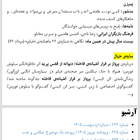
پیرزن
منشور:
کمی نوبت عاشقی اندر باب منتقدان مغرض و بی‌سواد و عقده‌ای، و
شاهکارهای کشف نشده
نامه‌ها:
پاسخ‌ به پرسش‌‌های سینمایی خوانندگان
فرهنگ بازیگران ایرانی:
رضا ناجی، افشین هاشمی و نسرین مقانلو
بیست سال پیش در همین ماه:
نگاهی به شماره‌ی ۶۶ ماهنامه‌ی «فیلم» (مرداد ۷۶)
سایه‌ی خیال
درباره‌ی
پرواز بر فراز آشیانه‌ی فاخته
/
دیوانه از قفس پرید
اثر خاطره‌انگیز میلوش
فورمن: همراه با جک نیکلسن سر صحنه‌ی فیلم در بیمارستان ایالتی اورِگون/
زندگی‌نامه‌ی کن کیسی/
پرواز بر فراز آشیانه‌ی فاخته
چه‌گونه ساخته شد/
گفت‌وگوی اختصاصی با زِین کیسی، پسر کن کیسی/ گفت‌وگو با میلوش فورمن/
و...
آرشیو
شماره ۶۳۶ - شماره اردیبهشت ۱۴۰۵
شماره ۶۳۵ - ویژه‌نامه نوروز ۱۴۰۵ / پرونده یک موضوع: عکاسی و نفت
شماره ۶۳۴ - ویژه‌نامه اسفند ماه