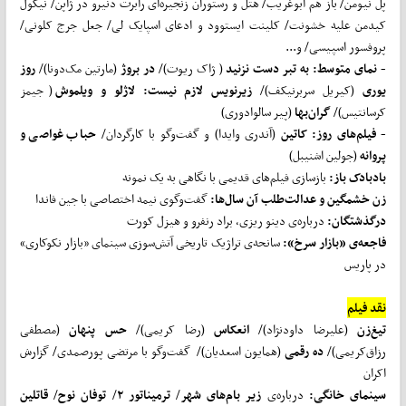
پل نیومن/ باز هم ابوغُریب/ هتل و رستوران زنجیره‌ای رابرت دنیرو در ژاپن/ نیکول
کیدمن علیه خشونت/ کلینت ایستوود و ادعای اسپایک لی/ جعل جرج کلونی/
پروفسور اسپیسی/ و...
- نمای متوسط:
به تبر دست نزنید
( ژاک ریوت)/
در بروژ
(مارتین مک‌دونا)/
روز
یوری
(کیریل سربرنیکف)/
زیرنویس لازم نیست: لاژلو و ویلموش
(جیمز
کرسانتیس)/
گران‌بها
(پیر سالوادوری)
- فیلم‌های روز:
کاتین
(آندری وایدا) و گفت‌وگو با کارگردان/
حباب غواصی و
پروانه
(جولین اشنیبل)
بادبادک باز:
بازسازی فیلم‌های قدیمی با نگاهی به یک نمونه
زن خشمگین و عدالت‌طلب آن سال‌ها:
گفت‌وگوی نیمه اختصاصی با جین فاندا
درگذشتگان:
درباره‌ی دینو ریزی، براد رنفرو و هیزل کورت
فاجعه‌ی «بازار سرخ»:
سانحه‌ی تراژیک تاریخی آتش‌سوزی سینمای «بازار نکوکاری»
در پاریس
نقد فیلم
تیغ‌زن
(علیرضا داودنژاد)/
انعکاس
(رضا کریمی)/
حس پنهان
(مصطفی
رزاق‌کریمی)/
ده رقمی
(همایون اسعدیان)/ گفت‌و‌گو با مرتضی پورصمدی/ گزارش
اکران
سینمای خانگی:
درباره‌ی
زیر بام‌های شهر
/
ترمیناتور ۲
/
توفان نوح
/
قاتلین