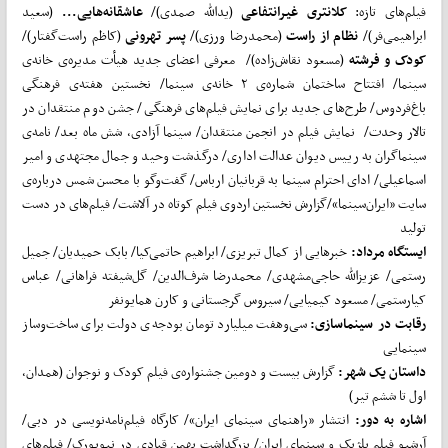
فیلم‌های تازه:
کلانتری غیرانتفاعی
(یدالله صمدی)/
عاشقانه‌هایی...
(سعید
ابراهیمی‌فر)/
نظام از راست
(محمدرضا ورزی)/
پسر تهرونی
(کاظم راست‌گفتار)/
کودک و فرشته
(مسعود نقاش‌زاده)/ معرفی اعضای جدید هیأت مدیره‌ی خانه‌ی
سینما/ افتتاح ساختمان شماره‌ی ۲ خانه‌ی سینما/ نخستین هفته‌ی فرهنگی
باغ‌فردوس/ طرح‌های جدید برای نمایش فیلم‌های فرهنگی/ جشن دوم منتقدان در
تالار وحدت/ نمایش فیلم در انجمن منتقدان/ سینما آزادی، شش ماه بعد/ نامه‌ی
سینماگران به رییس دیوان عدالت اداری/ درگذشت وحید و جمال مجتهدی و امیر
اسماعیلی/ ادای احترام سینما به قربانیان ارباس/ گفت‌وگو با محسن شمس درباره‌ی
سایت «ایران‌سینما»/گزارش نخستین اردوی فیلم کوتاه در آلاشت/ فیلم‌های در دست
تولید
ایستگاه مرداد:
خبرهایی از کمال تبریزی/ ابراهیم حاتمی‌کیا/ بابک حمیدیان/ جمیل
رستمی/ عزیزالله حاجی‌مشهدی/ محمدرضا شرف‌الدین/ گل‌شیفته فراهانی/ عباس
کیارستمی/ مسعود کیمیایی/ سیروس گرجستانی و کارن همایونفر
رقابت در سینماسازی:
سی‌و‌هفت میلیارد تومان بودجه‌ی دولت برای ساخت‌و‌ساز
سینمایی
داستان یک شهر:
گزارش بیست و دومین جشنواره‌ی فیلم کودک و نوجوان (همدان،
اول تا ششم تیر)
اشاره به دور:
انتشار «راهنمای سینمای ایران»/ کارگاه فیلم‌نامه‌نویسی در دبی/
آرشیو فیلم بلژیک و سینمای ایران/ بزرگداشت بهمن قبادی در نیویورک/ فیلم‌های