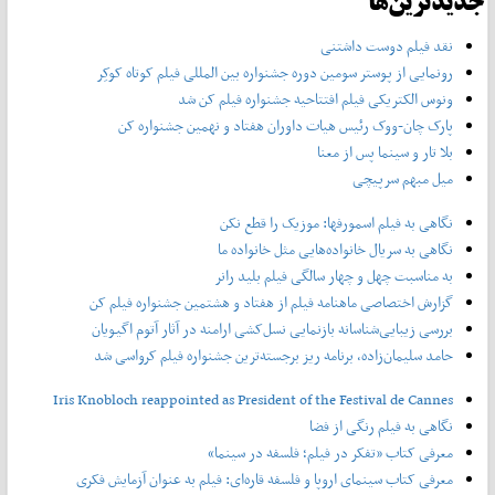
جدیدترین‌ها
نقد فیلم دوست داشتنی
رونمایی از پوستر‌ سومین دوره جشنواره بین المللی فیلم کوتاه کوکِر
ونوس الکتریکی فیلم افتتاحیه جشنواره فیلم کن شد
پارک چان-ووک رئیس هیات داوران هفتاد و نهمین جشنواره کن
بلا تار و سینما پس از معنا
میل مبهم سرپیچی
نگاهی به فیلم اسمورفها: موزیک را قطع نکن
نگاهی به سریال خانواده‌هایی مثل خانواده ما
به مناسبت چهل و چهار سالگی فیلم بلید رانر
گزارش اختصاصی ماهنامه فیلم از هفتاد و هشتمین جشنواره فیلم کن
بررسی زیبایی‌شناسانه بازنمایی نسل‌کشی ارامنه در آثار آتوم اگیویان
حامد سلیمان‌زاده، برنامه ریز برجسته‌ترین جشنواره فیلم کرواسی شد
Iris Knobloch reappointed as President of the Festival de Cannes
نگاهی به فیلم رنگی از فضا
معرفی کتاب «تفکر در فیلم؛ فلسفه در سینما»
معرفی کتاب سینمای اروپا و فلسفه قاره‌ای: فیلم به عنوان آزمایش فکری