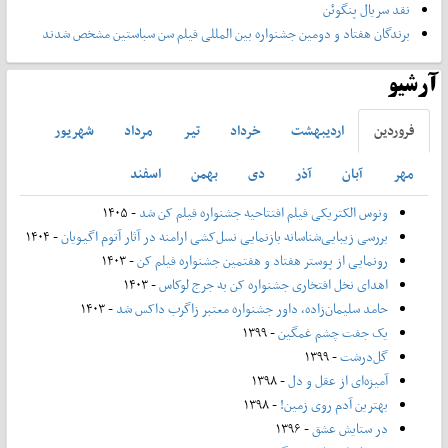
نقد سریال پنگوئن
برندگان هفتاد و دومین جشنواره بین المللی فیلم سن سباستین مشخص شدند
آرشیو
فروردين
ارديبهشت
خرداد
تير
مرداد
شهريور
مهر
آبان
آذر
دی
بهمن
اسفند
ونوس الکتریکی فیلم افتتاحیه جشنواره فیلم کن شد
- ۱۴۰۵
بررسی زیبایی‌شناسانه بازنمایی نسل‌کشی ارامنه در آثار آتوم اگیویان
- ۱۴۰۴
رونمایی از پوستر هفتاد و هفتمین جشنواره فیلم کن
- ۱۴۰۳
اهدای نخل افتخاری جشنواره کن به جرج لوکاس
- ۱۴۰۳
حامد سلیمان‌زاده، داور جشنواره معتبر زاگرب داکس شد
- ۱۴۰۳
یک جفت چشم غمگین
- ۱۳۹۹
گل‌درشت
- ۱۳۹۹
آمیزه‌ای از عقل و دل
- ۱۳۹۸
بهترین آدم روی زمین!
- ۱۳۹۸
در ستایش عشق
- ۱۳۹۶