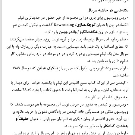
نکته‌هایی در حاشیه سریال
- ریس ویترسپون برای بازی در این مجموعه از خیر حضور در جدیدترین فیلم
الکساندر پین با عنوان
کوچک‌سازی
/ Downsizing گذشت و نیکول کیدمن هم
پیشنهاد بازی در
زن شگفت‌انگیز
/
واندر وومن
را رد کرد.
- فیلم‌برداری این سریال پنج ماه زمان برد و گروه تولید روزی چهار صفحه می‌گرفتند
که مطابق استاندارد یک فیلم بلند سینمایی است. به عبارت دیگر، ژان‌مارک وله با این
سریال مثل یک فیلم سینمایی برخورد کرد و در دو مرحله در بازه زمانی مذکور، کار
فیلم‌برداری را به پایان رساند.
- اولین مجموعه تلویزیونی نیکول کیدمن پس از
بانکوک هیلتن
که در سال ۱۹۸۹
ساخته شد.
- کیدمن پس از این‌که کتاب منبع اقتباس این فیلم را یک‌شبه خواند، برای دیدار با
نویسنده‌اش، لیان موریارتی، به استرالیا رفت تا حقوق کتاب را بخرد که ۴۸ ساعت
بعد موفق به انجام این کار شد.
- ویترسپون و کیدمن به قدری در جریان تولید این مجموعه با هم دوست شدند که
ویترسپون ملکی در همسایگی خانه کیدمن در زادگاهش نشویل را خرید. علاوه بر
این، آن‌ها حقوق اقتباس از رمان دیگری به قلم لیان موریارتی با عنوان
حقیقتاً و
به‌شدت گناهکار
را به طور مشترک خریدند.
- لورا درن پیش از این نقش مادر دو همبازی‌‌اش در این سریال را ایفا کرده است: