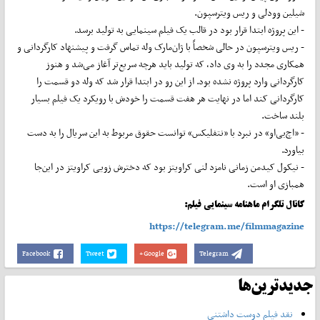
شیلین وودلی و ریس ویترسپون.
- این پروژه ابتدا قرار بود در قالب یک فیلم سینمایی به تولید برسد.
- ریس ویترسپون در حالی شخصاً با ژان‌مارک وله تماس گرفت و پیشنهاد کارگردانی و
همکاری مجدد را به وی داد، که تولید باید هرچه سریع‌تر آغاز می‌شد و هنوز
کارگردانی وارد پروژه نشده بود. از این رو در ابتدا قرار شد که وله دو قسمت را
کارگردانی کند اما در نهایت هر هفت قسمت را خودش با رویکرد یک فیلم بسیار
بلند ساخت.
- «اچ‌بی‌او» در نبرد با «نتفلیکس» توانست حقوق مربوط به این سریال را به دست
بیاورد.
- نیکول کیدمن زمانی نامزد لنی کراویتز بود که دخترش زویی کراویتز در این‌جا
همبازی او است.
کانال تلگرام ماهنامه سینمایی فیلم:
https://telegram.me/filmmagazine
Facebook
Tweet
Google+
Telegram
جدیدترین‌ها
نقد فیلم دوست داشتنی