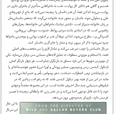
هستیم و گاهی هم دانای کل روایت، نقب به ماجراهایی متأخرتر از ماجرای جاری در
روایت می‌زند اما این فضا، آن قدر داستان را پیچیده نمی‌کند که مانع از فهم وقایع
علی و معلولی شود. داستان بر محور چند خانواده می‌گردد که تشخص داستانی‌شان
بر زنان خانواده متمرکز است. نکته‌ی تماتیک ماجراهای این خانواده‌ها، بحران‌های
زناشویی است که در ابعادی مانند سردی روابط، خشونت، سوءظن، بی‌وفایی،
افسردگی و... مطرح می‌شود. اما این تم‌ها آن قدر بر اسلوب روایی و موقعیتی ماجراها
چیره نمی‌شود تا از اثر بیرون بزند و شعار را جای‌گزین داستان کند.
سریال داستانش را خوب تعریف می‌کند و تعادل لازم را بین شخصیت‌های اصلی
قصه، با انسجام و موزونی معطوف به تعلیق لایه‌های معمایی متن برقرار می‌سازد. یکی
از مهم‌ترین سهم‌ها در این باره، متعلق به بازیگران فیلم است. هر چهار بازیگر اصلی
(نیکول کیدمن، ریس ویترسپون، شیلین وودلی و لورا درن) حضور هوشمندانه‌ای را
در بازنمایاندن ترس، اضطراب، حسادت، تنفر، وسواس، یأس و خشم ایفا می‌کنند و
شاید در این بین از همه بهتر نیکول کیدمن باشد که به رغم افت زیادی که در
فیلم‌های سینمایی چند سال اخیرش داشته است، در این مجموعه مجدداً وجهه‌ی
خود را تا حد قابل توجهی احیا می‌کند و در نقش زنی که رابطه‌ای پیچیده با همسر
غریبش دارد، بازی‌ای چندوجهی بروز می‌دهد.
با این حال
این سریال