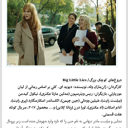
دروغ‌های کوچک بزرگ/
Big Little Lies
کارگردان: ژان‌مارک وله، نویسنده: دیوید ای. کلی بر اساس رمانی از لیان
موریارتی، بازیگران: ریس ویترسپون (مدلین مارتا مَکِنزی)، نیکول کیدمن
(سِلِست رایت)، شیلین وودلی (جین چپمن)، الکساندر اسکارسگارد (پری رایت)،
آدام اسکات (اد مکنزی)، لورا درن (رِناتا کِلاین) و... محصول ۲۰۱۷، سریال کوتاه
هفت قسمتی.
مَدلین و سِلِست مادر تنهایی به نام جین را که تازه وارد شهرشان شده است زیر پروبال
خود می‌گیرند، غافل از این‌که ورود جین و پسر مرموز کوچکش به زندگی آن‌ها