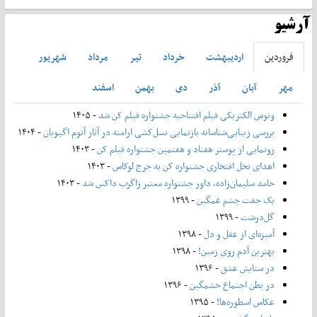
آرشیو
فروردين
ارديبهشت
خرداد
تير
مرداد
شهريور
مهر
آبان
آذر
دی
بهمن
اسفند
ونوس الکتریکی فیلم افتتاحیه جشنواره فیلم کن شد
- ۱۴۰۵
بررسی زیبایی‌شناسانه بازنمایی نسل‌کشی ارامنه در آثار آتوم اگیویان
- ۱۴۰۴
رونمایی از پوستر هفتاد و هفتمین جشنواره فیلم کن
- ۱۴۰۳
اهدای نخل افتخاری جشنواره کن به جرج لوکاس
- ۱۴۰۳
حامد سلیمان‌زاده، داور جشنواره معتبر زاگرب داکس شد
- ۱۴۰۳
یک جفت چشم غمگین
- ۱۳۹۹
گل‌درشت
- ۱۳۹۹
آمیزه‌ای از عقل و دل
- ۱۳۹۸
بهترین آدم روی زمین!
- ۱۳۹۸
در ستایش عشق
- ۱۳۹۶
در بطن اجتماع خشمگین
- ۱۳۹۶
عکاس اسطوره‌ها!
- ۱۳۹۵