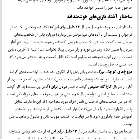
چه‌طور همه چیز را تغییر خواهد داد.
ساختار آشنا، بازی‌های هوشمندانه
داستان این مجموعه هم مثل سریال
۱۳ دلیل برای این‌که
(که به خودکشی یک دختر
نوجوان و نسبت آن با آدم‌های پیرامونش می‌پردازد) درباره یکی از شخصیت‌های
سریال است که در میانه‌ی یک جشن عمومی کشته می‌شود. نترسید! این‌جا هم آغاز
سریال با همین نکته رقم می‌خورد و راز سریال برملا نخواهد شد؛ البته تا آخرین دقایق
قسمت پایانی این مجموعه، نه معلوم است که قاتل کیست و نه مشخص می‌شود که
چه کسی به قتل رسیده است.
دروغ‌های کوچک بزرگ
بافت روایی‌اش را از الگوی مصاحبه با افراد متعددی گرفته
است که دارند درباره یک واقعه‌ی خاص صحبت می‌کنند؛ ساختاری که در بسیاری از
آثار، از سریال
کارآگاه حقیقی
گرفته تا فیلم
مردن برای
(گاس ون سنت) به کار گرفته
شده است. تعلیق اصلی درام سریال هم مبتنی بر همین موقعیت‌های موزاییکی است
که در پی صحبت‌های نه‌چندان ناساز افراد مورد مصاحبه (که این‌جا دارند مقابل
پلیس اظهارات خود را بیان می‌کنند) قرار است تکه‌هایی از خلوت‌ها و رابطه‌های
آدم‌های قصه یادآوری شود تا در نهایت به کشف هویت قاتل و مقتول و ماهیت قتل
برسیم.
این‌جا هم روایت داستان مانند سریال
۱۳ دلیل برای این‌که
از یک خط زمانی متعارف
پیروی نمی‌کند و بسته به موقعیت‌های پیش‌آمده با فلاش‌بک‌های فراوانی روبه‌رو