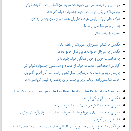
رونمایی از پوستر‌ سومین دوره جشنواره بین المللی فیلم کوتاه کوکِر
ونوس الکتریکی فیلم افتتاحیه جشنواره فیلم کن شد
پارک چان-ووک رئیس هیات داوران هفتاد و نهمین جشنواره کن
بلا تار و سینما پس از معنا
میل مبهم سرپیچی
نگاهی به فیلم اسمورفها: موزیک را قطع نکن
نگاهی به سریال خانواده‌هایی مثل خانواده ما
به مناسبت چهل و چهار سالگی فیلم بلید رانر
گزارش اختصاصی ماهنامه فیلم از هفتاد و هشتمین جشنواره فیلم کن
بررسی زیبایی‌شناسانه بازنمایی نسل‌کشی ارامنه در آثار آتوم اگیویان
حامد سلیمان‌زاده، برنامه ریز برجسته‌ترین جشنواره فیلم کرواسی شد
Iris Knobloch reappointed as President of the Festival de Cannes
نگاهی به فیلم رنگی از فضا
معرفی کتاب «تفکر در فیلم؛ فلسفه در سینما»
معرفی کتاب سینمای اروپا و فلسفه قاره‌ای: فیلم به عنوان آزمایش فکری
نقد سریال پنگوئن
برندگان هفتاد و دومین جشنواره بین المللی فیلم سن سباستین مشخص شدند