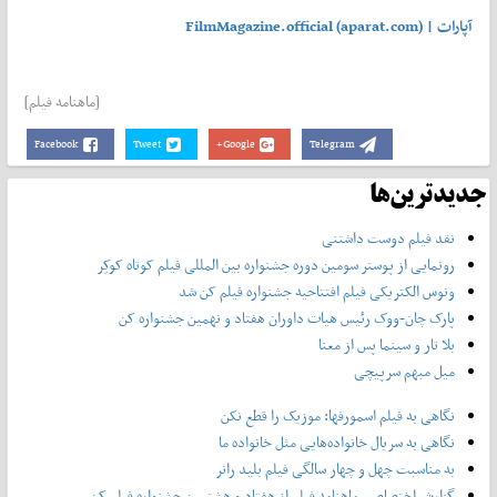
آپارات | FilmMagazine.official (aparat.com)
[ماهنامه فیلم]
Facebook
Tweet
Google+
Telegram
جدیدترین‌ها
نقد فیلم دوست داشتنی
رونمایی از پوستر‌ سومین دوره جشنواره بین المللی فیلم کوتاه کوکِر
ونوس الکتریکی فیلم افتتاحیه جشنواره فیلم کن شد
پارک چان-ووک رئیس هیات داوران هفتاد و نهمین جشنواره کن
بلا تار و سینما پس از معنا
میل مبهم سرپیچی
نگاهی به فیلم اسمورفها: موزیک را قطع نکن
نگاهی به سریال خانواده‌هایی مثل خانواده ما
به مناسبت چهل و چهار سالگی فیلم بلید رانر
گزارش اختصاصی ماهنامه فیلم از هفتاد و هشتمین جشنواره فیلم کن