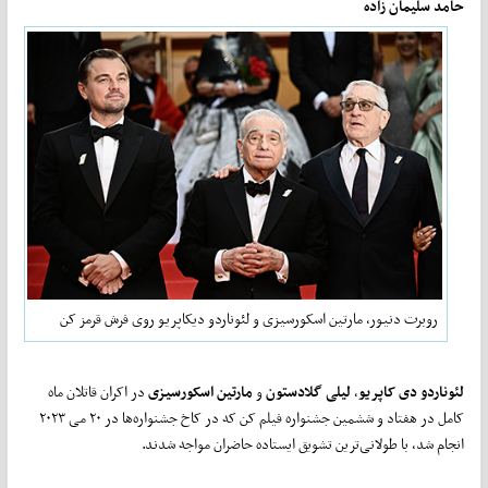
حامد سلیمان زاده
روبرت دنیور، مارتین اسکورسیزی و لئوناردو دیکاپریو روی فرش قرمز کن
لئوناردو دی کاپریو
،
لیلی گلادستون
و
مارتین اسکورسیزی
در اکران قاتلان ماه
کامل در هفتاد و ششمین جشنواره فیلم کن که در کاخ جشنواره‌ها در ۲۰ می ۲۰۲۳
انجام شد، با طولانی‌ترین تشویق ایستاده حاضران مواجه شدند.