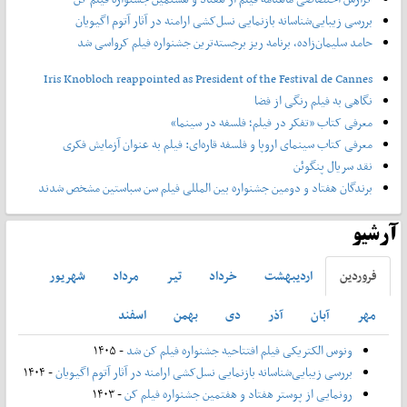
بررسی زیبایی‌شناسانه بازنمایی نسل‌کشی ارامنه در آثار آتوم اگیویان
حامد سلیمان‌زاده، برنامه ریز برجسته‌ترین جشنواره فیلم کرواسی شد
Iris Knobloch reappointed as President of the Festival de Cannes
نگاهی به فیلم رنگی از فضا
معرفی کتاب «تفکر در فیلم؛ فلسفه در سینما»
معرفی کتاب سینمای اروپا و فلسفه قاره‌ای: فیلم به عنوان آزمایش فکری
نقد سریال پنگوئن
برندگان هفتاد و دومین جشنواره بین المللی فیلم سن سباستین مشخص شدند
آرشیو
فروردين
ارديبهشت
خرداد
تير
مرداد
شهريور
مهر
آبان
آذر
دی
بهمن
اسفند
ونوس الکتریکی فیلم افتتاحیه جشنواره فیلم کن شد
- ۱۴۰۵
بررسی زیبایی‌شناسانه بازنمایی نسل‌کشی ارامنه در آثار آتوم اگیویان
- ۱۴۰۴
رونمایی از پوستر هفتاد و هفتمین جشنواره فیلم کن
- ۱۴۰۳