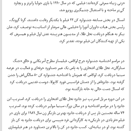
«زنی زیبا» معرفی کرده‌اند؛ فیلمی که در سال ۱۹۹۰ با بازی جولیا رابرتز و ریچارد
گی‌یر ساخته و با استقبال چشمگیری روبرو شد.
امسال در بخش مسابقه جشنواره کن ۲۲ فیلم با یکدیگر رقابت داشتند. گرتا گرویگ،
رئیس بخش هیات داوران آنورا را «فیلمی عالی سرشار از انسانیت» توصیف کرد. شان
بیکر به هنگام دریافت نخل طلا، از مدیسون هنرپیشه نقش اول فیلم و همسرش که
یکی از تهیه‌کنندگان این فیلم بوده، تقدیر کرد.
در مراسم اختتامیه جشنواره جرج لوکاس، فیلمساز مطرح آمریکایی و خالق «جنگ
ستارگان»، نخل طلای افتخاری را به پاس یک عمر دستاورد حرفه‌ای و فعالیت در عرصه
سینما دریافت کرد. لوکاس که همزمان با افتتاحیه جشنواره کن ۸۰ سالگی‌اش را جشن
گرفته بود، جایزه‌اش را از دستان فرانسیس فورد کاپولا، دوست قدیمی دریافت کرد
که امسال دست خالی به خانه بازگشته بود.
در این دوره مریل استریپ نیز جایزه نخل طلای افتخاری را دریافت کرد. استریپ این
جایزه را در مراسم افتتاحیه و در سالن بزرگ سینما مولیر دریافت کرده بود. استریپ
۷۴ ساله نخستین بار پس از دریافت جایزه بهترین بازیگر زن سال ۱۹۸۹ برای بازی در
فیلم «فریادی در تاریکی» به کارگردانی فرد شپیسی برای دریافت جایزه به کن باز
گشته بود. او در بیانیه‌ای، کسب جایزه در کن را بالاترین دستاورد در هنر فیلم‌سازی