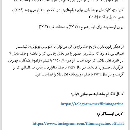
کن لوچ، کارگردان بریتانیایی برای فیلم‌های«بادی که در مرغزار می‌وزد» (۲۰۰۶) و
«من، دنیل بیلک» (۲۰۱۶)
روبن اوستلوند برای فیلم «مربع» (۲۰۱۷) و «مثلث غم» (۲۰۲۲)
از دیگر رکوردداران تاریخ جشنواره‌ی کن می‌توان به «لوئیس بونوئل»،‌ فیلمساز
اسپانیایی نام برد که بیشترین حضور را در بخش رقابتی کن را داشته و فیلم‌هایش ۹
بار نامزد نخل طلای کن بوده است. او در سال ۱۹۵۰ با فیلم «فراموش‌شدگان» بهترین
کارگردان جشنواره‌ کن شد، در سال ۱۹۵۹ با فیلم «نازارین» جایزه‌ بین‌المللی کن را
گرفت و در سال ۱۹۶۹ با فیلم «ویردیانا» نخل طلا را تصاحب کرد.
کانال تلگرام ماهنامه سینمایی فیلم:
https://telegram.me/filmmagazine
آدرس اینستاگرام:
https://www.instagram.com/filmmagazine.official