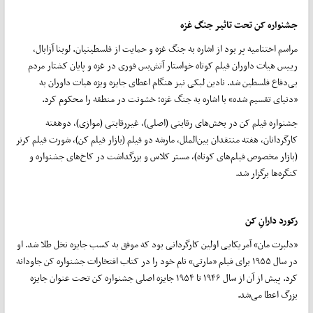
جشنواره کن تحت تاثیر جنگ غزه
مراسم اختتامیه پر بود از اشاره به جنگ غزه و حمایت از فلسطینیان. لوبنا آزابال،
رییس هیات داوران فیلم کوتاه خواستار آتش‌بس فوری در غزه و پایان کشتار مردم
بی‌دفاع فلسطین شد. نادین لبکی نیز هنگام اعطای جایزه ویژه هیات داوران به
«دنیای تقسیم شده» با اشاره به جنگ غزه؛ خشونت در منطقه را محکوم کرد.
جشنواره فیلم کن در بخش‌های رقابتی (اصلی)، غیررقابتی (موازی)، دوهفته
کارگردانان، هفته منتقدان بین‌الملل، مارشه دو فیلم (بازار فیلم کن)، شورت فیلم کرنر
(بازار مخصوص فیلم‌های کوتاه)، مستر کلاس و بزرگداشت در کاخ‌های جشنواره و
کنگره‌ها برگزار شد.
رکورد داران
ِ کن
«دلبرت مان» آمریکایی اولین کارگردانی بود که موفق به کسب جایزه‌ نخل طلا شد. او
در سال ۱۹۵۵ برای فیلم «مارتی» نام خود را در کتاب افتخارات جشنواره‌ کن جاودانه
کرد. پیش از آن از سال ۱۹۴۶ تا ۱۹۵۴ جایزه اصلی جشنواره کن تحت عنوان جایزه
بزرگ اعطا می‌شد.