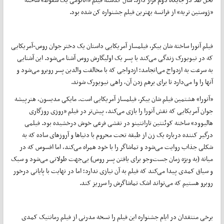
«ژوستین تریه» از فرانسه بهترین فیلم جشنواره کن شده بود.
فیلم آنورا ساخته شان بیکر، فیلمساز آمریکایی داستان یک دختر جوان روس-آمریکایی
که در نیویورک زندگی می‌کند با پسر یک اولیگارش روس آشنا می‌شود. این آشنایی
به سرعت به ازدواج می‌انجامد؛ ازدواجی که با مخالفت والدین پسر روبرو می‌شود و
آنها را وا می‌دارد تا برای برهم زدن آن، راهی نیویورک شوند.
«آنورا» هشتمین فیلم شان بیکر، فیلمساز آمریکایی است. مایکی مدیسون، هنرپیشه
جوان آمریکایی که نقش آنورا را بازی می‌کند، پیش‌تر در فیلم «روزی روزگاری
هالیوود» ساخته کوئنتین تارانتینو در نقشی فرعی خوش درخشیده بود. فیلمی
درگیر کننده‌ درباره یک زن از طبقه تحت محروم با دنیاها و آروزهای ساده که به
شکلی جذاب روایت می‌شود و تماشاگر را با خود همراه می‌کند، اما افسوس که در
میانه (به ویژه زمان جست‌و‌‌جو برای یافتن پسر روس) بی‌جهت طولانی می‌شود و سبک
و سیاق کمدی پیدا می‌کند که فیلم به آن نیازی ندارد؛ اما در نهایت با پایانی درخور
روبرو هستیم که می‌تواند اشک تماشاگرش را سرریز کند.
برخی منتقدان در ایام جشنواره این فیلم را نسخه مدرنی از فیلم رمانتیک کمدی