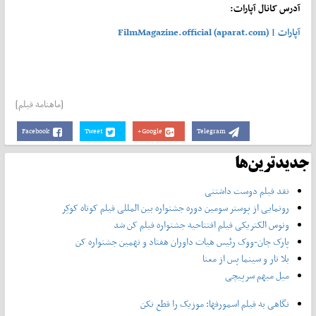
آدرس کانال آپارات:
آپارات | FilmMagazine.official (aparat.com)
[ماهنامه فیلم]
Facebook
Tweet
Google+
Telegram
جدیدترین‌ها
نقد فیلم دوست داشتنی
رونمایی از پوستر‌ سومین دوره جشنواره بین المللی فیلم کوتاه کوکِر
ونوس الکتریکی فیلم افتتاحیه جشنواره فیلم کن شد
پارک چان-ووک رئیس هیات داوران هفتاد و نهمین جشنواره کن
بلا تار و سینما پس از معنا
میل مبهم سرپیچی
نگاهی به فیلم اسمورفها: موزیک را قطع نکن