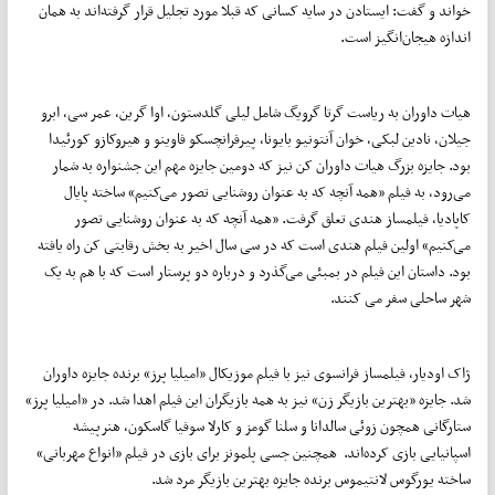
خواند و گفت: ایستادن در سایه کسانی که قبلا مورد تجلیل قرار گرفته‌اند به همان
اندازه هیجان‌انگیز است.
هیات داوران به ریاست گرتا گرویگ شامل لیلی گلدستون، اوا گرین، عمر سی، ابرو
جیلان، نادین لبکی، خوان آنتونیو بایونا، پیرفرانچسکو فاوینو و هیروکازو کورئیدا
بود. جایزه بزرگ هیات داوران کن نیز که دومین جایزه مهم این جشنواره به شمار
می‌رود، به فیلم «همه آنچه که به عنوان روشنایی تصور می‌کنیم» ساخته پایال
کاپادیا، فیلمساز هندی تعلق گرفت. «همه آنچه که به عنوان روشنایی تصور
می‌کنیم» اولین فیلم هندی است که در سی سال اخیر به بخش رقابتی کن راه یافته
بود. داستان این فیلم در بمبئی می‌گذرد و درباره دو پرستار است که با هم به یک
شهر ساحلی سفر می کنند.
ژاک اودیار، فیلمساز فرانسوی نیز با فیلم موزیکال «امیلیا پرز» برنده جایزه داوران
شد. جایزه «بهترین بازیگر زن» نیز به همه بازیگران این فیلم اهدا شد. در «امیلیا پرز»
ستارگانی همچون زوئی سالدانا و سلنا گومز و کارلا سوفیا گاسکون، هنرپیشه
اسپانیایی بازی کرده‌اند. همچنین جسی پلمونز برای بازی در فیلم «انواع مهربانی»
ساخته یورگوس لانتیموس برنده جایزه بهترین بازیگر مرد شد.