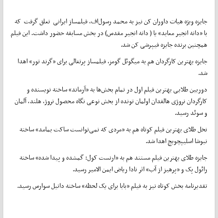
جایزه ویژه هیات داوران کن نیز به محمد رسول‌اف، فیلمساز ایرانی تعلق گرفت که
با «دانه انجیر معابد» یا ( دانه انجیر مقدس) در بخش مسابقه حضور داشت. این فیلم
همچنین برنده جایزه فیپرشی کن شد.
جایزه بهترین کارگردان هم به میگوئل گومز، فیلمساز پرتغالی برای «گرند تور» اهدا
شد.
دوربین طلایی بهترین فیلم‌ اول در تمام بخش‌ها به «آرماند» ساخته نویسنده و
کارگردان نروژی هالفدان اولمان تونده از بخش نوعی نگاه محصول نروژ، هلند، آلمان
و سوئد رسید.
نخل طلای بهترین فیلم کوتاه هم به «مردی که نمی‌توانست ساکت بمامد» ساخته
نبوشا اسلیپچویچ اهدا شد.
جایزه طلای بهترین فیلم مستند هم به «ارنست کول: گمشده و پیدا شده» ساخته
رائول پک و «پرهیز از آب» اثر نادا ریاض ایمن الامیر رسید.
تقدیرنامه بخش کوتاه نیز به فیلم «بابا برای یک لحظه» ساخته دانیل سوارس رسید.