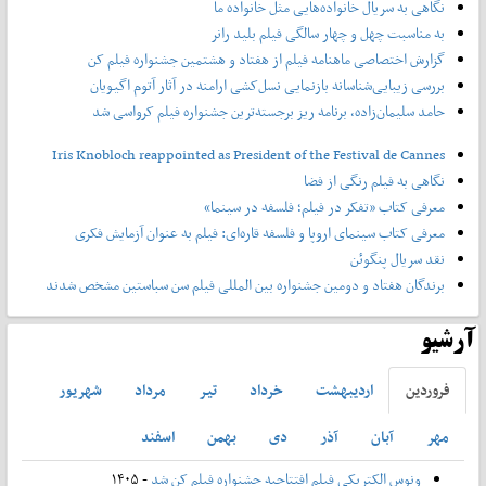
نگاهی به سریال خانواده‌هایی مثل خانواده ما
به مناسبت چهل و چهار سالگی فیلم بلید رانر
گزارش اختصاصی ماهنامه فیلم از هفتاد و هشتمین جشنواره فیلم کن
بررسی زیبایی‌شناسانه بازنمایی نسل‌کشی ارامنه در آثار آتوم اگیویان
حامد سلیمان‌زاده، برنامه ریز برجسته‌ترین جشنواره فیلم کرواسی شد
Iris Knobloch reappointed as President of the Festival de Cannes
نگاهی به فیلم رنگی از فضا
معرفی کتاب «تفکر در فیلم؛ فلسفه در سینما»
معرفی کتاب سینمای اروپا و فلسفه قاره‌ای: فیلم به عنوان آزمایش فکری
نقد سریال پنگوئن
برندگان هفتاد و دومین جشنواره بین المللی فیلم سن سباستین مشخص شدند
آرشیو
فروردين
ارديبهشت
خرداد
تير
مرداد
شهريور
مهر
آبان
آذر
دی
بهمن
اسفند
ونوس الکتریکی فیلم افتتاحیه جشنواره فیلم کن شد
- ۱۴۰۵