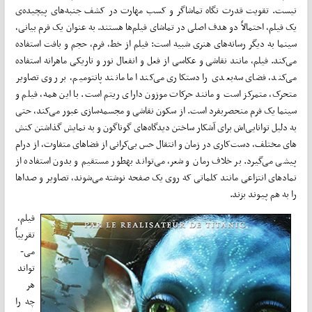
نیست. تقویت قدرت نگاه تماشاگر و کسب مهارت در کشف جنبه­‌های پیچیده‌ی
یک فیلم، احتمالاً دو هدف اصلی در تماشای فیلم­‌ها هستند. به عنوان یک فرم بیانی،
سینما به دیگر رسانه­‌های هنری شبیه است: فیلم از خط، فرم، حجم و بافت استفاده
می­‌کند. فیلم، مانند نقاشی و عکاسی از فعل و انفعال نور و تاریکی ماهرانه استفاده
می‌کند، فضای سه‌­بعدی را دستکاری می­‌کند اما مانند پانتومیم، بر روی تصاویر
متحرک، متمرکز است و مانند حرکات موزون دارای ریتم است. با این همه، فیلم و
سینما یک فرم منحصربفرد است. از سکون نقاشی و مجسمه‌­سازی عبور می­‌کند، حتی
به دلیل توانایی­‌اش برای آشکار ساختن دیدگاه‌­های گوناگون و به نمایش گذاشتن کنش­‌
های مختلف، دست‌کاری در زمان و انتقال حس بی‌کرانی از فضاهای متفاوت، از درام
پیشی می­‌گیرد. بر خلاف رمان و شعر، می­‌تواند به­طور مستقیم و بدون استفاده از
نماد­های انتزاعی مانند کلماتی که روی یک صفحه نوشته می‌شوند، تصاویر و صداها
را به هم پیوند بزند.
فیلم،
تقریباً
می‌­
تواند
هر
چه را