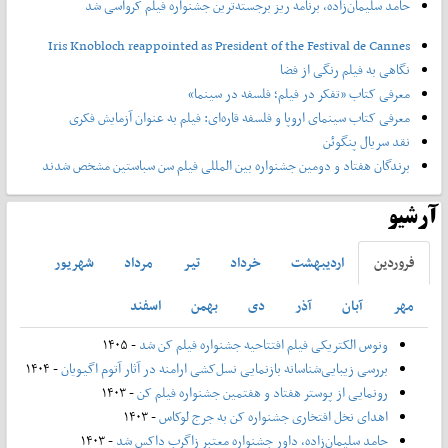
حامد سلیمان‌زاده، برنامه ریز برجسته‌ترین جشنواره فیلم کرواسی شد
Iris Knobloch reappointed as President of the Festival de Cannes
نگاهی به فیلم رنگی از فضا
معرفی کتاب «تفکر در فیلم؛ فلسفه در سینما»
معرفی کتاب سینمای اروپا و فلسفه قاره‌ای: فیلم به عنوان آزمایش فکری
نقد سریال پنگوئن
برندگان هفتاد و دومین جشنواره بین المللی فیلم سن سباستین مشخص شدند
آرشیو
فروردين
ارديبهشت
خرداد
تير
مرداد
شهريور
مهر
آبان
آذر
دی
بهمن
اسفند
ونوس الکتریکی فیلم افتتاحیه جشنواره فیلم کن شد
- ۱۴۰۵
بررسی زیبایی‌شناسانه بازنمایی نسل‌کشی ارامنه در آثار آتوم اگیویان
- ۱۴۰۴
رونمایی از پوستر هفتاد و هفتمین جشنواره فیلم کن
- ۱۴۰۳
اهدای نخل افتخاری جشنواره کن به جرج لوکاس
- ۱۴۰۳
حامد سلیمان‌زاده، داور جشنواره معتبر زاگرب داکس شد
- ۱۴۰۳