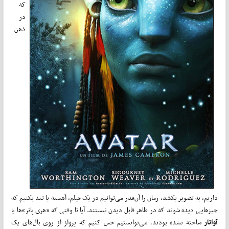
که
در
ذهن
داریم، به تصویر بکشد، زمان را آن‌­قدر می­‌توانیم در یک فیلم، آهسته یا تند بکنیم که
چیزهایی دیده شوند که در ظاهر قابل دیدن نیستند. آیا تا وقتی که «هری پاتر»­ها یا
آواتار
ساخته نشده بودند، می­‌توانستیم حس کنیم که پرواز از روی بال­‌های یک