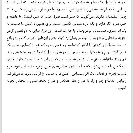
تجزیه و تحلیل یک فیلم به چه دردی می­‌خورد؟ خیلی­‌ها معتقدند که این کار به
زیبایی یک فیلم صدمه می‌رساند و عشق به فیلم­‌ها را در ما از بین می‌­برد. خیلی­‌ها که
چنین عقیده­‌ای دارند، می‌­گویند که بهتر است قبول کنیم که هنر، تمامش با عاطفه و
حس سر و کار دارد و یک دل‌م‌شغولی ذهنی است، برای همین واکنش ما نسبت به
یک اثر هنری، صمیمانه، پرطراوت و با حرارت است. این نوع تمایل به دوقطبی کردن
تجزیه و تحلیل و شهود را البته می­‌توان رد کرد. وقتی این‌­طور فکر می­‌کنیم، درواقع
در حد وسط قرار گرفتن را انکار کرده‌­ایم. چه عیبی دارد که هم از گرمای فضای یک
فیلم لذت ببریم و هم بتوانیم عناصرش را تجزیه و تحلیل کنیم؟ در وجود همه‌ی ماها
هم روح شاعرانه و هم میل به تجزیه و تحلیل دنیای اطراف‌مان وجود دارد. چنین
دیدگاهی باعث می­‌شود که فیلم دیدن به تجربه‌­ای غنی و فریبنده بدل شود. قرار
نیست تجزیه و تحلیل یک اثر سینمایی، عشق ما به سینما را از بین ببرد. ما می‌­توانیم
زیبایی، لذت و رمز و راز را هم از نظر عقلانی و هم از لحاظ حسی و عاطفی تجربه
کنیم.