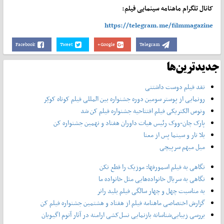
کانال تلگرام ماهنامه سینمایی فیلم:
https://telegram.me/filmmagazine
Facebook
Tweet
Google+
Telegram
جدیدترین‌ها
نقد فیلم دوست داشتنی
رونمایی از پوستر‌ سومین دوره جشنواره بین المللی فیلم کوتاه کوکِر
ونوس الکتریکی فیلم افتتاحیه جشنواره فیلم کن شد
پارک چان-ووک رئیس هیات داوران هفتاد و نهمین جشنواره کن
بلا تار و سینما پس از معنا
میل مبهم سرپیچی
نگاهی به فیلم اسمورفها: موزیک را قطع نکن
نگاهی به سریال خانواده‌هایی مثل خانواده ما
به مناسبت چهل و چهار سالگی فیلم بلید رانر
گزارش اختصاصی ماهنامه فیلم از هفتاد و هشتمین جشنواره فیلم کن
بررسی زیبایی‌شناسانه بازنمایی نسل‌کشی ارامنه در آثار آتوم اگیویان