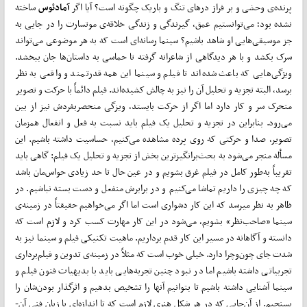
پرنده‌ی وحشی و بر فراز دره­ای تنگ و باریک چگونه است؟ آیا اگر
آمادئوس
ساخته
نشده بود؛ می­‌توانستیم عمق، گیرندگی و زندگی خلاقه‌ی موتسارت را در جایی به
جز موسیقی­‌هایی او شاهد باشیم؟ سینما رسانه­‌ای است که به هر موضوعی می­‌تواند
سرک بکشد و با هر دیدگاهی از شاعرانه گرفته تا حماسی به داستان­‌ها جان ببخشد.
ویژگی‌­هایی که باعث شده‌اند تا فیلم و سینما این همه قدرتمند و واقعی به نظر
برسد، البته تجزیه و تحلیل آن را نیز به چالش کشیده‌­اند. فیلم دائماً با حرکت و تصویر
متحرک سر و کار دارد اما اگر از حرکت بایستد، ویزگی منحصربفردش نیز از بین
می‌رود. بنابراین در تجزیه و تحلیل یک فیلم باید نسبت به فعل و انفعال همزمان
تصویر، صدا و حرکتی که روی پرده مشاهده می‌کنیم، حساسیت داشته باشیم. این
مسأله منجر می­‌شود به بحث‌­برانگیز­ترین بخش از تجزیه و تحلیل یک فیلم: گاهی باید
تقریباً به­‌طور کامل در فیلم غرق بشویم و در عین حال تا حد زیادی حواس‌مان باشد
که چه چیزی را داریم تماشا می­‌کنیم و در برابرش منفعل و دست بسته نباشیم. در
ظاهر به نظر می­رسد که این کار دشواری است اما اگر می‌­خواهیم حقیقتاً در زمینه‌ی
سینما «صاحب‌نظر» بشویم، می‌شود در این کار مهارت کسب کرد و لازم است که
دانسته و آگاهانه در مسیر این کار قدم برداریم. ماهیت تکنیکی فیلم و سینما نیز به
شدت جای چون‌و‌چرا دارد. خیلی خوب است که مثلاً در زمینه‌ی تدوین و فیلم‌برداری
تجربیاتی داشته باشیم اما در نبود چنین تجربه‌­هایی باید با بدیهیات فنون فیلم و
سینما آشنایی داشته باشیم تا بتوانیم آن­ها را تشخیص بدهیم و اثرگذار بودن‌شان را
بسنجیم. از آن­‌جایی که در هر شکل هنری لازم است که تا اندازه­‌ای با زبان فنی آن­