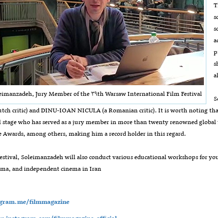
T
s
s
a
p
s
a
imanzadeh, Jury Member of the ۳۹th Warsaw International Film Festival
S
ch critic) and DINU-IOAN NICULA (a Romanian critic). It is worth noting that
l stage who has served as a jury member in more than twenty renowned global fi
 Awards, among others, making him a record holder in this regard.
estival, Soleimanzadeh will also conduct various educational workshops for you
ema, and independent cinema in Iran
legram.me/filmmagazine