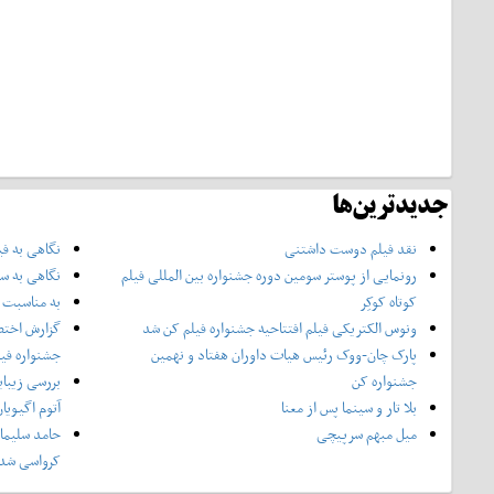
جدیدترین‌ها
نقد فیلم دوست داشتنی
نگاهی به فی
رونمایی از پوستر‌ سومین دوره جشنواره بین المللی فیلم
نگاهی به سر
کوتاه کوکِر
به مناسبت چ
ونوس الکتریکی فیلم افتتاحیه جشنواره فیلم کن شد
گزارش اختص
پارک چان-ووک رئیس هیات داوران هفتاد و نهمین
جشنواره فی
جشنواره کن
بررسی زیبای
بلا تار و سینما پس از معنا
آتوم اگیویا
میل مبهم سرپیچی
حامد سلیمان
کرواسی شد