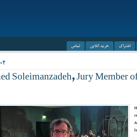
اشتراک
خرید آنلاین
تماس
۰۲
d Soleimanzadeh, Jury Member of 
H
r
A
I