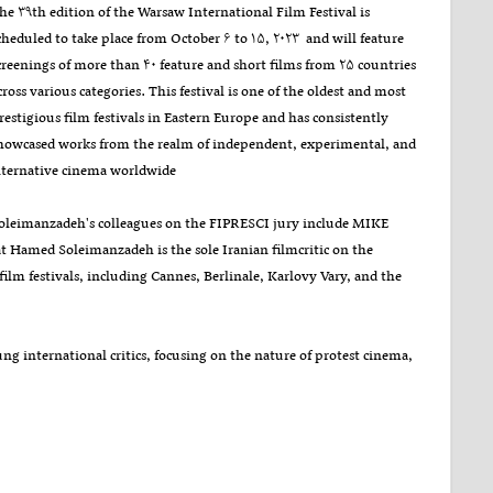
he ۳۹th edition of the Warsaw International Film Festival is
cheduled to take place from October ۶ to ۱۵, ۲۰۲۳ and will feature
creenings of more than ۴۰ feature and short films from ۲۵ countries
cross various categories. This festival is one of the oldest and most
restigious film festivals in Eastern Europe and has consistently
howcased works from the realm of independent, experimental, and
lternative cinema worldwide
oleimanzadeh's colleagues on the FIPRESCI jury include MIKE
 Hamed Soleimanzadeh is the sole Iranian filmcritic on the
lm festivals, including Cannes, Berlinale, Karlovy Vary, and the
ng international critics, focusing on the nature of protest cinema,