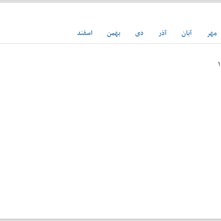
مهر
آبان
آذر
دی
بهمن
اسفند