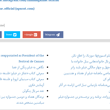
.instagram.com/filmmagazine.official
e.official (aparat.com)
[FIlm Magazine]
Tweet
Google+
Telegram
لم اسمورفها: موزیک را قطع نکن
 reappointed as President of the
یال خانواده‌هایی مثل خانواده ما
Festival de Cannes
هل و چهار سالگی فیلم بلید رانر
نگاهی به فیلم رنگی از فضا
اصی ماهنامه فیلم از هفتاد و هشتمین
معرفی کتاب «تفکر در فیلم؛ فلسفه در
لم کن
معرفی کتاب سینمای اروپا و فلسفه قاره
ی‌شناسانه بازنمایی نسل‌کشی ارامنه در آثار
آزمایش فکری
ن
نقد سریال پنگوئن
‌زاده، برنامه ریز برجسته‌ترین جشنواره فیلم
برندگان هفتاد و دومین جشنواره بین ا
سباستین مشخص شدند