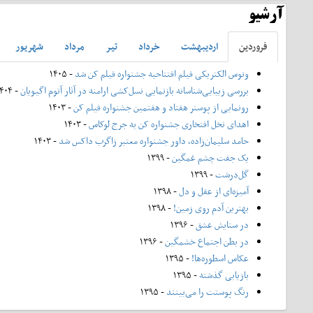
آرشیو
فروردين
ارديبهشت
خرداد
تير
مرداد
شهريور
ونوس الکتریکی فیلم افتتاحیه جشنواره فیلم کن شد
- ۱۴۰۵
بررسی زیبایی‌شناسانه بازنمایی نسل‌کشی ارامنه در آثار آتوم اگیویان
- ۱۴۰۴
رونمایی از پوستر هفتاد و هفتمین جشنواره فیلم کن
- ۱۴۰۳
اهدای نخل افتخاری جشنواره کن به جرج لوکاس
- ۱۴۰۳
حامد سلیمان‌زاده، داور جشنواره معتبر زاگرب داکس شد
- ۱۴۰۳
یک جفت چشم غمگین
- ۱۳۹۹
گل‌درشت
- ۱۳۹۹
آمیزه‌ای از عقل و دل
- ۱۳۹۸
بهترین آدم روی زمین!
- ۱۳۹۸
در ستایش عشق
- ۱۳۹۶
در بطن اجتماع خشمگین
- ۱۳۹۶
عکاس اسطوره‌ها!
- ۱۳۹۵
بازیابی گذشته
- ۱۳۹۵
رنگ پوستت را می‌بینند
- ۱۳۹۵