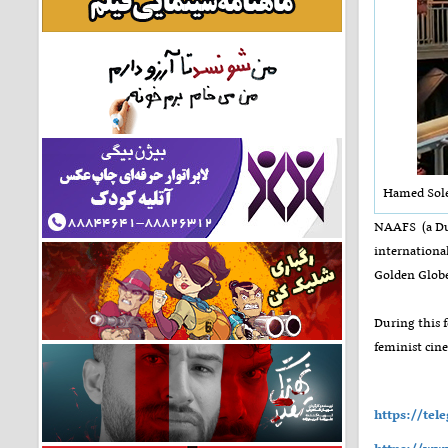
Hamed Sole
NAAFS (a Dut
internationa
Golden Globe
During this f
feminist cin
https://te