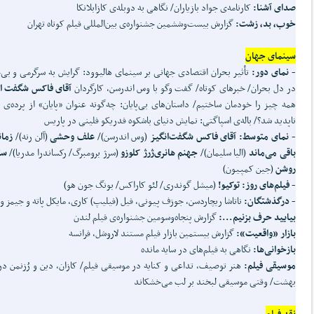
صدای آشنا:
کارنامه‌ی جواد بازیاران/ نگاهی به دوبله‌ی کازابلانکا
خوب، بد، زشت:
گزارش بیست‌وششمین جشنواره‌ی بین‌المللی فیلم کوتاه تهران
سینمای جهان
- نمای دور:
تأثیر بحران اقتصادی جهانی بر سینمای هالیوود: گرایش به سرگرمی و بی‌
در دل بحران/ خبرهای کوتاه/ گفت وگو با وس اندرسن، کارگردان
آقای فاکس شگفت ان
همه چیز را خودمان ساختیم/ داستان‌های بی‌پایان: چه‌گونه عنوان «پایان» از پرده‌ی 
ناپدید شد؟/ باله‌ی اسپاگتی: نمایش دنیای باشکوه فدریکو فلینی در پاریس
- نمای متوسط:
آقای فاکس شگفت‌انگیز
(وس اندرسن)/
علف وحشی
(آلن رنه)/
زمان
باقی می‌ماند
(الیا سلیمان)/
جهنم هانری‌ژرژ کلوزو
(سرژ برومبرگ/ رکساندرا مدریا)/
ست
روشن
(جین کمپیون)
- فیلم‌های روز:
توکیو!
(میشل گوندری/ لئو کاراکس/ بونگ جون هو)
- درگذشتگان:
ناتاشا ریچاردسن، جوزف پیونی، فیل (فیلیپ) کاری، مایکل پاته و جیمز و
بیایید حرف بزنیم...:
گزارش پنجاه‌وسومین جشنواره‌ی فیلم لندن
بازار «واقعیت»:
گزارش بیستمین بازار فیلم مستند لاروشل، فرانسه
بازخوانی‌ها:
نگاهی به فیلم‌های در سایه مانده
موسیقی فیلم:
هنر توصیف، تداعی و کنایه در موسیقی فیلم/ کازان، دین و رُزنمن د
بهشت/ وقتی موسیقی لبخند بر لب می‌خشکاند
نقد فیلم