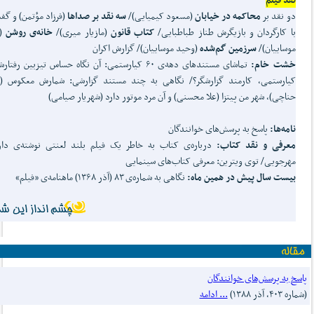
دو نقد بر
محاکمه در خیابان
(مسعود کیمیایی)/
سه نقد بر صداها
(فرزاد مؤتمن) و گف
با کارگردان و بازیگرش طناز طباطبایی/
کتاب قانون
(مازیار میری)/
خانه‌ی روشن
(و
موساییان)/
سرزمین گم‌شده
(وحید موساییان)/ گزارش اکران
خشت خام:
تماشای مستندهای دهه‌ی ۶۰ کیارستمی: آن نگاه حساس تیزبین رفت
کیارستمی، کارمند گزارشگر؟/ نگاهی به چند مستند گزارشی: شمارش معکوس (خ
حناچی)، شهر من پیتزا (علا محسنی) و آن مرد موتور دارد (شهریار صیامی)
نامه‌ها:
پاسخ‌ به پرسش‌های خوانندگان
معرفی و نقد کتاب:
درباره‌ی کتاب به خاطر یک فیلم بلند لعنتی نوشته‌ی دا
مهرجویی/ توی ویترین: معرفی کتاب‌های سینمایی
بیست سال پیش در همین ماه:
نگاهی به شماره‌ی ۸۳ (آذر ۱۳۶۸) ماهنامه‌ی «فیلم»
پاسخ به پرسش‌های خوانندگان
(شماره ۴۰۳، آذر ۱۳۸۸)
... ادامه