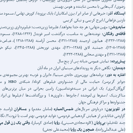
رضوی/ گپ‌هایی با محسن تنابنده و هومن بهمنش
ایستگاه آذر:
خبرهایی از صابر ابر/ بیژن امکانیان/ بابک برزویه/ کورش تهامی/ مسعود س
نازنین فراهانی/ ایرج کریمی و نیکی کریمی
سایه‌روشن:
مهین شهابی: هر چه خدا بخواهد/ علیرضا زرین‌دست: فیلم‌برداری زرین‌دست
قافله‌ی رفتگان:
نوشته‌هایی به مناسبت درگذشت امیر قویدل 
(۱۳۸۸-۱۳۳۶)، همایون ارجمند (۱۳۸۸-۱۳۱۱)، محسن آراست
(۱۳۸۸-۱۳۰۸)، جمشید لایق (۱۳۸۸-۱۳۱۰)، مهدی نوربخش 
(۱۳۸۸-۱۳۱۱) و مهدی سحابی (۱۳۸۸-۱۳۲۳).
پیش‌پرده:
نمایش عمومی شبانه پس از پنج سال
دیده‌بان:
نگاهی دیگر به رویدادهای سینمای ایران در ماه آبان
اشاره به دور:
برنامه‌های برون‌مرزی خانه‌ی سینما/ «ایران و غرب» بهترین مجموعه‌ی 
جوایز گریرسن/ حمایت مالی از جشنواره‌
گروگان‌گیری/ یک ایرانی در سینه‌فونداسیون/ رامین بحرانی در میان برترین‌های 
متاکریتیک/ سفرهای لغوشده/ جایزه‌ها، داوری‌ها و بزرگداشت‌ها/ فیلم‌های ایران
جشنواره‌ها و مراکز فرهنگی جهان
در تلویزیون:
درباره‌ی سریال‌های
شمس‌العماره
(سامان مقدم) و
مسافران
(رامبد جو
گزارشی فناناپذیر از همایش گردهمایی فردوسی: فواید فردوسی بهتر است یا ثروت؟/ نگا
چند تله‌فیلم:
بی‌پایان
(کاوه سجادی‌حسینی)،
رؤیا
(صادق کرمیار)،
وقتی یک زن قول می
(علی عبدالعلی‌زاده)،
همچون یک رؤیا
(محمدعلی نجفی)