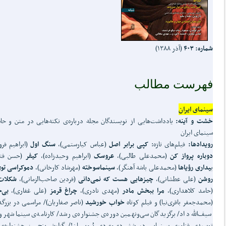
شماره: ۴۰۳
(آذر ۱۳۸۸)
فهرست
مطالب
سینمای ایران
خشت و آینه:
یادداشت‌هایی از نویسندگان مجله درباره‌ی نکته‌هایی در متن و حاش
سینمای ایران
رویدادها:
فیلم‌های تازه:
کپی برابر اصل
(عباس کیارستمی)،
سنگ اول
(ابراهیم فر
دوباره پرواز کن
(محمدعلی طالبی)،
عروسک
(ابراهیم وحیدزاده)،
کیفر
(حسن فتح
ب
یداری
رؤیاها
(محمدعلی باشه آهنگر)،
سینماسوخته
(مهرشاد کارخانی)،
دموکراسی توی
روشن
(علی عطشانی)،
چیزهایی هست که
نمی‌دانی
(فردین صاحب‌الزمانی)،
شکلات
(حامد کلاهداری)،
مرا ببخش مادر
(مهدی نادری)،
چراغ قرمز
(علی غفاری)،
بی‌
(محمدجعفر باقری‌نیا) و فیلم کوتاه
خواب خورشید
(ناصر صفاریان)/ مراسمی در بزرگ
سیف‌الله داد/ برگزیدگان سی‌ونهمین دوره‌ی جشنواره‌ی رشد/ کارنامه‌ی سینماشهر و
توسعه‌ی فناوری سینمایی در شش دی‌وی‌دی پُروپیمان!/ گزارش پنجمین جشنواره‌ی 