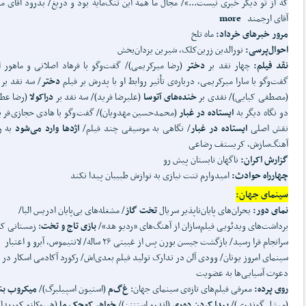
که از تو دیگر خبری نیست...»/ مجال ما همه این تنگ‌مایه بود و دریغ/ بدرود آقای م
آقای ارجمند
more
مرور خبرهای خرداد:
ماه تلخ
احوال‌پرسی:
نورالدین زرین‌کلک، شیرین یزدان‌بخش
نقد فیلم:
چهار نقد بر
دختر
(رضا میرکریمی)/ گفت‌و‌گو با فرهاد اصلانی و ماهور ا
گفت‌وگو با سارا میرکریمی، درباره‌ی تأثیر روابط او با پدرش بر فیلم
دختر
/ سه نقد بر
(مصطفی کیایی)/ نقدی بر
خنده‌های آتوسا
(علیرضا فرید)/ سه نقد بر
دراکولا
(رضا عطا
دو نگاه دیگر به
ایستاده در غبار
(محمدحسین مهدویان)/ گفت‌وگو با هادی حجازی‌فر ب
نقش اصلی
ایستاده در غبار
/ نگاهی به موسیقی چند فیلم/
اژدها وارد می‌شود
به ر
آهنگ‌سازش، کریستف رضاعی
گزارش اکران:
ناگهان تابستان پیش رو
چهارراه حوادث:
امیدوارم تنت نیازی به نوازش طبیبان پیدا نکند
سینمای جهان:
نمای دور:
بحران‌های پایان‌ناپذیر سریال
تخت گاز
/ مشغله‌های بی‌پایان ادریس البا/
برداشت‌های ویدئویی فیلم‌سازان از آهنگ‌های «ردیو هد»/
بازی تاج و تخت
: زمستانی ک
سرانجام فرا رسید/ بازگشت جیسن بورن پس از غیبتی ۲۶ ساله/ لانتیموس، آبرو و اعتبار
سینمای امروز یونان/ وودی آلن در تدارک تولید فیلم بعدی‌اش/ رکورد آکادمی اسکار در
دعوت آسیایی‌ها به عضویت
روی پرده:
معرفی فیلم‌های تازه‌ی سینمای جهان:
غ‌گ‌م
(استیون اسپیلبرگ)/
میکروب بن
(میشل گوندری)/
پیدا کردن دوری
(اندرو استنتن)/
خواهر کوچک ما
(هیروکازو کوریدا)