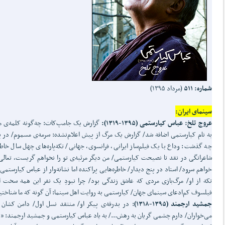
شماره: ۵۱۱
(مرداد ۱۳۹۵)
سینمای ایران:
عروج تلخ: عباس کیارستمی (۱۳۹۵-۱۳۱۹):
گزارش یک جامپ‌کات: چه‌گونه کلمه‌ی م
به نام کیارستمی اضافه شد/ گزارش یک مرگ از پیش اعلام‌نشده: سرمه‌ی مسموم/ در 
چه گذشت: وداع با یک فیلم‌ساز ایرانی، فرانسوی، جهانی/ تکه‌پاره‌های چهل سال خاطر
شاعرانگی در نقد تا نصیحت کیارستمی/ من دیگر مرثیه‌ی تو را نخواهم گریست، تعالی 
خواهم سرود/ استاد در پنج دیدار/ خاطره‌هایی پراکنده اما نشانه‌وار از عباس کیارستمی
تکه از او/ مرگ‌بازی مردی که عاشق زندگی بود/ چرا نبودِ یک نفر این همه سخت 
فیلسوف کم‌ادعای سینمای جهان/ کیارستمی به روایت اهل سینما: آن گونه که ما شناختی
جمشید ارجمند (۱۳۹۵-۱۳۱۸)
: در بدرقه‌ی پیکر او/ منتقد نسل اول/ دامن کشان 
می‌خواران/ دارم چشمی گریان به رهش.../ به یاد عباس کیارستمی و جمشید ارجمند: «