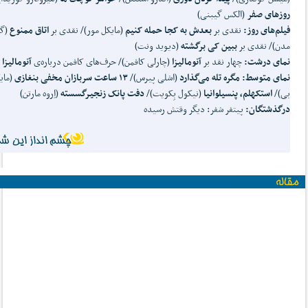
روزهای صفر
(الکس گیبنی)
فیلم‌های روز:
نقدی بر
بعدش به کجا حمله کنیم
(مایکل مور)/ نقدی بر
اتاق ممنوع
(گا
مدن)/ نقدی بر
ببین کی برگشته
(دیوید ونت)
نمای درشت:
چهار نقد بر
آنومالیزا
(چارلی کافمن)/ حرف‌های کافمن درباره‌ی
آنومالیزا
نمای متوسط:
مگره تله می‌گذارد
(اشلی پیرس)/
۱۳ ساعت سربازان مخفی بنغازی
(مای
بی)/
استکهلم، پنسیلوانیا
(نیکول بِکویت)/
دفت پانک زنجیرگسسته
(اِروه مارتن)
درگذشتگان:
پیتفر شفر: دیگر وقتش رسیده