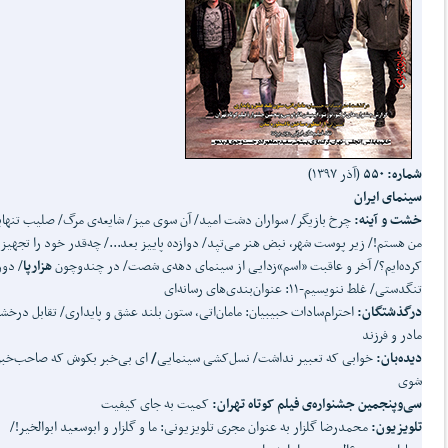
شماره: ۵۵۰
(آذر ۱۳۹۷)
سینمای ایران
خشت و آینه:
چرخ بازیگر/ سواران دشت امید/ آن سوی میز/ شایعه‌ی مرگ/ صلیب تنها
من هستم!/ زیر پوست شهر، نبض هنر می‌تپد/ دوازده پاییز بعد.../ چه‌قدر خود را تجهیز
کرده‌ایم؟/ آخر و عاقبت «اسم»زدایی از سینمای دهه‌ی شصت/ در چندوچون
هزارپا
/ دور
تنگدستی/ غلط ننویسیم-۱۱: عنوان‌بندی‌های رسانه‌ای
درگذشتگان:
احترام‌سادات حبیبیان: مامان‌اتی، ستون بلند عشق و پایداری/ تقابل درخش
مادر و فرزند
دیده
بان:
خوابی که تعبیر نداشت/ نسل‌کشی سینمایی
/
ای بی‌خبر بکوش که صاحب‌خبر
شوی
سی
وپنجمین جشنواره‌ی فیلم کوتاه تهران:
کمیت به جای کیفیت
تلویزیون:
محمدرضا گلزار به عنوان مجری تلویزیونی: ما و گلزار و ابوسعید ابوالخیر!/