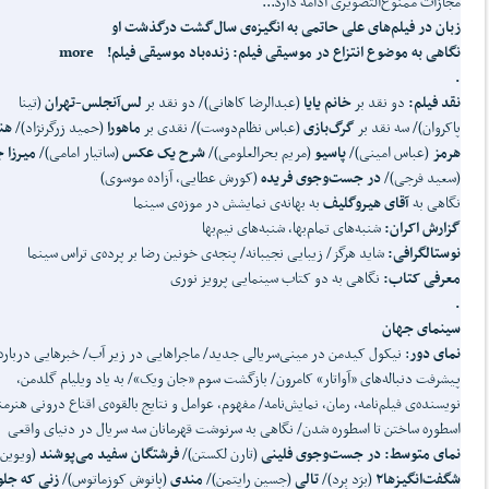
مجازات ممنوع‌التصویری ادامه دارد...
زبان در فیلم‌های علی حاتمی به انگیزه‌ی سال‌گشت درگذشت او
نگاهی به موضوع انتزاع در موسیقی فیلم:
زنده
باد موسیقی فیلم! more
.
نقد فیلم:
دو نقد بر
خانم یایا
(عبدالرضا کاهانی)/ دو نقد بر
لس
آنجلس-تهران
(تینا
پاکروان)/ سه نقد بر
گرگ
بازی
(عباس نظام‌دوست)/ نقدی بر
ماهورا
(حمید زرگرنژاد)/
هن
هرمز
(عباس امینی)/
پاسیو
(مریم بحرالعلومی)/
شرح یک عکس
(ساتیار امامی)/
میرزا ج
(سعید فرجی)/
در جست
وجوی فریده
(کورش عطایی، آزاده موسوی)
نگاهی به
آقای هیروگلیف
به بهانه‌ی نمایشش در موزه‌ی سینما
گزارش اکران:
شنبه‌های تمام‌بها، شنبه‌های نیم‌بها
نوستالگرافی:
شاید هرگز/ زیبایی نجیبانه/ پنجه‌ی خونین رضا بر پرده‌ی تراس سینما
معرفی کتاب:
نگاهی به دو کتاب سینمایی پرویز نوری
.
سینمای جهان
نمای دور
: نیکول کیدمن در مینی‌سریالی جدید/ ماجراهایی در زیر آب/ خبرهایی درباره
پیشرفت دنباله‌های «آواتار» کامرون/ بازگشت سوم «جان ویک»/ به یاد ویلیام گلدمن،
نویسنده‌ی فیلم‌نامه، رمان، نمایش‌نامه/ مفهوم، عوامل و نتایج بالقوه‌ی اقناع درونی هنرمن
اسطوره ساختن تا اسطوره شدن/ نگاهی به سرنوشت قهرمانان سه سریال در دنیای واقعی
نمای متوسط: در جست
وجوی فلینی
(تارن لکستن)/
فرشتگان سفید می
پوشند
(ویوین 
شگفت
انگیزها۲
(برَد بِرد)/
تالی
(جسین رایتمن)/
مندی
(پانوش کوزماتوس)/
زنی که جلو 