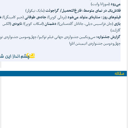
می
رود
(سوزانا وایت)
فلاش
بک در نمای متوسط: فارغ
التحصیل/ گراجوئت
(مایک نیکولز)
فیلم
های روز:
ستاره
ای متولد می
شود
(بردلی کوپر)/
جاده‌ی طوفانی
(جیم کامینگز)/
ش
بازی
(جان فرانسیس دیلی، جاناتان گلدستاین)/
دشمنان
(اسکات کوپر)/
نابودی
(الکس
گارلند)
گزارش جشنواره:
سی‌ویکمین جشنواره‌ی جهانی فیلم توکیو/ چهل‌وسومین جشنواره‌ی تور
چهل‌ودومین جشنواره‌ی انیمیشن اتاوا