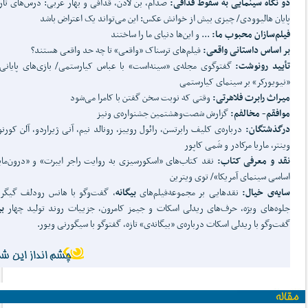
دو نگاه سینمایی به سقوط قذافی:
صدام، بن لادن،‌ قذافی و بهار عربی: درس‌های تار
پایان هالیوودی/ چیزی بیش از خوانش عکس: این می‌تواند یک اعتراض باشد
فیلم‌سازان محبوب ما:
... و این‌ها دنیای ما را ساختند
بر اساس داستانی واقعی:
فیلم‌های ترسناک «واقعی» تا چه حد واقعی‌ هستند؟
تأیید رونوشت:
گفتوگوی مجله‌ی «سینه‌است» با عباس کیارستمی/ بازی‌های پایانی:
«نیویورکر» بر سینمای کیارستمی
میراث رابرت فلاهرتی:
وقتی که نوبت سخن گفتن با کامرا می‌شود
موافقم- مخالفم:
گزارش شصت‌وهشتمین جشنواره‌ی ونیز
درگذشتگان:
درباره‌ی کلیف رابرتسن، رائول روییز، رونالد نیم، آنی ژیراردو، آلن کورنو،
وینتر، ماریا مرکادر و شَمی کاپور
نقد و معرفی کتاب:
نقد کتاب‌های «اسکورسیزی به روایت راجر ایبرت» و «درون‌مای
اساسی سینمای آمریکا»/ توی ویترین
سایه‌ی خیال:
نقدهایی بر مجموعه‌فیلم‌های
بیگانه
، گفت‌وگو با هانس رودلف گیگر 
جلوه‌های ویژه، حرف‌های ریدلی اسکات و جیمز کامرون، جزییات روند تولید چهار
بی
گفت‌وگو با ریدلی اسکات درباره‌ی «بیگانه‌ی» تازه، گفتوگو با سیگورنی ویور.