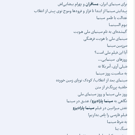
برای سینمای ایران،
مسافران
و بهرام بیضایی‌اش
پیدایش سینما از ابتدا تا فراز و فرودها و‌موج نوی پیش از انقلاب
عدالت با طعم سینما
یـوم السینمــا
گمشده‌ای به نام سینمای ملی هـویت
سینمای ملی یا هویت فرهنگی
سرزمین سینما
آیا این فیلم ملی است؟
روزهای سینمایی...
شیلی آری، آمریکا نه
به مناسبت روز سینما
سینمای بعد از انقلاب/ کودک نوپای زمین خورده
حاشیه پررنگ‌تر از متن
روز ملی سینما و روز سینمای ملی
نگاهی به
سینما پارادیزو
/ عشــق در سینما
نقش میزانسِن در فیلم
سینما پارادیـزو
فیلم فارسـی را پاس بداریم!
به شرط سینمـا
سنگ بنا