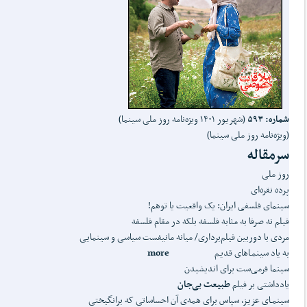
شماره: ۵۹۳
(شهریور ۱۴۰۱ ویژه‌نامه روز ملی سینما)
(ویژه‌نامه روز ملی سینما)
سرمقاله
روز ملی
پرده نقره‌ای
سینمای فلسفی ایران: یک واقعیت یا توهم!
فیلم نه صرفا به مثابه فلسفه بلکه در مقام فلسفه
مردی با دوربین فیلم‌برداری/ میانه مانیفست سیاسی و سینمایی
به یاد سینمـاهای قدیـم
more
سینما فرمی‌ست برای اندیشیدن
یادداشتی بر فیلم
طبیعت
بی‌جان
سینمـای عزیـز، سپاس برای همه‌ی آن احساساتی که برانگیختی