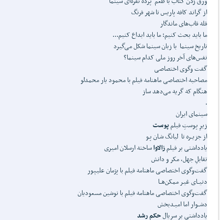
ورق زدن کتاب با طعم پرده نقره‌ای سینما
از گراند کافه پاریس تا شهر فرنگ
قله قاب‌های ماندگار
ما باید بحث کنیم؛ ما باید ابداع کنیم...
تاریخ سینما با زبان سینما شکل می‌گیرد
نفس‌های آخر روز ملی کدام سینما؟
گفت وگوی اختصاصی
مصاحبه اختصاصی ماهنامه فیلم با محمود یار محمدلو
هنگام که گریه می‌دهد ساز
.
سینمای ایران
زیرِ پوستِ فیلم
پوست
از جزیــره تا لیانگ شـان پـو
یادداشتی بر فیلم
زالاوا
ساخته ارسلان امیری
تقابلِ جهل، مکر و دانش
گفت‌وگوی اختصاصی ماهنامه فیلم با پژمان علیپور
دنیــای غیـر ممکن‌هــا
گفت‌وگوی اختصاصی ماهنامه فیلم با نوشین مسعودیان
دشــوار اما امیـدبخش
یادداشتی بر سریال
حکم رشد