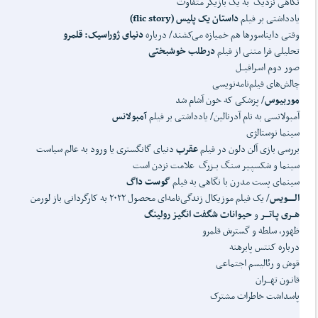
نگاهی نزدیک به یک بازیگر متفاوت
یادداشتی بر فیلم
داستان یک پلیس
(flic story)
وقتی دایناسورها هم خمیازه می‌کشند/ درباره
دنیای ژوراسیک: قلمرو
تحلیلی فرا متنی از فیلم
درطلب خوشبختی
صور دوم اسـرافیــل
چالش‌های فیلم‌نامه‌نویسی
موربیوس
/ پزشکی که خون آشام شد
آمبولانسی به نام آدرنالین/ یادداشتی بر فیلم
آمبولانس
سینما نوستالژی
بررسی بازی آلن دلون در فیلم
عقرب
دنیای گانگستری یا ورود به عالم سیاست
سینما و شکسپیر سنـگ بــزرگ علامت نزدن است
سینمای پست مدرن با نگاهی به فیلم
گوست داگ
الـــــویس
/ یک فیلم موزیکال زندگی‌نامه‌ای محصول ۲۰۲۲ به کارگردانی باز لورمن
هــری پـاتـــر
و
حیوانات شگفت انگیز رولینگ
ظهور، سلطه و گسترش قلمرو
درباره کنتس پابرهنه
قوش و رئالیسم اجتماعی
قانـون تهـــران
پاسداشت خاطرات مشترک