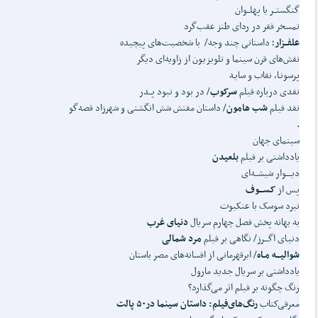
گنگستــر یا پهلــوان
تمسخر فقر در ردای طنز عقب‌گرد
علفــزار
؛ داستانی چند وجه/ با شخصیت‌های پیچیده
نقش‌های قرن سینما و تلویزیون از زاویه‌ای دیگر
پرسونـا، نقاب و سایـه
نقدی درباره فیلم
سرکوب
/ در بود و نبود پــدر
نقد فیلم
شب هامون
/ داستان مفتش شش انگشتی و شهرزاد قصه‌گو
.
سینمای جهان
یادداشتی بر فیلم
بلعیدن
دیــــوار شیشــه‌ای
پـس از
کســـوف
نبرد سوسک با عنکبوت
به بهانه پخش فصل چهارم سریال
دنیای غرب
دنیـای اگـــرز/ نگاهی بر فیلم
مرد شمالی
شوالیـــه مـاه
/ ابرقهرمانی از افسانه‌های مصر باستان
یادداشتی بر سریال جدید مارول
رنگ چگونه بر فیلم اثر می‌گذارد؟
معرفی‌کتاب
رنگ‌های‌فیلم: داستان سینما در۵۰ پالت