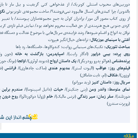
دوربین‌های محبوب استنلی کوبریک/ از عذخواهی کتی گریفیت و بیل مار تا با
بالدوین/ چرا کمدی‌های امسال هالیوود نمی‌فروشند؟/ ساخت مجموعه‌ی تلویزیونی
نگه
از روی کتاب مصور آلن مور/ برادران کوئن به جمع مجموعه‌سازان پیوستند/ با تغییر
کره‌ی جنوبی هیچ هنرمندی از حق فعالیت محروم نخواهد بود/ نمایش فیلم تازه‌ی کری
نولان به انواع و اقسام شیوه‌ها/ رشد فزاینده‌ی سریال‌هایی با موضوع عدالت و دستگاه ق
آشتی با سینمای موزیکال:
ترانه‌های خیال‌انگیز هپروت
مباحث تئوریک:
تکنیک‌های سینمایی روایت: کندوکاوها، خاستگاه‌ها، رد پاها
روی پرده: بیبی درایور
(ادگار رایت)/
اسپایدرمن: بازگشت به خانه
(جون وا
پرنده
شناس
(هوائو پدرو رودریگز)/
یک داستان ارواح
(دیوید لوئری)/
اوکجا
(بونگ جون-
فیلم
های روز: عواقب
(الیوت لستر)/
مدیوم هندی
(ساکت چادهاری)/
فرانتس
(فر
اوزون)/
شکاف
(ام. نایت شامالان)
سریال روز: داستان کنیز
(رید مورانو)
نمای متوسط: واندر ومن
(پتی جنکینز)/
حیات
(دانیل اسپینوسا)/
سندرم برلین
(
شورتلند)/
سفر زمان: سیر زندگی
(ترنس مالیک)/
خام
(ژولیا دوکورنائو)/
روح درون پ
(روپرت سندرز)