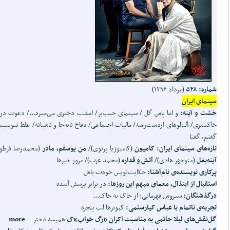
شماره: ۵۲۸
(مرداد ۱۳۹۶)
سینمای ایران
خشت و آینه:
و اما پاس گل / سینمای جیب‌بر/ امشب دختری می‌میرد.../ دعوت در
گفتم، گفتا
تازه
های سینمای ایران:
کامیون
(کامبوزیا پرتوی)/
من یوسفم، مادر
(محمدرضا فرطو
آینه
بغل
(منوچهر هادی)/
آتش و قداره
(محمد عرب)/ مرور خبرها
پرکاری نویسنده‌ی نام‌آشنا:
حکایت‌نویس خودت باش
استقبال از ابتذال، معمای مبهم این روزها:
در برابر پرسش آینده
درگذشتگان:
سیروس قهرمانی: از خاک به خاک...
تجربه‌ی ناتمام با عباس کیارستمی:
کبوترها لب پنجره
گل
نقش
های لیلا حاتمی به مناسبت اکران «رگ خواب»ک
همیشه دختر
more