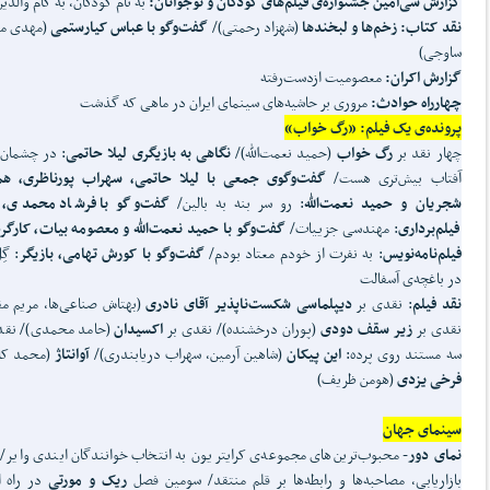
گزارش سی
امین جشنواره‌ی فیلم
های کودکان و نوجوانان:
به نام کودکان، به کام والدی
نقد کتاب: زخم
ها و لبخندها
(شهزاد رحمتی)/
گفت
وگو با عباس کیارستمی
(مهدی م
ساوجی)
گزارش اکران:
معصومیت ازدست‌رفته
چهارراه حوادث:
مروری بر حاشیه‌های سینمای ایران در ماهی که گذشت
پرونده‌ی یک فیلم: «رگ خواب»
چهار نقد بر
رگ خواب
(حمید نعمت‌الله)/
نگاهی به بازیگری لیلا حاتمی
: در چشمان 
آفتاب بیش‌تری هست/
گفت
وگوی جمعی با لیلا حاتمی، سهراب پورناظری، هم
شجریان و حمید نعمت
الله
: رو سر بنه به بالین/
گفت
وگو با فرشاد محمدی، 
فیلم
برداری
: مهندسی جزییات/
گفت
وگو با حمید نعمت
الله و معصومه بیات، کارگر
فیلم
نامه
نویس
: به نفرت از خودم معتاد بودم/
گفت
وگو با کورش تهامی، بازیگر
: گِ
در باغچه‌ی آسفالت
نقد فیلم
: نقدی بر
دیپلماسی شکست
ناپذیر آقای نادری
(بهتاش صناعی‌ها، مریم مق
نقدی بر
زیر سقف دودی
(پوران درخشنده)/ نقدی بر
اکسیدان
(حامد محمدی)/ نقد
سه مستند روی پرده:
این پیکان
(شاهین آرمین، سهراب دریابندری)/
آوانتاژ
(محمد کا
فرخی یزدی
(هومن ظریف)
سینمای جهان
نمای دور
- محبوب‌ترین‌های مجموعه‌ی کرایتریون به انتخاب خوانندگان ایندی وایر/ 
بازاریابی، مصاحبه‌ها و رابطه‌ها بر قلم منتقد/ سومین فصل
ریک و مورتی
در راه 