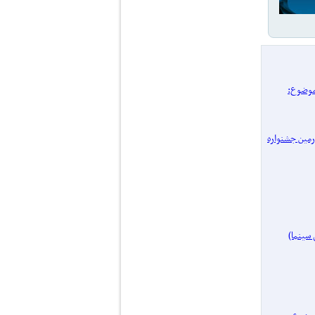
/ پرونده یک موضوع:
 چهل‌ و‌ چهارمین جشنواره