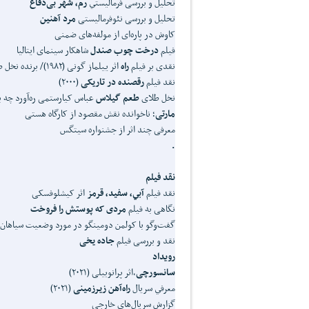
تحليل و بررسی فرماليستي
رم، شهر بی‌دفاع
تحليل و بررسی نئوفرماليستی
مرد
آهنين
کاوش در پاره‌ای از مولفه‌های ضمنی
فيلم
درخت چوب صندل
شاهکار سينمای ايتاليا
نقدی بر فيلم
راه
اثر ييلماز گونی (۱۹۸۲)/ برنده نخل طلا جشنواره کن
نقد فيلم
رقصنده در تاريکی
(۲۰۰۰)
نخل طلای
طعم گيلاس
عباس کيارستمی ره‌آورد چه ب
مارتی
؛ ناخوانده نقش مقصود از کارگاه هستی
معرفی چند اثر از جشنواره سيتگس
.
نقد فیلم
نقد فيلم
آبي، سفيد، قرمز
اثر کيشلوفسکی
نگاهی به فيلم
مردی که پوستش را فروخت
گفت‌وگو با کولمن دومينگو در مورد وضعيت سياهان 
نقد و بررسی فيلم
جاده يخی
رویداد
سانسورچی
،اثر پرانوبيلی ‌(۲۰۲۱)
معرفي سريال
راه‌آهن ‌زيرزمينی
(۲۰۲۱)
گزارش سريال‌های خارجی