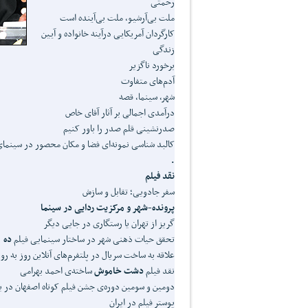
رحمتی
ملت بی‌آرشيو، ملت بی‌آينده است
کارگردان آمريکايی در‌آينه خانواده و آيين
زندگی
برخورد ناگزیر
آدم‌های متفاوت
شهر، سینما، قصه
درآمدی اجمالی بر آثار آقای خاص
صدرنشینی قلم صدر را باور کنیم
کالبد شناسی نمونه‌ای فضا و مکان محصور در سینمای 
.
نقد فیلم
سفر جادویی؛ تقابل و سازش
پرونده-شهر و مرکزیت ردایی در سینما
گریز از تهران یا رستگاری در جایی دیگر
تحقق حیات ذهنی شهر در ساختار سینمایی فیلم
ده
علاقه به ساخت سریال در پلتفرم‌های آنلاین روز به رو
نقد فیلم
دشت خاموش
ساخته‌ی احمد بهرامی
دومین و سومین دوره‌ی جشن فیلم کوتاه اصفهان در ی
پوستر فیلم در ایران