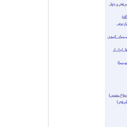
فیلم فجر و چهل
مساز: داریوش
یک موضوع: سینمای کمدی
ای مستقل ایران از