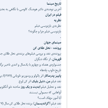
تاریخ سینما
آخرین نوشته‌ی دکتر هوشنگ کاوسی با نگاهی به بخ
فیلم در ایران
نظریه
نظریه‌ی بازنویسی فیلم
بازنویسی فیلم چرا و چگونه؟
.
سینمای جهان
پرونده - نخل طلای کن
پرونده‌ی نقد و بررسی فیلم‌های برنده‌ی نخل طلای جشن
قهرمان
، از نگاه دیگران
جشنواره‌ی هفتاد و چهارم با یک‌سال و اندی تاخیر برگ
تاریخ «لوپ پله‌ها»
پاییز پدرسالار
اثر پائولو و وبتوریو تاویانی (۱۹۷۷)/ برنده‌ی نخل طلای جشنواره‌ی کن
نقد فيلم
من، دنيل بليک
اثر کن لوچ
نقد و تحليل فيلم
ابديت و يک روز
ساخته تئو آنگلوپولوس
آواهايی که معمولی نيستند
آيا آمور مهلک است؟
نقد فيلم
آگرانديسمان
/ برنده نخل طلای کن سال (۱۹۶۷)