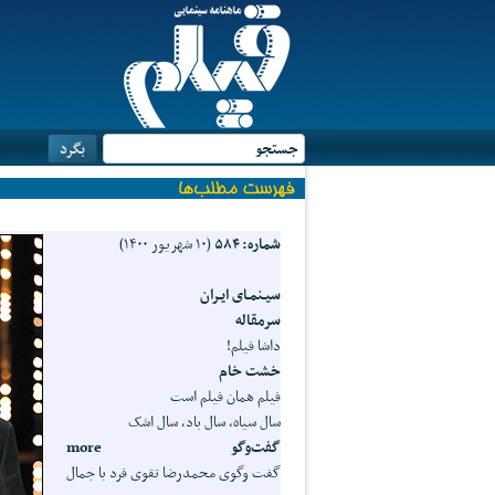
شماره: ۵۸۴
(۱۰ شهریور ۱۴۰۰)
سيـنمـای ايـران
سرمقاله
داشا فيلم!
خشت خام
فيلم همان فيلم است
سال سياه، سال باد، سال اشک
گفت‌وگو more
گفت وگوی محمدرضا تقوی فرد با جمال