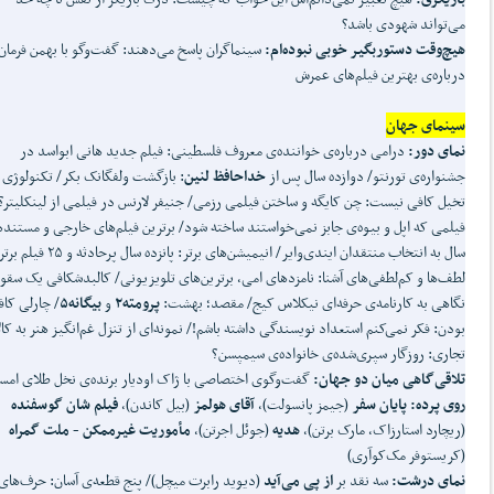
می‌تواند شهودی باشد؟
هیچ
وقت دستوربگیر خوبی نبوده
ام:
سینماگران پاسخ می‌دهند: گفت‌وگو با بهمن فرمان‌آ
درباره‌ی‌ بهترین فیلم‌های عمرش
سینمای جهان
نمای دور:
درامی درباره‌ی‌ خواننده‌ی‌ معروف فلسطینی: فیلم جدید هانی ابواسد در
جشنواره‌ی‌ تورنتو/ دوازده سال پس از
خداحافظ لنین
: بازگشت ولفگانک بکر/ تکنولوژی 
تخیل کافی نیست: چن کایگه و ساختن فیلمی رزمی/ جنیفر لارنس در فیلمی از لینکلیتر؟
فیلمی که اپل و بیوه‌ی‌ جابز نمی‌خواستند ساخته شود/ برترین فیلم‌های خارجی و مستند
سال به انتخاب منتقدان ایندی‌وایر/ انیمیشن‌های برتر: پانزده سال پرحادثه و ۵
لطف‌ها و کم‌لطفی‌های آشنا: نامزدهای امی، برترین‌های تلویزیونی/ کالبدشکافی یک سقو
نگاهی به کارنامه‌ی‌ حرفه‌ای نیکلاس کیج/ مقصد؛ بهشت:
پرومته۲
و
بیگانه۵
/ چارلی کا
بودن: فکر نمی‌کنم استعداد نویسندگی داشته باشم!/ نمونه‌ای از تنزل غم‌انگیز هنر به کا
تجاری: روزگار سپری‌شده‌ی‌ خانواده‌ی‌ سیمپسن؟
تلاقی
گاهی میان دو جهان:
گفت‌وگوی اختصاصی با ژاک اودیار برنده‌ی‌ نخل طلای امس
روی پرده:
پایان سفر
(جیمز پانسولت)،
آقای هولمز
(بیل کاندن)،
فیلم شان گوسفنده
(ریچارد استارزاک، مارک برتن)،
هدیه
(جوئل اجرتن)،
مأموریت غیرممکن - ملت گمراه
(کریستوفر مک‌کوآری)
نمای درشت:
سه نقد بر
از پی می
آید
(دیوید رابرت میچل)/ پنج قطعه‌ی‌ آسان: حرف‌های