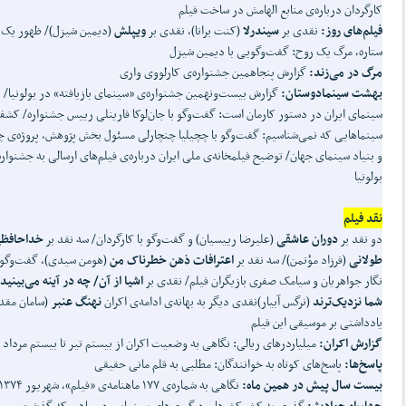
کارگردان درباره‌ی‌ منابع الهامش در ساخت فیلم
فیلم
های روز:
نقدی بر
سیندرلا
(کنت برانا)، نقدی بر
ویپلش
(دیمین شیزل)/ ظهور یک
ستاره، مرگ یک روح: گفت‌وگویی با دیمین شیزل
مرگ در می
زند:
گزارش پنجاهمین جشنواره‌ی‌ کارلووی واری
بهشت سینمادوستان:
گزارش بیست‌ونهمین جشنواره‌ی‌ «سینمای بازیافته» در بولونیا/
سینمای ایران در دستور کارمان است: گفت‌وگو با جان‌لوکا فارینلی رییس جشنواره/ کش
سینماهایی که نمی‌شناسیم: گفت‌وگو با چچیلیا چنچارلی مسئول بخش پژوهش، پروژه‌ی‌ چ
و بنیاد سینمای جهان/ توضیح فیلمخانه‌ی‌ ملی ایران درباره‌ی‌ فیلم‌های ارسالی به جشنواره‌
بولونیا
نقد فیلم
دو نقد بر
دوران عاشقی
(علیرضا رییسیان) و گفت‌وگو با کارگردان/ سه نقد بر
خداحافظ
طولانی
(فرزاد مؤتمن)/ سه نقد بر
اعترافات ذهن خطرناک من
(هومن سیدی)، گفت‌وگو ب
نگار جواهریان و سیامک صفری بازیگران فیلم/ نقدی بر
اشیا از آن
/ چه در آینه می
بینید 
شما نزدیک
ترند
(نرگس آبیار)نقدی دیگر به بهانه‌ی‌ ادامه‌ی‌ اکران
نهنگ عنبر
(سامان مقد
یادداشتی بر موسیقی این فیلم
گزارش اکران:
میلیاردرهای ریالی: نگاهی به وضعیت اکران از بیستم تیر تا بیستم مرداد
پاسخ
ها:
پاسخ‌های کوتاه به خوانندگان: مطلبی به قلم مانی حقیقی
بیست سال پیش در همین ماه:
نگاهی به شماره‌ی‌ ۱۷۷ ماهنامه‌ی‌ «فیلم»، شهریور ۱۳۷۴
چهارراه حوادث:
گذری به کشمکش‌ها و درگیری‌های سینمایی در ماهی که گذشت