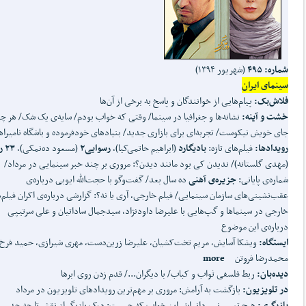
شماره: ۴۹۵
(شهریور ۱۳۹۴)
سینمای ایران
فلاش
بک:
پیام‌هایی از خوانندگان و پاسخ به برخی از آن‌ها
خشت و آینه:
نشانه‌ها و جغرافیا در سینما/ وقتی که خواب بودم/ سایه‌ی‌ یک شک/ هر چی
جای خویش نیکوست/ تجربه‌ای برای بازاری جدید/ بنیادهای خودفرموده و باشگاه نامیراه
رویدادها:
فیلم‌های تازه:
بادیگارد
(ابراهیم حاتمی‌کیا)،
رسوایی۲
(مسعود ده‌نمکی)،
۲۳ روز
(مهدی گلستانه)/ ندیدن کی بود مانند دیدن؟: مروری بر چند خبر سینمایی در مرداد/
شماره‌ی‌ پایانی:
جزیره‌ی‌ آهنی
ده سال بعد/ گفت‌وگو با حجت‌الله ایوبی درباره‌ی‌
عقب‌نشینی‌های سازمان سینمایی/ فیلم خارجی، آری یا نه؟: گزارشی درباره‌ی‌ اکران فیلم‌
خارجی در سینماها و گپ‌هایی با علیرضا داودنژاد، سیدجمال ساداتیان و علی سرتیپی
درباره‌ی‌ این موضوع
ایستگاه:
ویشکا آسایش، مریم تخت‌کشیان، علیرضا زرین‌دست، مهری شیرازی، حمید فرخ‌ن
محمدرضا فروتن
more
دیده
بان:
ربط فلسفی ثواب و کباب/ با دیگران.../ قدم زدن روی ابرها
در تلویزیون:
بازگشت به آرامش: مروری بر مهم‌ترین رویدادهای تلویزیون در مرداد
بازیگری:
هیچ تعبیر نمی‌دانم‌اش این خواب که چیست: درک بازیگر از نقش تا چه حد