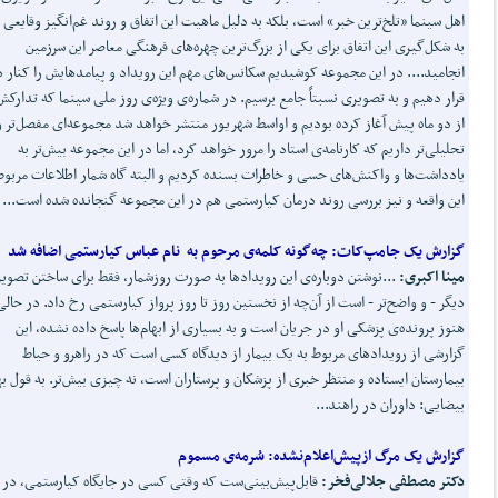
اهل سینما «تلخ‌ترین خبر» است، بلکه به دلیل ماهیت این اتفاق و روند غم‌انگیز وقایعی 
به شکل‌گیری این اتفاق برای یکی از بزرگ‌ترین چهره‌های فرهنگی معاصر این سرزمین
انجامید.... در این مجموعه کوشیدیم سکانس‌های مهم این رویداد و پیامدهایش را کنار 
قرار دهیم و به تصویری نسبتاً جامع برسیم. در شماره‌ی ویژه‌ی روز ملی سینما که تدارکش
از دو ماه پیش آغاز کرده بودیم و اواسط شهریور منتشر خواهد شد مجموعه‌ای مفصل‌تر و
تحلیلی‌تر داریم که کارنامه‌ی استاد را مرور خواهد کرد، اما در این مجموعه بیش‌تر به
یادداشت‌ها و واکنش‌های حسی و خاطرات بسنده کردیم و البته گاه شمار اطلاعات مربوط
این واقعه و نیز بررسی روند درمان کیارستمی هم در این مجموعه گنجانده شده است...
گزارش یک جامپ
کات
:
چه
گونه کلمه‌ی مرحوم به نام عباس کیارستمی اضافه شد
مینا اکبری:
...نوشتن دوباره‌ی این رویداد‌ها به صورت روزشمار، فقط برای ساختن تصوی
دیگر - و واضح‌تر - است از آن‌چه از نخستین روز تا روز پرواز کیارستمی رخ داد. در حال
هنوز پرونده‌ی پزشکی او در جریان است و به بسیاری از ابهام‌ها پاسخ داده نشده، این
گزارشی از رویداد‌های مربوط به یک بیمار از دیدگاه کسی است که در راهرو و حیاط
بیمارستان ایستاده و منتظر خبری از پزشکان و پرستاران است، نه چیزی بیش‌تر. به قول به
بیضایی: داوران در راهند...
گزارش یک مرگ ازپیش
اعلام
نشده:
سُرمه‌ی مسموم
دکتر مصطفی جلالی
فخر:
قابل‌پیش‌بینی‌ست که وقتی کسی در جایگاه کیارستمی، در