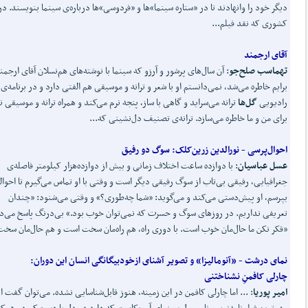
دیگر خود را وانهادند تا در «ستاره سینما»‌ها و «فردوسی»‌ها درباره‌ی سینما بنویسند. در
کشوری که نقد فیلم...
آقای ارجمند
تهماسب صلح
جو
: آن سال‌های پرشور و آرزو که سینما با نوشته‌های هم‌نسلان آقای ارجمن
برایم خاطره می‌شد، نمی‌دانستم او با شعر و ترانه و موسیقی هم الفتی دارد و در برنامه‌ی
رادیویی
گل
ها
ترانه می‌سراید و گاهی با ساز، پنجه نرم می‌کند و همراه ترانه و موسیقی ن
برای من و ما خاطره می‌سازد. ترانه‌ی تصنیف دل‌نشینی که...
احوال‌پرسی -
نورالدین زرین
کلک: سوگ دو رفیق
عسل عباسیان
: با دوازده ساعت اختلاف زمانی و بیش از دوازده‌هزار کیلومتر فاصله‌ی
جغرافیایی، رفیقی بی‌تاب از سوگ رفیقی دیگر است و وقتی با او تماس می‌گیرم تا احوال
بپرسم، او پیش‌دستی می‌کند و می‌گوید: «شما چه‌طوری؟» و وقتی می‌شنود: «چندان
تعریفی نداریم. در روزهای سوگ و حسرت که نمی‌توان خوب بود.» بی‌درنگ پاسخ می‌د
«فکر نکن ما حال‌مان خوب است. با دوری راه، هم راه‌مان سخت است و هم حال‌مان سخت
نمای درشت -
«آنومالیزا» و تصویر آشنای ازخودبیگانگی انسان این دوران:
چارلی کافمنِ نشناختنی
امیر پوریا
: ... اما چارلی کافمن در این زمینه، هنوز قابل‌شناسایی نشده. می‌توان گفت ا
مهم‌ترین فیلم‌نامه‌نویس نامعمول سینمای آمریکاست که دارد در دل یا دست‌کم در همک