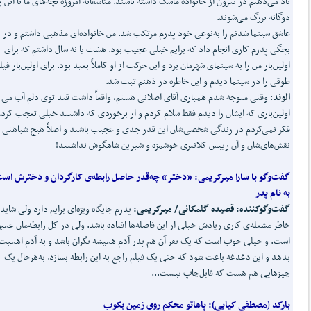
یاد می‌دهیم در بیرون از خانواده ماسک داشته باشند. متأسفانه امروزه بچه‌های ما با این
دوگانه بزرگ می‌شوند.
عاشق سینما شدنم را به‌نوعی خود پدرم مرتکب شد. من خانواده‌ای مذهبی داشتم و در
بچگی پدرم کاری انجام داد که برایم خیلی عجیب بود. هشت یا نه سال داشتم که برای
اولین‌بار من را به سینمای شهرمان برد و این حرکت از او کاملاً بعید بود. برای اولین‌بار فیل
طوقی را در سینما دیدم و این خاطره در ذهنم ثبت شد.
الوند
: وقتی متوجه شدم همبازی آقای اصلانی هستم، واقعاً داشت قند توی دلم آب می 
اولین‌باری که ایشان را دیدم فقط سلام کردم و از برخوردی که داشتند خیلی تعجب کردم
فکر نمی‌کردم در زندگی شخصی‌شان این قدر جدی و عجیب باشند و اصلاً هیچ شباهتی ب
نقش‌های‌شان و آن رییس کلانتری خوشمزه و شیرین شاهگوش نداشتند!
گفت
وگو با سارا میرکریمی: «دختر» چه
قدر حاصل رابطه‌ی کارگردان و دخترش اس
به نام پدر
گفت‌و‌گوکننده: قصیده گلمکانی/ میرکریمی:
پدرم جایگاه ویژه‌ای برایم دارد ولی شاید 
خاطر مشغله‌ی کاری زیادش خیلی از این فاصله‌ها افتاده باشد. ولی در کل رابطه‌مان عمی
است. و خیلی خوب است که یک نفر آن هم پدر آدم همیشه نگران باشد و به آدم اهمیت
بدهد و این دغدغه باعث شود که حتی یک فیلم راجع‌ به این رابطه بسازد. به‌هرحال یک
چیزهایی هم هست که قابل‌چاپ نیست...
بارکد
(
مصطفی کیایی):
پاهاتو محکم روی زمین بکوب