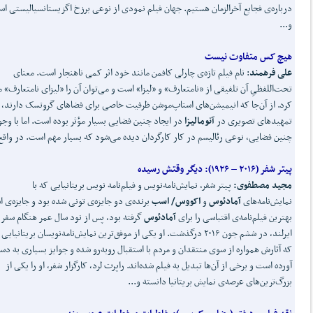
درباره‌ی فجایع آخرالزمان هستیم. جهان فیلم نمودی از نوعی برزخ اگزیستانسیالیستی ا
و...
هیچ کس متفاوت نیست
علی فرهمند
: نام فیلم تازه‌ی چارلی کافمن مانند خود اثر کمی ناهنجار است. معنای
تحت‌اللفظیِ آن تلفیقی از «نامتعارف» و «لیزا» است و می‌توان آن را «لیزای نامتعارف» 
کرد. از آن‌جا که انیمیشن‌های استاپ‌موشن ظرفیت خاصی برای فضاهای گروتسک دارند،
تمهیدهای تصویری در
آنومالیزا
در ایجاد چنین فضایی بسیار مؤثر بوده است. اما با وجو
چنین فضایی، نوعی رئالیسم در کار کارگردان دیده می‌شود که بسیار مهم است. در واقع.
پیتر شفر (۲۰۱۶
–
۱۹۲۶)
:
دیگر وقتش رسیده
مجید مصطفوی:
پیتر شفر، نمایش‌نامه‌نویس و فیلم‌نامه نویس بریتانیایی که با
نمایش‌نامه‌های
آمادئوس
و
اکووس/ اسب
برنده‌ی دو جایزه‌ی تونی شده بود و جایزه‌ی ا
بهترین فیلم‌نامه‌ی اقتباسی را برای
آمادئوس
گرفته بود، پس از نود سال عمر هنگام سفر 
ایرلند، در ششم جون ۲۰۱۶ درگذشت. او یکی از موفق‌ترین نمایش‌نامه‌نویسان بریتانیای
که آثارش همواره از سوی منتقدان و مردم با استقبال روبه‌رو شده و جوایز بسیاری به د
آورده است و برخی از آن‌ها تبدیل به فیلم شده‌اند. راپرت لرد، کارگزار شفر، او را یکی از
بزرگ‌ترین‌های عرصه‌ی نمایش بریتانیا دانسته و...