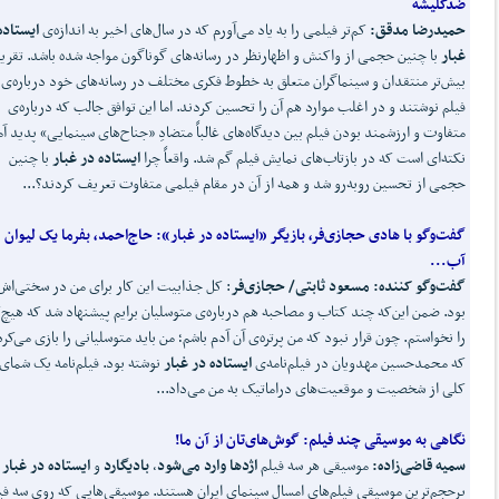
ضدکلیشه
حمیدرضا مدقق
:
کم‌تر فیلمی را به یاد می‌آورم که در سال‌های اخیر به اندازه‌ی
ایستاده
غبار
با چنین حجمی از واکنش و اظهارنظر در رسانه‌های گوناگون مواجه شده باشد. تقریبا
بیش‌تر منتقدان و سینماگران متعلق به خطوط فکری مختلف در رسانه‌های خود درباره‌ی 
فیلم نوشتند و در اغلب موارد هم آن را تحسین کردند. اما این توافق جالب که درباره‌ی
متفاوت و ارزشمند بودن فیلم بین دیدگاه‌های غالباً متضادِ «جناح‌های سینمایی» پدید آ
نکته‌ای است که در بازتاب‌های نمایش فیلم گم شد. واقعاً چرا
ایستاده در غبار
با چنین
حجمی از تحسین روبه‌رو شد و همه از آن در مقام فیلمی متفاوت تعریف کردند؟...
گفت
وگو با هادی حجازی
فر، بازیگر «ایستاده در غبار»:
حاج
احمد، بفرما یک لیوان
آب...
گفت‌و‌گو کننده: مسعود ثابتی/
حجازی
فر
: کل جذابیت این کار برای من در سختی‌اش
بود. ضمن این‌که چند کتاب و مصاحبه هم درباره‌ی متوسلیان برایم پیشنهاد شد که هیچ‌
را نخواستم. چون قرار نبود که من پرتره‌ی آن آدم باشم؛ من باید متوسلیانی را بازی می‌کر
که محمدحسین مهدویان در فیلم‌نامه‌ی
ایستاده در غبار
نوشته بود. فیلم‌نامه یک شمای
کلی از شخصیت و موقعیت‌های دراماتیک به من می‌داد...
نگاهی به موسیقی چند فیلم
:
گوش
های
تان از آن ما!
سمیه قاضی
زاده:
موسیقی هر سه فیلم
اژدها وارد می
شود
،
بادیگارد
و
ایستاده در غبار
پرحجم‌ترین موسیقی‌ فیلم‌های امسال سینمای ایران هستند. موسیقی‌هایی که روی سه فی