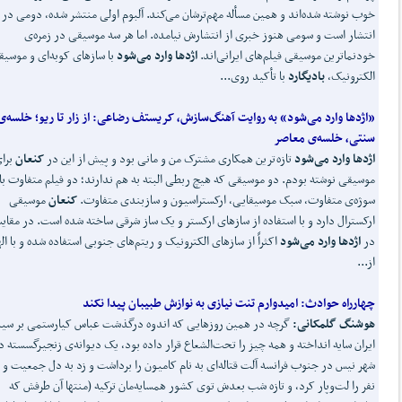
خوب نوشته شده‌اند و همین مسأله مهم‌ترشان می‌کند. آلبوم اولی منتشر شده، دومی در ر
انتشار است و سومی هنوز خبری از انتشارش نیامده. اما هر سه موسیقی در زمره‌ی
خودنماترین موسیقی فیلم‌های ایرانی‌اند.
اژدها وارد می
شود
با سازهای کوبه‌ای و موسی
الکترونیک،
بادیگارد
با تأکید روی...
«اژدها وارد می
شود» به روایت آهنگ
سازش، کریستف رضاعی:
از زار تا ریو؛ خلسه‌ی
سنتی، خلسه‌ی معاصر
اژدها وارد می
شود
تازه ترین همکاری مشترک من و مانی بود و پیش از این در
کنعان
برای
موسیقی نوشته بودم. دو موسیقی که هیچ ربطی البته به هم ندارند؛ دو فیلم متفاوت با
سوژه‌ی متفاوت، سبک موسیقایی، ارکستراسیون و سازبندی متفاوت.
کنعان
موسیقی
ارکسترال دارد و با استفاده از سازهای ارکستر و یک ساز شرقی ساخته شده است. در مقای
در
اژدها وارد می
شود
اکثراً از سازهای الکترونیک و ریتم‌های جنوبی استفاده شده و با اله
از...
چهارراه حوادث:
امیدوارم تنت نیازی به نوازش طبیبان پیدا نکند
هوشنگ گلمکانی:
گرچه در همین روزهایی که اندوه درگذشت عباس کیارستمی بر سی
ایران سایه انداخته و همه چیز را تحت‌الشعاع قرار داده بود، یک دیوانه‌ی زنجیرگسسته د
شهر نیس در جنوب فرانسه آلت قتاله‌ای به نام کامیون را برداشت و زد به دل جمعیت و د
نفر را لت‌وپار کرد، و تازه شب بعدش توی کشور همسایه‌مان ترکیه (منتها آن طرفش که