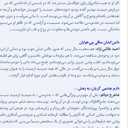
کار او به همت شادروان زاون قوکاسیان منتشر شد که در قسمتی از یادداشتی که من
درباره‌ی جمشید نوشتم گفته بودم: «نوشته‌های جمشید را کم‌وبیش خوانده‌ام و آن‌چه د
نقدهایش یافته‌ام وضوح و آگاهی بر آن‌چه می‌نویسد است، با بیانی سرراست و نثری خو
اما جمشید در نقدنویسی خلاصه نمی‌شود. صمیمیت و آرامشی که در ظاهر او می‌بینیم
ساختگی نیست. پاس داشتن دوستی‌ها و سخاوت، در روح و قلب او جاری‌ست...
دامن
کشان ساقی مِی
خواران
احمد طالبی
نژاد
: هفت‌هشت سال پیش که هنوز حالش خیلی خوب بود و نشانی از این‌
درد در وجودش مشاهده نمی‌شد، با هم مراودات موبایلی داشتیم و گاهی برای هم لطیفه
می‌فرستادیم. اغلب وقتی چیزی برایش می‌فرستادم، پاسخ می‌داد: «این را خودم ساخته‌ام
چهل سال پیش.» و راست می‌گفت. در حالی که همه جمشید ارجمند را به عنوان نویسند
منتقد و مترجم می‌شناسند، دو وجه از ظرفیت‌هایش کم‌تر مورد اشاره قرار گرفته...
دارم چشمی گریان، به رهش...
شاهرخ دولکو
: یکی از مهم‌ترین ویژگی‌هایی که – به‌درستی - به جمشید ارجمند نسبت
می‌دهند جامع‌الاطراف بودن اوست. او در آن واحد، نویسنده، منتقد فیلم، مترجم، ویراست
شاعر و ترانه‌سرا، روزنامه‌نگار، حقوقدان، طنزپرداز و زبان‌شناس بود. در همه‌ی این رشته‌ه
به شهادت تمامی کسانی که آثارش را مطالعه کرده‌اند استادی و چیره‌دستی آشکاری داش
وقتی نقد فیلم‌هایش را می‌خوانی تصویری از یک متخصص سینما می‌بینی که سلیقه‌ی 
والا و درک عمیقی از این هنر دارد....