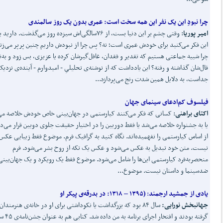
چرا نبودِ این یک نفر این همه سخت است:
عمری بدون یک روز سالمندی
امیر پوریا
: وقتی چشم بر این دنیا بست، از ۷۶سالگی‌اش سیزده روز می‌گذشت. دارید 
این فکر می‌کنید برای خودش عمری است؛ نه؟ پس چرا از نبودش داریم چنین پرپر می‌زن
چرا شبیه جماعتی هستیم که تقدیر و فقدان، غافل‌گیرشان کرده یا عزیزی، بس زود و به‌نا
قال‌شان گذاشته و رفته؟ این یادداشت که از نوشته‌ی تحلیلیِ - امیدوارم - آینده‌ی نزدی
جداست، به دلایل همین شدت رنج می‌پردازد...
فیلسوف کم
ادعای سینمای جهان
اکتای براهنی
: کسانی که فکر می‌کنند کیارستمی در جهان‌بینی خاص خودش خلاصه می
یا به جشنواره خلاصه می‌شد یا فقط دوربین را در اختیار حقیقت جلوی دوبین قرار می‌دا
از اساس کیارستمی را نفهمیده‌اند. نگاه کنید به گرافیک فرم. موضوع فقط زیبایی عکس
نیست. متن خود تبدیل به عکس می‌شود و عکس یک تکه از روح بشر می‌شود. فرم
منحصربه‌فرد کیارستمی این‌ها را شامل می‌شود. موضوع فقط یک رویکرد و یک جهان‌بینی
ضدسینما و داستان نیست. موضوع...
یادی از جمشید ارجمند
:
(۱۳۹۵
–
۱۳۱۸:
در بدرقه‌ی پیکر او
جهانبخش نورایی:
سال ۸۴ بود که بزرگداشت یا نکوداشتی برای او در خانه‌ی هنرمندان
گرفته بودند و افتخار اجرای برنامه به 