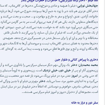
نقد فیلم - دختر (رضا میرکریمی):
خاطرات و خطرات عروس بندر
جهانبخش نورایی:
فیلم با همهمه و شادی و شوخ‌وشنگی دخترها در کافی‌شاپ، که ستار
دختر آقای عزیزی هم باید دیر یا زود به جمع آن‌ها بپیوندد، شروع می شود. آن‌ها درباره‌
خانواده، آزادی، عشق، ازدواج و سفر به خارج و مهاجرت و... صحبت و بحث می‌کنند و
دیدگاه‌های متفاوتی دارند. یکی هم که از همه بی‌پرواتر است سر به سر گارسن می‌گذارد 
حتی سیگاری درمی‌آورد دود بکند که به خواست بقیه نمی‌کشد. این جمع، نمونه‌ی کو
از یک جامعه‌ی بزرگ‌تر است که فیلم از میان آن، ستاره، را برمی‌گزیند تا داستان تلاش
محتاطانه و با ترس و لرز او را برای مستقل شدن در تصمیم‌گیری شرح بدهد. همهمه‌ی
دخترها محدود به فضای بسته‌ی کافی‌شاپ نیست و سروصدای آن‌ها به لانگ‌شات شهر و
پالایشگاه و اروند و لنج و بوق قایق‌ها قطع می‌شود و وسعت پیدا می‌کند. به گونه‌ای که..
دختری با پیراهن کتانی و شلوار جین
محمد محمدیان
:
دختر
یک ویژگی مهم دیگر سینمای میرکریمی را یادآوری می‌کند و آن
زن‌محوری آثار او پس از
خیلی دور، خیلی نزدیک
است. زن‌محوری و نه لزوماً سینمای زنا
که حتی وقتی در
امروز
نقش مرد در فیلم پررنگ می‌شود باز قصه دور شخصیت زن شک
می‌گیرد و به اندازه‌ی حضور مرد، معنا می‌یابد.
دختر
مهم‌ترین فیلم او با چنین ویژگی ا
دختر، عمه‌اش، مادرش، خواهرش و دوستانش که اتفاقاً دختر فیلم‌ساز نیز در میان ایشان
است، مجموعه‌ای از دختران دیروز و امروز فیلم میرکریمی هستند...
سفر دور و دراز به خانه