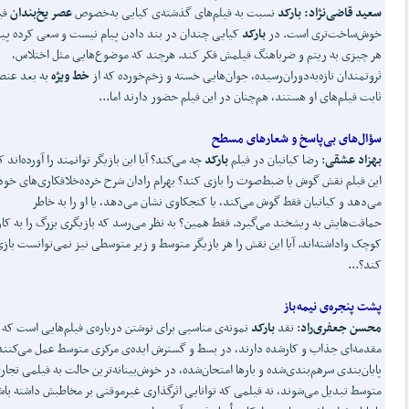
سعید قاضی
نژاد: بارکد
نسبت به فیلم‌های گذشته‌ی کیایی به‌خصوص
عصر یخ
بندان
فی
خوش‌ساخت‌تری است. در
بارکد
کیایی چندان در بند دادن پیام نیست و سعی کرده پی
هر چیزی به ریتم و ضرباهنگ فیلمش فکر کند. هرچند که موضوع‌هایی مثل اختلاس،
ثروتمندان تازه‌به‌دوران‌رسیده، جوان‌هایی خسته و زخم‌خورده که از
خط ویژه
به بعد عنص
ثابت فیلم‌های او هستند، هم‌چنان در این فیلم حضور دارند اما...
سؤال
های بی
پاسخ و شعارهای مسطح
بهزاد عشقی
: رضا کیانیان در فیلم
بارکد
چه می‌کند؟ آیا این بازیگر توانمند را آورده‌اند 
این فیلم نقش گوش یا ضبط‌صوت را بازی کند؟ بهرام رادان شرح خرده‌خلافکاری‌های خود 
می‌دهد و کیانیان فقط گوش می‌کند، یا کنجکاوی نشان می‌دهد، یا او را به خاطر
حماقت‌هایش به ریشخند می‌گیرد. فقط همین؟ به نظر می‌رسد که بازیگری بزرگ را به کا
کوچک واداشته‌اند. آیا این نقش را هر بازیگر متوسط و زیر متوسطی نیز نمی‌توانست باز
کند؟...
پشت پنجره‌ی نیمه
باز
محسن جعفری
راد
: نقد
بارکد
نمونه‌ی مناسبی برای نوشتن درباره‌ی فیلم‌هایی است که
مقدمه‌ای جذاب و کارشده دارند، در بسط و گسترش اید‌ه‌ی مرکزی متوسط عمل می‌کنند 
پایان‌بندی سرهم‌بندی‌شده و بارها امتحان‌شده، در خوش‌بینانه‌ترین حالت به فیلمی تجار
متوسط تبدیل می‌شوند، نه فیلمی که توانایی اثرگذاری غیرموقتی بر مخاطبش داشته باش