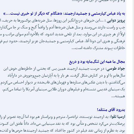
به یاد عباس
کیارستمی و جمشید
ارجمند
:
«هنگام که دیگر از تو خبری نیست...»
پرویز دوایی :
...این خبرهای دریغ‌انگیز این روزها، مثل ضربه‌های بوکسورها به حریف، ا
چپ و راست دارند می‌رسند و مثل همان ضربه‌ها آدم را واقعاً گیج و منگ بر جا می‌گذارن
اولاً از هر چیزی در این موارد، بعد از تلخی شدید اندوه، که بالأخره آدم سوای مراتب و م
فرهنگی و هنری این دوتا آقا، عباس کیارستمی و جمشیدجان عزیز ارجمند، حدود نیم قر
خاطرات پیوند مشترک داشته است...
مجال ما همه این تنگ
مایه بود و دریغ
جواد طوسی
: در حرمت جمشید ارجمند همین بس که بخشی از خاطره‌های خوش این
سال‌هایم با او و در کنارش شکل گرفت. هر بار پا به آپارتمان جمع‌وجورش در دارآباد
می‌گذاشتم، با دیدن عکس‌های ستاره‌ها و قهرمان‌های قاب‌شده بر دیوار احساس می‌کردم 
یک سینمای قدیمی نشسته‌ام و فیلم‌های دوران طلایی سینما‌ی آمریکا را تماشا می‌کنم‌.
همیشه...
بدرود آقای منتقد!
ارسیا تقوا
: ید ارجمند نویسنده، ترانه‌سرا، مترجم و ویراستار هم بود اما آن‌چه تصویر او را
پرصلابت‌تر می‌کرد تشخص و شأنی بود که به نقد سینمایی می‌داد. ذاتاً عاشق این کسوت
بود. به نظرم از زمانی نقد فیلم در کشور جا افتاد که جمشید ارجمندها حرص‌ها و لذت‌