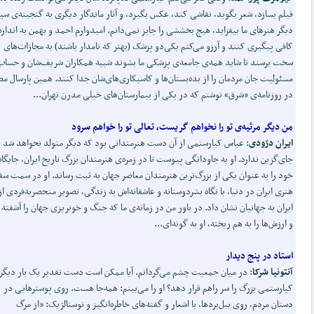
فیلم بسازد، شعر بگوید، نقاشی کند، عکس بگیرد، و آثار ماندگار دیگری به گنجینه‌ی سین
دیگر هنرهای ما بیفزاید، هیچ بخششی را جایز نمی‌دانم. امیدوارم احمد و بهمن به اندازه
کافی پیگیری کنند و آرزو می‌کنم یکی‌دو پزشک (بهتر که نامدار باشند) به مجازات‌های
سخت برسند تا شاید همه‌ی جامعه‌ی پزشکی ما بشوند شبیه همکاران شریف‌شان و حساب
مسئولیت جان مردمان را از بده‌بستان‌ها و کاسبکاری‌های‌شان جدا کنند. همین پارسال م
در روزنامه‌ی «شرق» نوشتم که در یکی از بیمارستان‌های خیلی مدرن تهران...
من دیگر مرثیه‌ی ت
و
را نخواهم گریست، تعالی ت
و
را خواهم سرود
ایران درّودی
: عباس کیارستمی از آن دست هنرمندانی بود که دیگر متولد نخواهد شد و
جای‌گزین ندارد. او به جاودانگی پیوست تا در زمره‌ی هنرمندان بزرگ تاریخ ایران، جایگاه
خود را به عنوان یکی از بزرگ‌ترین هنرمندان معاصر جهان به ثبت رساند. او در سمت سف
هنری ایران در دنیا، با نگاه بشردوستانه و عاشقانه‌اش به زندگی، تصویر منحصربه‌فردی از
ایران به جهانیان نشان داد. در باور من در زمانه‌ی ما که جنگ و خونریزی جهان را آشفته 
و ارزش‌ها را به هم ریخته، او به گونه‌ای...
استاد در پنج دیدار
آنتونیا شرکا
: در میان جمعیت چشم می‌گردانم. آیا ممکن است دست تقدیر یک بار دیگر
کیارستمی بزرگ را سر راهم قرار دهد؟ او را می‌بینم: همه‌جا هست. روی پوسترهایی در
دستان مردم، روی بیل‌بردها، با اشعار و گفته‌های خاطره‌انگیز و نوستالژیک: «از مرگ