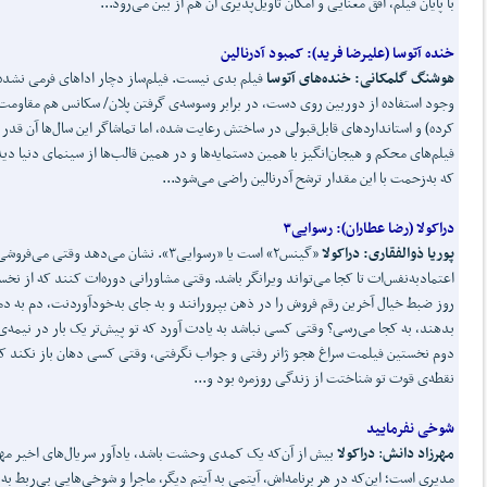
با پایان فیلم، افق معنایی و امکان تأویل‌پذیری آن هم از بین می‌رود...
خنده آتوسا (
علیرضا فرید):
کمبود آدرنالین
هوشنگ گلمکانی: خنده
های آتوسا
فیلم بدی نیست. فیلم‌ساز دچار اداهای فرمی نشده 
وجود استفاده از دوربین روی دست، در برابر وسوسه‌ی گرفتن پلان/ سکانس هم مقاومت
کرده) و استانداردهای قابل‌قبولی در ساختش رعایت شده، اما تماشاگر این سال‌ها آن قدر
فیلم‌های محکم و هیجان‌انگیز با همین دستمایه‌ها و در همین قالب‌ها از سینمای دنیا دی
که به‌زحمت با این مقدار ترشح آدرنالین راضی می‌شود...
دراکولا (
رضا عطاران):
رسوایی۳
پوریا ذوالفقاری: دراکولا
«گینس۲» است یا «رسوایی۳». نشان می‌دهد وقتی می‌فروش
اعتمادبه‌نفس‌ات تا کجا می‌تواند ویرانگر باشد. وقتی مشاورانی دوره‌ات ‌کنند که از نخ
روز ضبط خیال آخرین رقم فروش را در ذهن بپرورانند و به جای به‌خودآوردنت، دم به 
بدهند، به کجا می‌رسی؟ وقتی کسی نباشد به یادت آورد که تو پیش‌تر یک بار در نیمه‌ی
دوم نخستین فیلمت سراغ هجو ژانر رفتی و جواب نگرفتی، وقتی کسی دهان باز نکند ک
نقطه‌ی قوت تو شناختت از زندگی روزمره بود و...
شوخی نفرمایید
مهرزاد دانش
:
دراکولا
بیش از آن‌که یک کمدی وحشت باشد، یادآور سریال‌های اخیر مهر
مدیری است؛ این‌که در هر برنامه‌اش، آیتمی به آیتم دیگر، ماجرا و شوخی‌هایی بی‌ربط به