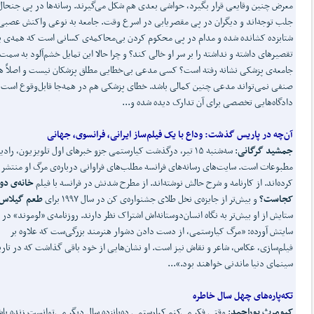
معرض چنین وقایعی قرار بگیرد، حواشی بعدی هم شکل می‌گیرند. رسانه‌ها در پی جنحال
جلب توجه‌اند و دیگران در پی مقصریابی در اسرع وقت. جامعه به نوعی واکنش عصبی
شتابزده کشانده شده و مدام در پی محکوم کردن بی‌محاکمه‌ی‌ کسانی است که همه‌ی ب
تقصیرهای داشته و نداشته را بر سر او خالی کند؟ و چرا حالا این تمایل خشم‌آلود به سمت
جامعه‌ی پزشکی نشانه رفته است؟ کسی مدعی بی‌خطایی مطلق پزشکان نیست و اصلاً ه
صنفی نمی‌تواند مدعی چنین کمالی باشد. خطای پزشکی هم در همه‌جا قابل‌وقوع است 
دادگاه‌هایی تخصصی برای آن تدارک دیده شده و...
آن
چه در پاریس گذشت:
وداع با یک فیلم
ساز ایرانی، فرانسوی، جهانی
جمشید گرگانی
: سه‌شنبه ۱۵ تیر، درگذشت کیارستمی جزو خبرهای اول تلویزیون، رادی
مطبوعات است. سایت‌های رسانه‌های فرانسه مطلب‌های فراوانی درباره‌ی مرگ او منتشر
کرده‌اند. از کارنامه و شرح حالش نوشته‌اند. از مطرح شدنش در فرانسه با فیلم
خانه‌ی د
کجاست؟
و بیش‌تر از جایزه‌ی نخل طلای جشنواره‌ی کن در سال ۱۹۹۷ برای
طعم گیلاس
ستایش از او بیش‌تر به نگاه انسان‌دوستانه‌اش اشتراک نظر دارند. روزنامه‌ی «لوموند» در
سایتش آورده: «مرگ کیارستمی، از دست دادن دشوار هنرمند بزرگی‌ست که علاوه بر
فیلم‌سازی، عکاس، شاعر و نقاش نیز است. او نشان‌هایی از خود باقی گذاشت که در تاری
سینمای دنیا ماندنی خواهند بود.»...
تکه
پاره
های چهل سال خاطره
کیومرث پوراحمد
: وقتی فکر می‌کنم کیارستمی ده‌پانزده سال دیگر می‌توانست زنده با