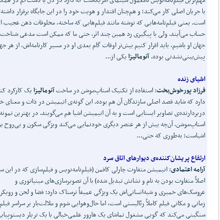
با جریان اصلی کار می‌کند؛ و هم‌چنان اقتدار و هویت خود را در این جایگاه برقرار داشته
است. یعنی فیلم‌نامه‌هایی که نوشته مانند فیلم‌هایی که ساخته، مخلوقات ذهن عجیب او
حساب می‌آیند. ولی با پیگیری رد همین چند اثر، حتی ما که ممکن است مدعی شناخت
جهان او باشیم، باید اقرار کنیم بیش‌تر اوقات گام بعدی او در مسیر کارنامه‌اش، از هر ج
پیش‌بینی‌نشدنی بوده.
آنومالیزا
یکی از...
اشیای زنده
فرزاد پورخوش
بخت
: استفاده از تکنیک استاپ‌موشن در ساخت
آنومالیزا
یک کارکرد کن
دارد که شاید قصد اصلی سازندگان آن هم بوده. این گونه‌ی انیمیشن در ذات و معنای خ
دربردارنده‌ی تصاویر ایستایی‌ است و به آن انیمیشن اشیا هم می‌گویند. در بهترین نمونه
استاپ‌موشن، آن‌چه بیش از هر عنصر دیگری خودنمایی می‌کند ویژگی سکون و بی‌روح ب
اشیاست؛ به‌طوری‌ که حتی...
ارتفاع پریشان
کننده‌ی دیوارهای اتاق سرد
آرامه اعتمادی
: انیمیشن متفاوت چارلی کافمن (فیلم‌نامه‌نویس و فیلم‌سازی که در این سا
اصلاً متفاوت بودن به نام و نشانش تبدیل شده) با آن تصویرسازی‌های مینیاتوری و
عروسک‌های خمیری و شبه‌انسانی‌اش یک ویژگی عمیقاً ترسناک دارد: فضا و لحن و رویکر
زمانی و مکانی فیلم کاملاً رئالیستی است، اما حال‌وهوایی شوم و ملالت‌بار بر سراسر فیلم
سنگینی می‌کند که گویی مشغول تماشای یک هارور علمی‌خیالی یا یک تریلر دیستوپیای