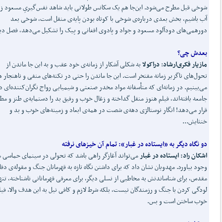
شوخی قبل مطرح می‌شود. این‌جا هم یک سکانس طولانی باید شاهد نفس‌گیریِ مسعود ز
آب باشیم، بخش بعدی درباره‌ی شوخی با کوتاه بودن پایه‌ی منقل است، شوخی بعد
دورهمی‌های دودآلود مسعود و جواد و پادوی افغانی و پیک را تشکیل می‌دهد، فصل دیگ
بعدش چی؟
مازیار فکری
ارشاد
:
دراکولا
به شکلی آشکار از زمانه‌ی خود عقب و به این جا ماندن از
تحول‌های ناگزیر زمانه مفتخر است. این جا ماندن را حتی در نکته‌های منفی و ناهنجار 
می‌بینیم. در زمانه‌ای که متأسفانه مواد مخدر صنعتی و شیمیایی رواج نگران‌کننده‌ای د
جامعه یافته‌اند‌، فیلم هنوز منقل گداخته و زغال خوب و رفیق بد را دستمایه‌ی طنز و مطا
قرار می‌دهد! انگار نوستالژی دهه‌ی شصت در همه‌ی ابعاد و زمینه‌های خوب و بد و
خنثایش...
دو نگاه دیگر به
«ایستاده در غبار»
:
تمام آن خیزهای نرفته
اشکان راد:
ایستاده در غبار
می‌تواند آغازگر راهی باشد که تحولی در سینمای حماسی ما
وجود بیاورد. مهدویان نشان داد که برای داشتن نگاه تازه به قهرمانان جنگ و مقوله‌ی دفا
مقدس، برای شناساندنش به مخاطبی از نسلی دیگر، برای معرفی قهرمانانی ناشناخته، تنها
لودگی کردن با جنگ و رزمندگان نیست، بلکه شرط لازم و کافی نیل به این هدف والا، فیل
خوب ساختن است و بس.