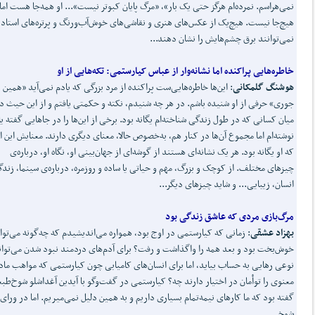
نمی‌هراسم. نمرده‌ام هرگز حتی یک بار»، «مرگ پایان کبوتر نیست»... او همه‌جا هست اما
هیچ‌جا نیست. هیچ‌یک از عکس‌های هنری و نقاشی‌های خوش‌آب‌ورنگ و پرتره‌های استاد
نمی‌توانند برق چشم‌هایش را نشان دهند...
خاطره
هایی پراکنده اما نشانه
وار از عباس کیارستمی
:
تکه
هایی از او
هوشنگ گلمکانی
: این‌ها خاطره‌هایی‌ست پراکنده از مرد بزرگی که یادم نمی‌آید «همین
جوری» حرفی از او شنیده باشم. در هر چه شنیدم، نکته و حکمتی یافتم و از این حیث د
میان کسانی که در طول زندگی شناخته‌ام یگانه بود. برخی از این‌ها را در جاهایی گفته یا
نوشته‌ام اما مجموع آن‌ها در کنار هم، به‌خصوص حالا، معنای دیگری دارند. معنایش این
که او یگانه بود. هر یک نشانه‌ای هستند از گوشه‌ای از جهان‌بینی او، نگاه او، درباره‌ی
چیزهای مختلف. از کوچک و بزرگ، مهم و حیاتی یا ساده و روزمره، درباره‌ی سینما، زند
انسان، زیبایی... و شاید چیزهای دیگر...
مرگ
بازی مردی که عاشق زندگی بود
بهزاد عشقی
: زمانی که کیارستمی در اوج بود، همواره می‌اندیشیدم که چه‌گونه می‌توا
خوش‌بخت بود و بعد همه را واگذاشت و رفت؟ برای آدم‌های دردمند نبود شدن می‌توان
نوعی رهایی به حساب بیاید، اما برای انسان‌های کامیابی چون کیارستمی که مواهب ماد
معنوی را توأمان در اختیار دارند چه؟ کیارستمی در گفت‌وگو با آیدین آغداشلو شوخ‌طبع
گفته بود که ما کارهای نیمه‌تمام بسیاری داریم و به همین دلیل نمی‌میریم. اما در ورای 
شوخی...