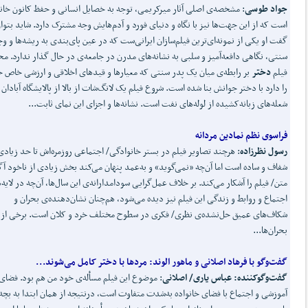
جواد طوسی
: مشخصه‌ی اصلی آثار میرکریمی، توجه به خصایل انسانی و حفظ کانون خانو
است که از این جهت‌ها نیز با نگاه و دنیای فورد و آدم‌هایش وجه مشترک دارد. شاید بتوا
گفت او یکی از نمونه‌ای‌ترین فیلم‌ساز‌ان ایرانی‌ست که در عین پای‌بندی به ریشه‌ها و و
سنتی، نگاهی دافعه‌آمیز و سلبی به نشانه‌های مدرن در جامعه‌ی در حال گذار ندارد. مح
فیلم
دختر
بر رابطه‌ی میان یک پدر سنتی که معیارها و قیدهای اخلاقی و ارزشی خاص 
را دارد با دختر جوانش بنا شده است. شروع فیلم یک لانگ‌شات از بالا از پالایشگاه آبادان 
شعله‌های زبانه‌کشیده از لوله‌های نفت است. نشانه‌ها و اجزای این نمای ثابت...
فراسوی نظم نمادین مردانه
رسول نظرزاده
: هرچند تصاویر فیلم در بستر خانوادگی/ اجتماعی روزمره‌اش تا حد زیادی
شفاف و ساده است اما آن‌چه «نمی‌گوید» و به‌عمد پنهان می‌کند بخش زیادی از ناخود آگ
متن/ فیلم را آشکار می‌کند. بر خلاف عمل‌گرایی سودامدارانه‌ی این سال‌ها، آن‌چه در لایه‌
اجتماع و روابط و زندگی این فیلم نیز دیده می‌شود، هم‌چنان نشان‌دهنده‌ی بحران و
شکاف‌های عمیق حل‌نشده‌ی نظری/ فکری در سطوح مختلف خرد و کلان است. برخی از 
بحران‌ها...
گفت
وگو با فرهاد اصلانی و ماهور الوند:
مردها با دختر کامل می
شوند...
گفت‌و‌گوکننده: عباس یاری/ اصلانی
: موضوع این فیلم مسأله‌ی خود من هم بود. فضای
آموزشی و اجتماع با فضای خانواده به‌شدت متفاوت است، درنتیجه از همان ابتدا به بچه‌