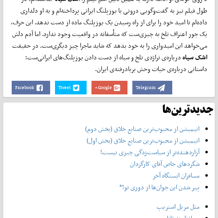
طول فیلم نیز به گفت‌وگویی درونی با یوزپلنگ ایرانی پرداخته‌ام و به او دلداری
داده‌ام تا امید خود را برای از راه رسیدن یک یوزپلنگ ماده از دست ندهد. این حرف،
یک جور اعتراف تلخ به چیزی‌ست که متأسفانه در واقعیت وجود ندارد. اما آدم دلش
می‌خواهد این امیدواری را به خود بدهد که شاید ماجرا چیز دیگری‌ست. در حقیقت
اشک سیاه
درباره‌ی تراژدی تلخ و سیاه از دست دادن یوزپلنگ‌های ایرانی‌ست؛
داستانی درباره‌ی حیات وحش بربادرفته‌ی ایران.
Facebook
Tweet
Google+
Telegram
جدیدترین‌ها
انیمیشن از محبوب‌ترین صنایع خلاق (بخش دوم)
انیمیشن از محبوب‌ترین صنایع خلاق (بخش اول)
آزاردهنده‌تر از سیاست‌زدگی چیزی نیست!
شگردهای خاص آقای کارگردان
مسافران ایستگاه آخر
پیر شدن این جوان‌ها از دوری تو!*
مثل مریل استریپ