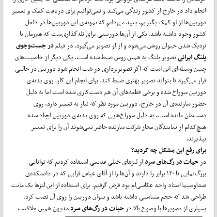
انجام داد در خارج از کشور زندگی می‌کند و نمی‌توانیم برای دریافت کمک و تعمیر
دوربین‌ها از او کمک بگیریم. بعید می‌دانم که نمونه‌ی این دوربین‌ها در داخل
کشور وجود داشته باشد. یکی از آن‌ها دوربینی برای تله‌‌گذاری‌‌ست که هم‌زمان با
نزدیک شدن حیوان روشن می‌شود و از او تصویر می‌گیرد. در فیلم
در جست
وجوی
پلنگ ایرانی
تصویر پلنگ به همین روش ضبط شده است. یکی دیگر از خاصیت‌های
چنین وسیله‌ای این است که اگر تصویربرداری در شب انجام شود دوربین در حالتی
قرار می‌گیرد تا بتواند تصویر بهتری ضبط کند. برای انجام این کار، روی بدنه‌ی
دوربین سوراخ شده و برخی قطعه‌های آن هم دست‌کاری شده است اما به دلیل
حضور سازنده‌ی آن در خارج، دوربین مورد نظر که نیاز به تعمیر دارد، روی
دست‌مان مانده است. به دلیل سوراخ‌هایی که روی بدنه‌ی دوربین ایجاد شده
هیچ‌کدام از نمایندگان مجاز شرکت سازنده حاضر نمی‌شوند آن را برای تعمیر
بپذیرند.
برای رفع این مشکل چه کردید؟
در
حیات در رگ
های سرد
از لنزهای خیلی قدیمی استفاده کردیم که توانایی
بزرگ‌نمایی تا ۱۲۰ برابر را دارند و آن‌ها را از آقای عباس قرابی که در دانشکده‌ی
صداوسیما استاد واحد عکاسی‌ام بود قرض گرفتم. برای استفاده از این لنزها یک مانت
طراحی شد که حجم متناسبی داشته باشد و بتوان دوربین را روی آن نصب کرد.
بسیاری از تصویرها با وضوح بالا در
حیات در رگ
های
سرد
مدیون همین خلاقیت