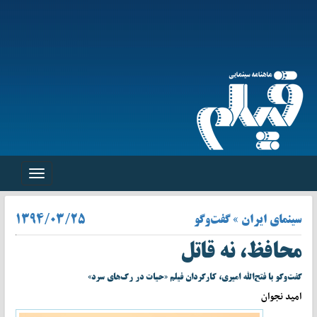
Toggle
navigation
سینمای ایران » گفت‌وگو
۱۳۹۴/۰۳/۲۵
محافظ، نه قاتل
گفت‌وگو با فتح‌الله امیری، کارگردان فیلم «حیات در رگ‌های سرد»
امید نجوان