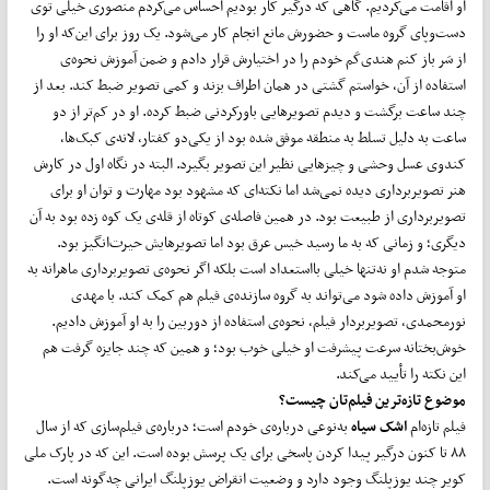
او اقامت می‌کردیم. گاهی که درگیر کار بودیم احساس می‌کردم منصوری خیلی توی
دست‌وپای گروه ماست و حضورش مانع انجام کار می‌شود. یک روز برای این‌که او را
از سَر باز کنم هندی‌کَم خودم را در اختیارش قرار دادم و ضمن آموزش نحوه‌ی
استفاده از آن، خواستم گشتی در همان اطراف بزند و کمی تصویر ضبط کند. بعد از
چند ساعت برگشت و دیدم تصویرهایی باورکردنی ضبط کرده. او در کم‌تر از دو
ساعت به دلیل تسلط به منطقه موفق شده بود از یکی‌دو کفتار، لانه‌ی کبک‌ها،
کندوی عسل وحشی و چیزهایی نظیر این تصویر بگیرد. البته در نگاه اول در کارش
هنر تصویربرداری دیده نمی‌شد اما نکته‌ای که مشهود بود مهارت و توان او برای
تصویربرداری از طبیعت بود. در همین فاصله‌ی کوتاه از قله‌ی یک کوه زده بود به آن
دیگری؛ و زمانی که به ما رسید خیس عرق بود اما تصویرهایش حیرت‌انگیز بود.
متوجه شدم او نه‌تنها خیلی بااستعداد است بلکه اگر نحوه‌ی تصویربرداری ماهرانه به
او آموزش داده شود می‌تواند به گروه سازنده‌ی فیلم هم کمک کند. با مهدی
نورمحمدی، تصویربردار فیلم، نحوه‌ی استفاده از دوربین را به او آموزش دادیم.
خوش‌بختانه سرعت پیشرفت او خیلی خوب بود؛ و همین که چند جایزه گرفت هم
این نکته را تأیید می‌کند.
موضوع تازه‌ترین فیلم‌تان چیست؟
فیلم تازه‌ام
اشک سیاه
به‌نوعی درباره‌ی خودم است؛ درباره‌ی فیلم‌سازی که از سال
۸۸ تا کنون درگیر پیدا کردن پاسخی برای یک پرسش بوده است. این که در پارک ملی
کویر چند یوزپلنگ وجود دارد و وضعیت انقراض یوزپلنگ ایرانی چه‌گونه است.