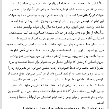
مثلاً فیلمی با مشخصات مستند
خزندگان
(از تولیدات بی‌بی‌سیِ جهانی) است با
بودجه‌ی تقریبی پنجاه میلیارد تومان ساخته شده؛ و این تقریباً هزار برابرِ بودجه‌ی
حیات در رگ
های سرد
است. در نهایت معتقدم با وجود بودجه‌ی محدود
حیات...
این فیلم در عرصه‌ی جهانی و از نظر کیفیت و موضوع انتخابی، قابل‌توجه است.
ساخت این فیلم خیلی انرژی برده و حدود سه سال زمان صرف تولیدش شده اما
متأسفانه از نظر بودجه‌ی تولید در حد یک مستند اجتماعی‌ست. البته مستندهای
اجتماعی، آثار بسیار ارزشمندی هستند اما نحوه‌ی تولید این گونه فیلم‌ها با
مستندهای حیات وحش هم‌خوانی ندارد. ساخت یک مستند اجتماعی شاید به حدود
سی روز تصویربرداری نیاز داشته باشد اما برای مستند حیات وحش گاهی نیاز به
حدود پانصد روز تصویربرداری‌ست؛ آن هم با چند نوع دوربین، انواع تجهیزات و
نیروی انسانی کارآمدی که توانایی تحمل شرایط دشوار برای ضبط صحنه‌های مورد
نظر را داشته باشد. برای ضبط تصویرهای چنین فیلمی نمی‌توان هر تصویربرداری را
به بیابان برد و چند هفته به او فقط کنسرو داد. از هر کسی نمی‌توان توقع داشت از
کوه‌های مختلف بالا برود یا روزها به انتظار بنشیند که آیا بتوان تصویر خاصی را
ضبط کرد یا نه. به همین دلیل این نوع فیلم‌ها را فقط کسانی می‌سازند که عاشق
چنین کارهایی هستند. سال گذشته عضو هیأت انتخاب جشنواره‌ی ملی دانشجویان
بودم و متوجه شدم از میان بیش از صد فیلم فقط یکی در ارتباط با محیط زیست
است.
در فیلم
های تازه
تان هم دوباره به مقوله‌ی حیات وحش پرداخته
اید؟