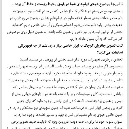
تا این
جا موضوع همه‌ی فیلم
های شما درباره‌ی محیط زیست و حفظ آن بوده...
راستش ترجیح می‌دهم در هنگام کار، از فیلمی که می‌سازم لذت ببرم؛ و چون به
طبیعت و حیات وحش بسیار علاقه دارم در فیلم‌هایم به این موضوع می‌پردازم. در
حقیقت وقتی وارد طبیعت می‌شوم احساس سبکی و آرامش خاصی دارم که شاید
بخشی از توفیق فیلم‌هایم نیز ناشی از همین نکته باشد. به همین دلیل روی موضوعی
کار می‌کنم که به آن بسیار علاقه دارم.
ثبت تصویر جانوران کوچک به ابزار خاصی نیاز دارد. شما از چه تجهیزاتی
استفاده می
کنید؟
تحقیق درباره‌ی تجهیزات مورد نیاز فیلم بخشی از پژوهش هر مستند است؛
به‌خصوص اگر فیلم در زمینه‌ی حیات وحش باشد. البته در این زمینه تجهیزات مدرن
و بسیار خوبی در دنیا وجود دارد اما متأسفانه خرید آن‌ها با بودجه‌ی مستندهای ما
تناسبی ندارد. در کشور ما برای ساخت یک فیلم با موضوع حیات وحش بودجه‌ای در
حدود صد میلیون تومان در نظر گرفته می‌شود اما قیمت دوربین‌های خاصی که
توانایی ثبت خزندگان و موجودات ریز را داشته باشند در بازارهای جهانی بیش از
نیمی از همین بودجه است. البته گاهی این توانایی وجود دارد که برای چنین
کارهایی بعضی ابزار فنی خاص ساخته شود اما چنین تمهیدی نیز مشکلاتی دارد. در
چنین حالتی چیزی به نام پشتیبانی فنی یا تهیه و تعمیر قطعه‌ها وجود ندارد. به
عنوان نمونه خود ما برای ساخت دوسه دوربین‌ ویژه که قابلیت ضبط تصویر برخی
خزندگان را داشته باشد هزینه‌ی فراوانی پرداخت کردیم اما شخصی که چنین کاری را