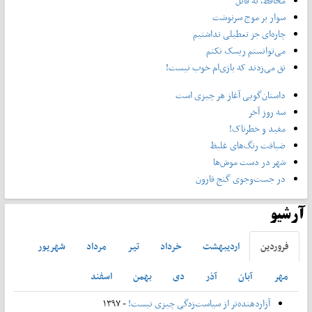
محافظ، نه قاتل
سوار بر موج سرنوشت
چاره‌ای جز تعطیلی نداشتیم
می‌توانستم ریسک نکنم
نق می‌زدند که بازی‌ام خوب نیست!
داستان‌گویی آغاز هر چیزی است
سه روز آخر
مفید و خطرناک!
ضیافت رنگ‌های غلیظ
شهر در دست موش‌ها
در جست‌وجوی گنج قارون
آرشیو
فروردين
ارديبهشت
خرداد
تير
مرداد
شهريور
مهر
آبان
آذر
دی
بهمن
اسفند
آزاردهنده‌تر از سیاست‌زدگی چیزی نیست!
- ۱۳۹۷