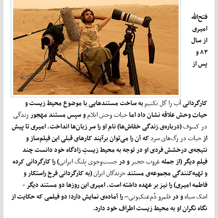
فتح
الله
امیری
از سال
۸۳ و
پس از
کارگردانی
آب را گل نکنیم
به ساخت مستندهایی با موضوع محیط زیست و
حیات وحش علاقه نشان داد اما
حیات وحش ایلام
و سپس مستند مهجور
زندگی
در کسوف
(درباره‌ی زندگی خفاش
ها) نام او را سر زبان
ها انداخت. امیری تا پیش
از
حیات در رگ‌های سرد
که آن را می
توان برآیند کارهای قبلی این فیلم
ساز و
نتیجه‌ی درخشش فردی او در توجه به محیط زیستِ زادگاه خود دانست چند
فیلم دیگر (از جمله
غروب خجیر
و در
جست‌وجوی پلنگ ایرانی
) را کارگردانی کرده
و تهیه‌کنندگی مجموعه‌ی مستند
خزندگان ایران
(به کارگردانی فرخ راستکار و
فاطمه امیری) را نیز بر عهده داشته است. امیری این
روزها دو مستند دیگر -
اشک سیاه
و در
قلمرو دُم‌عنکبوتی
–
را آماده‌ی نمایش دارد؛ دو فیلمی که حکایت از
نگاه نگران او به محیط زیست اطراف خود دارد.