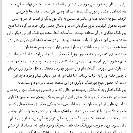
برای این کار از حدود سی دوربین به عنوان تَله استفاده شد که در نهایت طی چند
ماه تعدادی عکس از یوزپلنگ ضبط شد. اما وقتی کارشناسان عکس‌ها را بررسی
کردند متوجه شدند همه‌ی عکس‌ها متعلق به یک یوزپلنگِ نر ا‌ست که در وسعتی
حدود ده‌هزار کیلومتر مربع سرگردان است و دنبال جفتی برای خود می‌گردد اما هیچ
یوزپلنگ دیگری در آن منطقه نیست. متأسفانه فقط پنجاه یوزپلنگ ایرانی دیگر باقی
مانده و نسل این حیوانِ کمیاب به‌شدت رو به نابودی‌ست. ظاهراً این حیوان حتی در
آسیا هم بیش از سایر حیوانات در خطر انقراض قرار دارد. خودم به عنوان
مستندسازی که می‌خواهد حضور یوزپلنگ دیگری را در این پارک به اثبات برساند در
فیلم حضور دارم. این فیلم نشان می‌دهد که من در طول حدود پنج سال در همه جای
این پارک ملی دوربین گذاشته‌ام و از حضور بهترین محققان داخل کشور بهره برده‌ام
تا چنین نکته‌ای را به اثبات برسانم. اما نکته‌ای که در انتهای فیلم وجود دارد این
است که حضور هیچ یوزپلنگ دیگری در این منطقه ثبت نمی‌شود و متأسفانه
یوزپلنگ اصلی به نُه سالگی رسیده؛ در حالی‌ که عمر طبیعی یوزپلنگ تنها یازده سال
است. در حقیقت اگر یوزپلنگِ محور این فیلم بمیرد یک پهنه‌ی سه میلیون هکتاری
از ایران، عاری از این حیوان زیبا و جذاب می‌شود و یکی دیگر از زیستگاه‌های کشور
ما یوزپلنگ خود را از دست می‌دهد. در
اشک سیاه
تمام تلاش خود را به کار برده‌ام
تا این حقیقت که فقط یک یوزپلنگ در پارک ملی کویر زندگی می‌کند از زبان فیلم
بیان نشود. روی صورت یوزپلنگ یک خط سیاه‌رنگ وجود دارد که امتداد آن از چشم
تا روی گونه‌ی او ادامه دارد. به همین دلیل اسم فیلم را
اشک سیاه
گذاشته‌ام. در