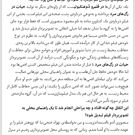
بله. یکی از آن‌ها
در قلمرو دُم
عنکبوتی
ست که از زاویه‌ای دیگر به تولید
حیات در
رگ
های سرد
پرداخته و به‌نوعی درباره‌ی پشت صحنه‌ی این فیلم است. بخشی از این
فیلم درباره‌ی یک کشاورز ساده به نام محمود منصوری است که فقط قرار بود جای
افعی‌ها را به گروه ما نشان بدهد اما خیلی اتفاقی به تصویربردار فیلم تبدیل شد و
حتی در جشن خانه‌ی سینما هم جایزه‌ی تصویربرداری را گرفت. به نظرم در نوع
خودش فیلم جذابی‌ از کار درآمده است. همان طور که می‌دانید بالاترین رده‌ی
حفاظت محیط زیست در دنیا تشویق و آموزش افراد و جوامع محلی برای حفاظت از
زیستگاه‌های منطقه‌ی زندگی خود و چگونگی کسب درآمد از آن است. تصویربردار
حیات در رگ
های سرد
تا قبل از ساخته شدن این فیلم متخصص کشتن افعی‌ها بود
اما حالا خودش حافظ جان آن‌هاست و به عنوان راهنمای محلی تورهایی فعالیت
می‌کند که برای تماشای افعی‌ها به این منطقه سفر می‌کنند. به طور حتم او دیگر
هیچ‌وقت نمی‌تواند تصور کند که افعی دیگری را بکشد؛ و این یعنی حفاظت کامل از
محیط زیست. به هر حال این هم یک مدل فیلم‌سازی‌ست که در آن، گروه سازنده‌ی
فیلم بر سوژه تأثیر می‌گذارند.
این اتفاق چه
گونه افتاد و چه مراحلی انجام شد تا یک راهنمای محلی به
تصویربردار فیلم تبدیل شود؟
منصوری آدم بااستعدادی‌ست و من به‌واسطه‌ی بهزاد فتحی‌نیا که پژوهش‌ فیلم را بر
عهده داشت با او آشنا شدم. زمانی که به روستای محل تصویربرداری رفتیم در منزل