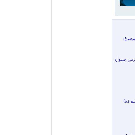
/ پرونده یک موضوع:
 چهل‌ و‌ چهارمین جشنواره