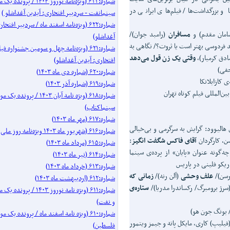
شماره:۶۲۳ (ویژه‌نامه نوروز ۱۴۰۴ / 
و بزرگداشت‌ها/ فیلم‌های ایرانی در
سینمانفت - سردبیر افتخاری: آیدین آغداشلو )
شماره:۶۲۲ (ویژه‌نامه اسفند ماه / سردبیر افتخ
مان مقدم) و
مسافران
(رامبد جوان)/
آغداشلو)
د فردوسی بهتر است یا ثروت؟/ نگاهی به
شماره:۶۲۱ (ویژه‌نامه چهل‌ و‌ سومین جشنواره
دق کرمیار)،
وقتی یک زن قول می‌دهد
افتخاری: آیدین آغداشلو)
فی)
شماره:۶۲۰ (شماره دی ماه ۱۴۰۳)
ی کازابلانکا
شماره:۶۱۹ (شماره آذر ۱۴۰۳)
المللی فیلم کوتاه تهران
شماره:۶۱۸ (ویژه نامه آبان ۱۴۰۳ / پرو
سینماکتاب)
شماره:۶۱۷ (مهر ماه ۱۴۰۳)
هالیوود: گرایش به سرگرمی و بی‌خیالی
شماره:۶۱۶ (شهریور ماه ۱۴۰۳ ویژه‌نامه روز ملی سینما)
ن، کارگردان
آقای فاکس شگفت انگیز
:
شماره:۶۱۵ (مرداد ماه ۱۴۰۳)
ه‌گونه عنوان «پایان» از پرده‌ی سینما
شماره:۶۱۴ (تیر ماه ۱۴۰۳)
ریکو فلینی در پاریس
شماره:۶۱۳ (خرداد ماه ۱۴۰۳)
سن)/
علف وحشی
(آلن رنه)/
زمانی که
شماره:۶۱۲ (اردیبهشت ماه ۱۴۰۳)
سرژ برومبرگ/ رکساندرا مدریا)/
ستاره‌ی
شماره:۶۱۱ (ویژه نامه نوروز ۰۳
و نفت)
 بونگ جون هو)
شماره:۶۱۰ (ویژه نامه اسفند ماه / پرونده 
فیلیپ) کاری، مایکل پاته و جیمز ویتمور
فلسطین)