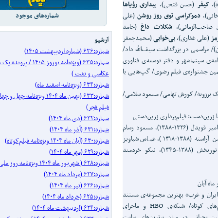
ه)،
کیفر
(حسن فتحی)، ب
یداری
رؤیاها
خانی)،
دموکراسی توی روز روشن
(علی
شماره‌های موجود
 صاحب‌الزمانی)،
شکلات داغ
(حامد
مز
(علی غفاری)،
بی‌خوابی
(محمدجعفر
آرشیو
)/ مراسمی در بزرگداشت سیف‌الله داد/
شماره:۶۳۶ (شماره اردیبهشت ۱۴۰۵)
مه‌ی سینماشهر و دفتر توسعه‌ی فناوری
شماره:۶۳۵ (ویژه‌نامه نوروز ۱۴۰۵ 
ین جشنواره‌ی فیلم رضوی/ گپ‌هایی با
عکاسی و نفت )
شماره:۶۳۴ (ویژه‌نامه اسفند ماه)
ابک برزویه/ کورش تهامی/ مسعود سلامی/
شماره:۶۳۳ (بهمن ماه ۱۴۰۴ ویژه‌نامه
فیلم فجر)
زرین‌دست: فیلم‌برداری زرین‌دستی
شماره:۶۳۲ (دی ماه ۱۴۰۴)
نوشته‌هایی به مناسبت درگذشت امیر قویدل (۱۳۲۶-۱۳۸۸)، مسعود رسام
شماره:۶۳۱ (آذر ماه ۱۴۰۴)
(۱۳۸۸-۱۳۳۶)، همایون ارجمند (۱۳۸۸-۱۳۱۱)، محسن آراسته (۱۳۸۸-۱۳۱۸)، عباس شباویز
شماره:۶۳۰ (آبان ماه ۱۴۰۴ ویژه‌نامه فیلم‌کوتاه)
(۱۳۸۸-۱۳۰۸)، جمشید لایق (۱۳۸۸-۱۳۱۰)، مهدی نوربخش (۱۳۸۸-۱۳۴۵)، نیکو خردمند
شماره:۶۲۹ (مهر ماه ۱۴۰۴)
شماره:۶۲۸ ( شهریور ماه ۱۴۰۴ ویژه‌نامه روز ملی سینما)
شماره:۶۲۷ (مرداد ماه ۱۴۰۴)
ماه آبان
شماره:۶۲۶ (تیر ماه ۱۴۰۴)
«ایران و غرب» بهترین مجموعه‌ی مستند
شماره:۶۲۵ (خرداد ماه ۱۴۰۴)
جوایز گریرسن/ حمایت مالی از جشنواره‌ی فیلم‌های کوتاه/ شبکه‌ی HBO و ماجرای
شماره:۶۲۴ (اردیبهشت ماه ۱۴۰۴)
ین بحرانی در میان برترین‌های سایت