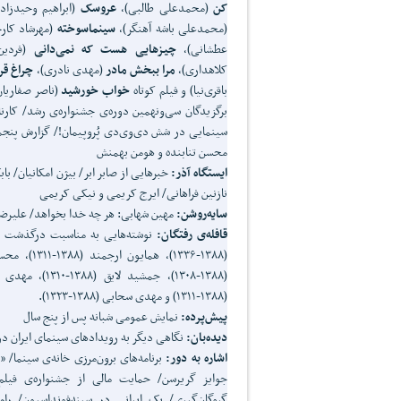
کن
(محمدعلی طالبی)،
عروسک
(ابراهیم وحیدزاد
(محمدعلی باشه آهنگر)،
سینماسوخته
(مهرشاد کار
عطشانی)،
چیزهایی هست که
نمی‌دانی
(فردین
کلاهداری)،
مرا ببخش مادر
(مهدی نادری)،
چراغ قر
باقری‌نیا) و فیلم کوتاه
خواب خورشید
(ناصر صفاریان
برگزیدگان سی‌ونهمین دوره‌ی جشنواره‌ی رشد/ کارنا
سینمایی در شش دی‌وی‌دی پُروپیمان!/ گزارش پنجم
محسن تنابنده و هومن بهمنش
ایستگاه آذر:
خبرهایی از صابر ابر/ بیژن امکانیان/ ب
نازنین فراهانی/ ایرج کریمی و نیکی کریمی
سایه‌روشن:
مهین شهابی: هر چه خدا بخواهد/ علیرضا 
قافله‌ی رفتگان:
(۱۳۸۸-۱۳۱۱) و مهدی سحابی (۱۳۸۸-۱۳۲۳).
پیش‌پرده:
نمایش عمومی شبانه پس از پنج سال
دیده‌بان:
نگاهی دیگر به رویدادهای سینمای ایران در 
اشاره به دور:
برنامه‌های برون‌مرزی خانه‌ی سینما/ 
گروگان‌گیری/ یک ایرانی در سینه‌فونداسیون/ رام