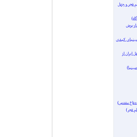
فیلم فجر و چهل
مساز: داریوش
یک موضوع: سینمای کمدی
ای مستقل ایران از