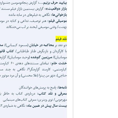
بیایید حرف بزنیم...:
گزارش پنجاه‌وسومین جشنواره‌
بازار «واقعیت»:
گزارش بیستمین بازار فیلم مستند ل
بازخوانی‌ها:
نگاهی به فیلم‌های در سایه مانده
موسیقی فیلم:
هنر توصیف، تداعی و کنایه در موسیق
بهشت/ وقتی موسیقی لبخند بر لب می‌خشکاند
نقد فیلم
دو نقد بر
محاکمه در خیابان
(مسعود کیمیایی)/
سه 
با کارگردان و بازیگرش طناز طباطبایی/
کتاب قانو
موساییان)/
سرزمین گم‌شده
(وحید موساییان)/ گزارش
خشت خام:
تماشای مستند
کیارستمی، کارمند گزارشگر؟/ نگاهی به چند م
حناچی)، شهر من پیتزا (علا محسنی) و آن مرد موتور د
نامه‌ها:
پاسخ‌ به پرسش‌های خوانندگان
معرفی و نقد کتاب:
درباره‌ی کتاب به خاطر یک
مهرجویی/ توی ویترین: معرفی کتاب‌های سینمایی
بیست سال پیش در همین ماه:
نگاهی به شماره‌ی ۸۳ (آذر ۱۳۶۸) ماهنامه‌ی «فیلم»