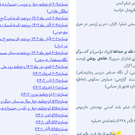
ی فیلم لندن
شماره:۶۰۹ (ویژه‌نامه چهل و دومین جشنواره 
اروشل، فرانسه
سالگی فارابی)
شماره:۶۰۸ (دی ماه ۱۴۰۲ پرونده یک فیلم: گیج‌گاه)
ی فیلم/ کازان، دین و رُزنمن در شرق
شماره:۶۰۷ (آذر ماه ۱۴۰۲ پرونده یک فیل
مهرجویی)
شماره:۶۰۶ (آبان ماه ۱۴۰۲ پرونده 
در ایران)
نقد بر صداها
(فرزاد مؤتمن) و گفت‌وگو
شماره:۶۰۵ (مهر ماه ۱۴۰۲ پرونده: سینم
ن
(مازیار میری)/
خانه‌ی روشن
(وحید
نگاه منتقدان فیپرشی)
 اکران
شماره:۶۰۴ (شهریور ماه ۱۴۰۲ ویژه‌نامه روز ملی سینما)
های دهه‌ی ۶۰ کیارستمی: آن نگاه حساس تیزبین رفتارشناس/
شماره:۶۰۳ (مرداد ۱۴۰۲)
ستند گزارشی: شمارش معکوس (خاطره
شماره:۶۰۲ (تیر ۱۴۰۲)
ارد (شهریار صیامی)
شماره:۶۰۱ (خرداد ۱۴۰۲)
شماره:۶۰۰ (ویژه‌نامه نوروز ۱۴۰۲)
شماره:۵۹۹ (ویژه‌نامه چهل سال سینمای جنگ و دفاع مقدس)
 فیلم بلند لعنتی نوشته‌ی داریوش
شماره:۵۹۸ (ویژه‌نامه چهل و یکمین جشنواره فیلم فجر)
شماره:۵۹۷ (دی ۱۴۰۱)
شماره:۵۹۶ (آذر ۱۴۰۱)
شماره:۵۹۵ (آبان ۱۴۰۱)