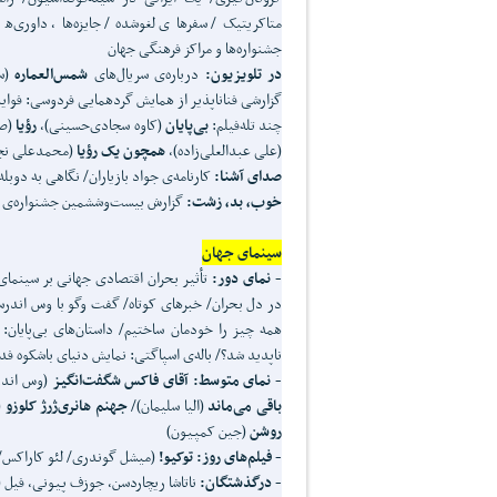
متاکریتیک/ سفرهای لغوشده/ جایزه‌ها، داوری‌ها 
جشنواره‌ها و مراکز فرهنگی جهان
در تلویزیون:
درباره‌ی سریال‌های
شمس‌العماره
(سا
گزارشی فناناپذیر از همایش گردهمایی فردوسی: فوای
چند تله‌فیلم:
بی‌پایان
(کاوه سجادی‌حسینی)،
رؤیا
(صا
(علی عبدالعلی‌زاده)،
همچون یک رؤیا
(محمدعلی نج
صدای آشنا:
کارنامه‌ی جواد بازیاران/ نگاهی به دوبله‌
خوب، بد، زشت:
گزارش بیست‌وششمین جشنواره‌ی بین‌
سینمای جهان
- نمای دور:
تأثیر بحران اقتصادی جهانی بر سینمای 
در دل بحران/ خبرهای کوتاه/ گفت وگو با وس اندرس
همه چیز را خودمان ساختیم/ داستان‌های بی‌پایان: چ
ناپدید شد؟/ باله‌ی اسپاگتی: نمایش دنیای باشکوه فد
- نمای متوسط:
آقای فاکس شگفت‌انگیز
(وس اندر
باقی می‌ماند
(الیا سلیمان)/
جهنم هانری‌ژرژ کلوزو
(
روشن
(جین کمپیون)
- فیلم‌های روز:
توکیو!
(میشل گوندری/ لئو کاراکس/
- درگذشتگان:
ناتاشا ریچاردسن، جوزف پیونی، فیل (