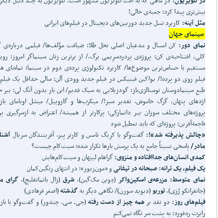
در تلویزیون:
در ماهی که به افت تلویزیون مشهور است، تلویزیون به چند دلیل دیگر
بیش‌تری پیدا کرد: جعبه‌ی خالی!
مثل آینه:
کاربرد نسل جدید دوربین‌های دیجیتال در فیلم‌های ایرانی
سینمای جهان
نمای دور:
کن امسال و مدعیان اصلی نخل طلا: ضیافت مؤلف‌ها/ فیلمی درباره‌ی 
کلی، افتتاحیه‌ی کن: پروژه‌ی پردردسرِیمی برگ،/ از برترین زنان سینماگر امروز: روی
مستقیم با حساس‌ترین موضوع‌ها/ کاربرد تکنولوژی پرده‌ی دوم در سینما: تماشای هم
فیلم روی دو پرده!/ یواکین فینیکس در فیلم جدید وودی آلن: سالی حداقل یک فیلم/
طبع سینمادوستان نوستالژی‌باز: گودزیلایی به سبک قدیم/ این بار بدون آنگ لی: ببر خ
اژدهای پنهان، گرگ خاموش، تقدیر سبز!/ میکرب‌ها و گازوییل/ میشل اوبامای بازی
پروژه‌های مختلف سوزان بیر دانمارکی: پرکارتر از همیشه/ اعتراض به ازسرگیری پر
فاجعه‌آفرین: پروژه‌ای که باید تعطیل شود
«چالش پذیرفته شد»!:
گفت‌وگو با کرِیگ تامس و کارتر بِیز، آفرینندگان سریال
آشنا
مادر/
پاسخی نسبتاً جامع به یک پرسش بارها تکرار شده: سیت‌کام چیست؟
کمدی انسان
های جداافتاده و منزوی:
گراهام لینِهان و سیت‌کام‌هایش
یک فیلم، یک ترانه: صبحانه در تیفانی
و «مون‌ریور»: در انتهای رنگین‌کمان
نمای متوسط: مزرعه‌ی اسکین
واکر
(دِوین مک‌گین)،
شرق
(زال باتمانقلیچ)،
گرای م
(جانفرانکو رُزی)،
توربو
(دیوید سورن)/ نگاهی دیگر به
گذشته
(اصغر فرهادی)
فیلم
های روز:
دو نقد بر
همه چیز از دست رفته
(جی. سی. چندور) و گفت‌وگو با باز
رابرت ردفورد: به پشت سر نگاه نمی‌کنم