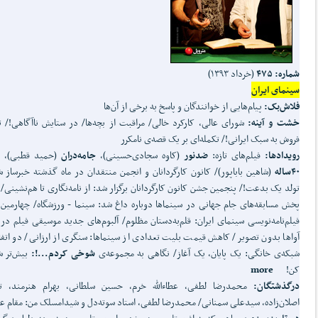
شماره: ۴۷۵
(خرداد ۱۳۹۳)
سینمای ایران
فلاش
بک
:
پیام‌هایی از خوانندگان و پاسخ به برخی از آن‌ها
خشت و آینه
:
شورای عالی، کارکرد خالی/ مراقبت از بچه‌ها/ در ستایش ناآگاهی!/ 
فروش به سبک ایرانی!/ تکمله‌ای بر یک قصه‌ی نامکرر
رویدادها:
فیلم‌های تازه:
ضدنور
(کاوه سجادی‌حسینی)،
جامه
دران
(حمید قطبی)،
م
۴۰ساله
(شاهین باباپور)/ کانون کارگردانان و انجمن منتقدان در ماه گذشته خبرساز 
تولد یک بدعت!/ پنجمین جشن کانون کارگردانان برگزار شد: از نامه‌نگاری تا هم‌نشینی
پخش مسابقه‌های جام جهانی در سینماها دوباره داغ شد: سینما - ورزشگاه/ چهارمین
فیلم‌نامه‌نویسی سینمای ایران: قلم‌به‌دستان مظلوم/ آلبوم‌های جدید موسیقی فیلم در ب
آواها بدون تصویر/ کاهش قیمت بلیت تعدادی از سینماها: سنگری از ارزانی/ دو اتف
شبکه‌ی خانگی: یک پایان، یک آغاز/ نگاهی به مجموعه‌ی
شوخی کردم...!:
بیش‌تر 
کن!
more
درگذشتگان:
محمدرضا لطفی، عطاءالله خرم، حسین سلطانی، بهرام هنرمند، ت
اصلان‌زاده، سیدعلی سمنانی/ محمدرضا لطفی، استاد سوته‌دل و شیدامسلک من: مقام ع