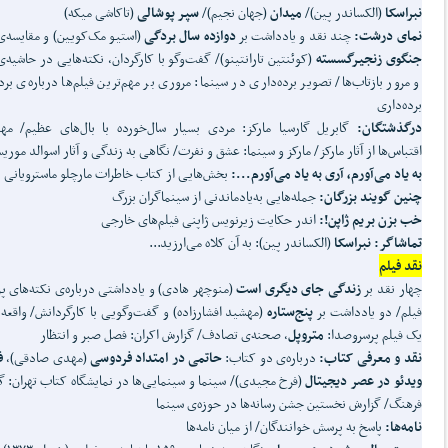
نبراسکا
(الکساندر پین)/
میدان
(جهان نجیم)/
سپر پوشالی
(تاکاشی میکه)
نمای درشت:
چند نقد و یادداشت بر
دوازده سال بردگی
(استیو مک‌کویین) و مقایسه‌ی 
جنگوی زنجیرگسسته
(کوئنتین تارانتینو)/ گفت‌وگو با کارگردان، نکته‌هایی در حاشیه‌ی
و مرور بازتاب‌ها/ تصویر برده‌داری در سینما: مروری بر مهم‌ترین فیلم‌ها درباره‌ی برده
برده‌داری
درگذشتگان:
گابریل گارسیا مارکز: مردی بسیار سال‌خورده با بال‌های عظیم/ مهم
اقتباس‌ها از آثار مارکز/ مارکز و سینما: عشق و نفرت/ نگاهی به زندگی و آثار اسوالد موری
به یاد می
آورم، آری به یاد می
آورم...:
بخش‌هایی از کتاب خاطرات مارچلو ماسترویانی
چنین گویند بزرگان:
جمله‌هایی به‌یادماندنی از سینماگران بزرگ
خب بزن بریم ژاپن!:
اندر حکایت زیرنویس ژاپنی فیلم‌های خارجی
تماشاگر: نبراسکا
(الکساندر پین): به آن کلاه می‌ارزید...
نقد فیلم
چهار نقد بر
زندگی جای دیگری است
(منوچهر هادی) و یادداشتی درباره‌ی نکته‌های 
فیلم/ دو یادداشت بر
پنج
ستاره
(مهشید افشارزاده) و گفت‌وگویی با کارگردانش/ واقعه‌
یک فیلم پرسروصدا:
متروپل
، صحنه‌ی تصادف/ گزارش اکران: فصل صبر و انتظار
نقد و معرفی کتاب:
درباره‌ی دو کتاب:
حاتمی در امتداد فردوسی
(مهدی صادقی)،
ف
ویدئو در عصر دیجیتال
(فرخ مجیدی)/ سینما و سینمایی‌ها در نمایشگاه کتاب تهران: گ
فرهنگ/ گزارش نخستین جشن رسانه‌ها در حوزه‌ی سینما
نامه
ها:
پاسخ به پرسش خوانندگان/ از میان نامه‌ها