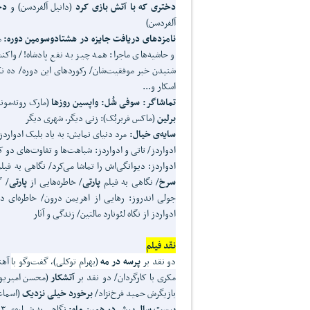
دختری که با آتش بازی کرد
(دانیل آلفردسن) و
دخ
آلفردسن)
نامزدهای دریافت جایزه در هشتادوسومین دوره:
م
و حاشیه‌های ماجرا: همه چیز به نفع پادشاه!/ واک
شنیدن خبر موفقیت‌شان/ رکوردهای این دوره/ ده نک
اسکار و...
تماشاگر:
سوفی شُل: واپسین روزها
(مارک روته‌مون
برلین
(ماکس فربربُک): زنی دیگر، شهری دیگر
سایه‌ی خیال:
ادواردز/ تاتی و ادواردز: شباهت‌ها و تفاوت‌های دو
ادواردز: دیوانگی‌اش را تماشا می‌کرد/ نگاهی به فی
سرخ
/ نگاهی به فیلم
پارتی
/ خاطره‌هایی از
پارتی
/ گ
جولی اندروز: رهایی از اهریمن درون/ خاطره‌ای دو
ادواردز از نگاه لئونارد مالتین/ زندگی و آثار
نقد فیلم
دو نقد بر
پرسه در مه
(بهرام توکلی)
، گفت‌و‌گو
با
آهن
مکری با کارگردان/ دو نقد بر
آتشکار
(محسن امیریوس
بازیگرش حمید فرخ‌نژاد/
برخورد خیلی نزدیک
(اسماع
بیست سال پیش در همین ماه:
نگاهی به شماره‌ی ۱۰۳ ماهنامه‌ی «فیلم» (اسفند ۱۳۶۹)