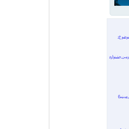
/ پرونده یک موضوع:
 چهل‌ و‌ چهارمین جشنواره