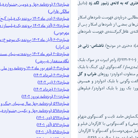
تری که به لانه‌ی زنبور لگد زد
(دانیل
شماره:۶۰۹ (ویژه‌نامه چهل و دومین جشنواره 
سالگی فارابی)
طالبی درباره‌ی فهرست نامزدهای اسکار
شماره:۶۰۸ (دی ماه ۱۴۰۲ پرونده یک فیلم: گیج‌گاه)
نش‌های بعضی از نامزدهای اسکار پس از
شماره:۶۰۷ (آذر ماه ۱۴۰۲ پرونده یک فیل
ته‌ی غافل‌گیرکننده‌ی فهرست نامزدهای
مهرجویی)
شماره:۶۰۶ (آبان ماه ۱۴۰۲ پرونده 
د): دختری در مونیخ/
ناشناس- زنی در
در ایران)
شماره:۶۰۵ (مهر ماه ۱۴۰۲ پرونده: سینم
مرد دنیای نمایش: به یاد بلیک ادواردز (۲۰۱۰-۱۹۲۲)/ راجر ایبرت در سوک بلیک
نگاه منتقدان فیپرشی)
 کمدی‌ساز/ گفت‌وگوی لری کینگ با بلیک
شماره:۶۰۴ (شهریور ماه ۱۴۰۲ ویژه‌نامه روز ملی سینما)
لم متفاوت ادواردز: روزهای
شراب و گل
شماره:۶۰۳ (مرداد ۱۴۰۲)
فت وگویی با بلیک ادواردز و همسرش
شماره:۶۰۲ (تیر ۱۴۰۲)
ر: یک روز با بلیک ادواردز/ فیلم‌های
شماره:۶۰۱ (خرداد ۱۴۰۲)
شماره:۶۰۰ (ویژه‌نامه نوروز ۱۴۰۲)
شماره:۵۹۹ (ویژه‌نامه چهل سال سینمای جنگ و دفاع مقدس)
شماره:۵۹۸ (ویژه‌نامه چهل و یکمین جشنواره فیلم فجر)
گ‌سازش حامد ثابت و گفت‌وگوی شهرام
شماره:۵۹۷ (دی ۱۴۰۱)
فی) و گفت‌وگویی با کارگردان فیلم و
شماره:۵۹۶ (آذر ۱۴۰۱)
یل میهن‌دوست) و گفت‌وگو با کارگردان
شماره:۵۹۵ (آبان ۱۴۰۱)