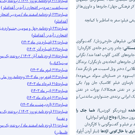
شماره:۶۲۳ (ویژه‌نامه نوروز ۱۴۰۴ / 
کز فرهنگی جهان/ جایزه‌ها و داوری‌ها از
سینمانفت - سردبیر افتخاری: آیدین آغداشلو )
شماره:۶۲۲ (ویژه‌نامه اسفند ماه / سردبیر افتخ
قی فیلم: سفر به اساطیر با کمانچه
آغداشلو)
شماره:۶۲۱ (ویژه‌نامه چهل‌ و‌ سومین جشنواره
افتخاری: آیدین آغداشلو)
یی فیلم‌‌های خارجی‌زبان/ گفت‌وگوی
شماره:۶۲۰ (شماره دی ماه ۱۴۰۳)
مستانی
: چادر زدن دم خانه‌ی کارگردان!
شماره:۶۱۹ (شماره آذر ۱۴۰۳)
 جایزه‌های گلدن گلوب اهدا شد/ نگرانی
شماره:۶۱۸ (ویژه نامه آبان ۱۴۰۳ / پرو
ان جایزه‌های اتحادیه‌ی بازیگران/ برندگان
سینماکتاب)
 طلایی/ دختر ویل اسمیت هم بازیگر شد/
شماره:۶۱۷ (مهر ماه ۱۴۰۳)
ستوود در «ستاره‌ای متولد می‌شود»/
شماره:۶۱۶ (شهریور ماه ۱۴۰۳ ویژه‌نامه روز ملی سینما)
ازسازی فیلم کلاسیکِ جان وو/ یکی
شماره:۶۱۵ (مرداد ماه ۱۴۰۳)
اپکینز در نقش هیچکاک/ بورات در نقش
شماره:۶۱۴ (تیر ماه ۱۴۰۳)
ک ایرانی برنده‌ی جشنواره‌ی ساندنس/ و
شماره:۶۱۳ (خرداد ماه ۱۴۰۳)
شماره:۶۱۲ (اردیبهشت ماه ۱۴۰۳)
شده
(رودریگو کورتِس)/
شما جک را
شماره:۶۱۱ (ویژه نامه نوروز ۰۳
رون میچل)/
وداع
(زولفو لیوانِلی)
و نفت)
بر فیلم و گفت‌وگویی با کارگردان
شماره:۶۱۰ (ویژه نامه اسفند ماه / پرونده 
ری با خال‌کوبی اژدها
(نیلز آردن اُپلِو)،
فلسطین)