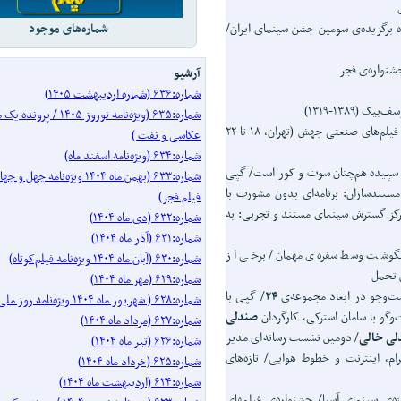
ه برگزیده‌ی سومین جشن سینمای ایران/
شماره‌های موجود
شنواره‌ی فجر
آرشیو
شماره:۶۳۶ (شماره اردیبهشت ۱۴۰۵)
(۱۳۸۹-۱۳۱۹)
شماره:۶۳۵ (ویژه‌نامه نوروز ۱۴۰۵ 
گزارش نخستین جشنواره‌ی فیلم‌های صنعتی جهش (تهران، ۱۸ تا ۲۲
عکاسی و نفت )
شماره:۶۳۴ (ویژه‌نامه اسفند ماه)
سپیده هم‌چنان سوت و کور است/ گپی
شماره:۶۳۳ (بهمن ماه ۱۴۰۴ ویژه‌نامه
تندسازان: برنامه‌ای بدون مشورت با
فیلم فجر)
رکز گسترش سینمای مستند و تجربی: به
شماره:۶۳۲ (دی ماه ۱۴۰۴)
شماره:۶۳۱ (آذر ماه ۱۴۰۴)
آبگوشت وسط سفره‌ی مهمان/ برخی از
شماره:۶۳۰ (آبان ماه ۱۴۰۴ ویژه‌نامه فیلم‌کوتاه)
ن تحمل
شماره:۶۲۹ (مهر ماه ۱۴۰۴)
ست‌وجو در ابعاد مجموعه‌ی
۲۴
/ گپی با
شماره:۶۲۸ ( شهریور ماه ۱۴۰۴ ویژه‌نامه روز ملی سینما)
و با سامان استرکی، کارگردان
صندلی
شماره:۶۲۷ (مرداد ماه ۱۴۰۴)
لی خالی
/ دومین نشست رسانه‌ای مدیر
شماره:۶۲۶ (تیر ماه ۱۴۰۴)
ام، اینترنت و خطوط هوایی/ تازه‌های
شماره:۶۲۵ (خرداد ماه ۱۴۰۴)
شماره:۶۲۴ (اردیبهشت ماه ۱۴۰۴)
‌ی سینمای آسیا/ جشنواره‌ی فیلم­های