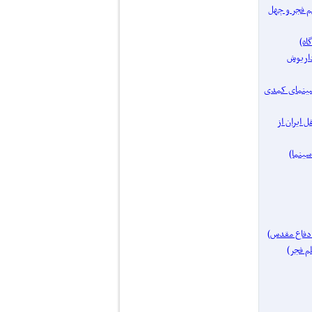
فیلم فجر و چهل
مساز: داریوش
یک موضوع: سینمای کمدی
ای مستقل ایران از