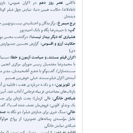
ناکامی
عصر روز دهم
در اکران عمومی: بازی
ناعادلانه/ حکایت همین دنیا: نمایش چهل فیلم کوتا
دیده‌بان
برج سیمرغ:
برگزیدگان و اختتامیه‌ی بیست‌ونهمین ج
گپ:
با حمیدرضا پگاه و بابک احمدپور
هشیاری که دیگر بیدار نیست!:
درگذشت محسن یوسف‌بیک 
حکایت آرزو و افسوس:
دی)
اکران فیلم مستند، و سیاست آزمون و خطا:
سینما 
با محمدرضا مقدسیان رییس شورای مرکزی انجمن مس
مستندسازان/ گفت‌وگو با شفیع آقامحمدیان، مدیر م
آینده‌ی اکران فیلم مستند خیلی خوش‌بین هستیم
در تلویزیون:
دو نکته درباره‌ی هفت: قابلمه‌ی 
بازتاب‌های مصاحبه‌ی فریماه فرجامی/ آداب نقد، آیی
شبکه‌ی خانگی
: قالی کرمان!: بحث تازه‌ای برای ج
یک ویدئو کلوبی: فروش‌مان نصف شده است!/ گفت‌وگ
خالی
: سنگ قبری برای جنازه‌ی فیلم/ دو نگاه به
صند
عامل مؤسسه‌ی رسانه‌های تصویری: از رواج هولوگر
شبکه‌ی نمایش خانگی
اشاره به دور:
کیارستمی مهمان کوستوریتسا/ جایزه