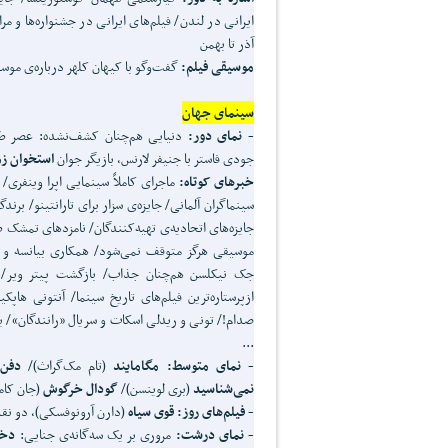
ایرانی در لندن/ فیلم‌های ایرانی در جشنواره‌ها و مرا
آذر تا بهمن
موسیقی فیلم:
گفت‌وگو با کیهان کلهر درباره‌ی موسی
سینمای جهان
- نمای دور:
دنیایی هم‌چنان کشف‌نشده: عصر طلا
جودی فاستر با جنیفر لارنس، بازیگر جوان
استخوان ز
خبرهای کوتاه:
ماجرای کاملاً سینمایی اپرا وینفری/
سینماگران آلمانی/ جایزه‌ی سزار برای تارانتینو/ برندگ
جایزه‌های اتحادیه‌ی تهیه‌کنندگان/ نامزدهای تمشک
موسیقی هرگز متوقف نمی‌شود/ همکاری بیانسه و ای
جک نیکلسن هم‌چنان جذاب/ بازگشت پیتر ویر/ ب
ازپرستاره‌ترین فیلم‌های تاریخ سینما/ آنتونی ه
صدام!/ تونی و ریدلی اسکات و سریال «رانندگان»/ ی
...
- نمای متوسط:
مگامایند
(تام مک‌گراث)/
دفن‌
نمی‌شناسید
(بری لوینسن)/
گودال خرگوش
(جان کام
- فیلم‌های روز:
قوی سیاه
(دارن آرونوفسکی)، دو نقد 
- نمای درشت:
مروری بر یک سه‌گانه‌ی جنایی:
دخت