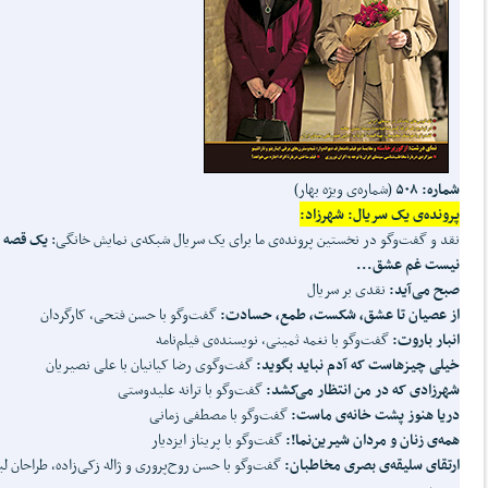
شماره: ۵۰۸
(شماره‌ی ویژه بهار)
پرونده‌ی یک سریال: شهرزاد:
نقد و گفت‌وگو در نخستین پرونده‌ی ما برای یک سریال شبکه‌ی نمایش خانگی:
یک قصه 
نیست غم عشق...
صبح می‌آید:
نقدی بر سریال
از عصیان تا عشق، شکست، طمع، حسادت:
گفت‌وگو با حسن فتحی، کارگردان
انبار باروت:
گفت‌وگو با نغمه ثمینی، نویسنده‌ی فیلم‌نامه
خیلی چیزهاست که آدم نباید بگوید:
گفت‌وگوی رضا کیانیان با علی نصیریان
شهرزادی که در من انتظار می‌کشد:
گفت‌وگو با ترانه علیدوستی
دریا هنوز پشت خانه‌ی ماست:
گفت‌وگو با مصطفی زمانی
همه‌ی زنان و مردان شیرین‌نما!:
گفت‌وگو با پریناز ایزدیار
ارتقای سلیقه‌ی بصری مخاطبان:
گفت‌وگو با حسن روح‌پروری و ژاله زکی‌زاده، طراحان ل