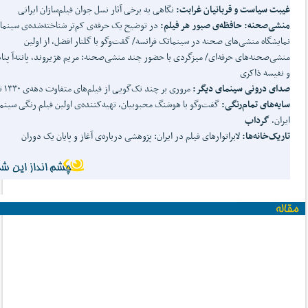
غیبت سیاست و قربانیان غرابت:
نگاهی به برخی آثار نسل جوان فیلم‌سازان ایرانی
منشی
صحنه: حافظه‌ی صبور هر فیلم:
در توضیح یک حرفه‌ی کم‌تر شناخته‌شده‌ی سینما
نمایشگاه منشی‌های صحنه در سینماتک فرانسه/ گفت‌وگو با گلنار افضل، از اولین
منشی‌صحنه‌های حرفه‌ای/ میزگردی با حضور چند منشی‌صحنه: مریم هژیروند، پانته‌آ پناه
و نفیسه ذاکری
صدای درونی سینمای دیگر:
مروری بر چند تک‌گویی از فیلم‌های متفاوت دهه‌ی ۱۳۳۰ تا ۵۰
سایه
های تمام
رنگی:
گفت‌وگو با هوشنگ محبوبیان، تهیه‌کننده‌ی اولین فیلم رنگی سینم
ایران،
گرداب
تاریک
خانه
ها:
لابراتوارهای فیلم در ایران: پژوهشی درباره‌ی آغاز و پایان یک دوران