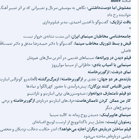
صحنه
more
مغشوش اما دوست‌داشتنی:
نگاهی به موسیقی سریال و تغییراتی که بر اثر تغییر آهنگ‌
خواننده رخ داد
بافت تراژیک:
گفت‌وگو با افشین احمدی، مدیر فیلم‌برداری
*
جامعه
شناسی مخاطبان سینمای ایران
: این مشت نشانه‌ی خروار نیست
قبض و بسط تئوریک مخاطب سینما:
گفت‌وگو با دکتر حمیدرضا مدقق و دکتر نعمت‌الله
فاضلی
فیلم دیدن در ویرانه‌ها:
سینماهای قدیمی در آخرین سال‌های عمرشان
سینمایی با آسیاب بادی:
خاطراتی از سینما مولن‌روژ
نمای درشت: ازگوربرخاسته
بازنده‌ی هر دو جهان:
نقدی بر
ازگوربرخاسته
/
ازمرگ
برگشته
(آلخاندرو گونزالس ایناریت
چنین اقتباس کنند بزرگان!:
پیش‌درآمدی با حضور کهن‌الگوا و نمادها
دو فیلم نامتعارف دیوانه‌وار:
شبه‌وسترن‌های برفی ایناریتو و تارانتینو
کار من ممکن کردن ناممکن‌هاست
:حرف‌های ایناریتو درباره‌ی
ازگوربرخاسته
و برخی
موضوع‌های دیگر
سینمای هایپرلینک:
دمیدن روح زمانه به کالبد سینما
رستوران ارنست:
تجلیل پیتر باگدانوویچ از ارنست لوبیچ افسانه‌ای
فیلم ساختن درباره‌ی دیگران اجازه می
خواهد؟:
اندر حکایت دخالت نزدیکان و شخصی 
فیلمی درباره‌اش ساخته می‌شود