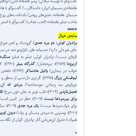
گفت‌وگو با تهمینه میلانی: رسم عاشقانه‌کشی/ آواهای
عاشقانه‌ی سینمای ایران: دلشدگان.../ گفت‌وگو با ها
سینمای عاشقانه: عشق‌های روشن/ یادداشت‌های روح‌الل
ساخت فیلم عاشقانه: الحب عذاب/ گفت‌وگو با اصغر 
more
سایه‌ی خیال
برادران کوئن: دو مرد جدی
/ گروتسک و لحن شوخ و 
جای هم‌دلی دارد/ دستمایه‌های تکرارشونده در سین
تازه‌ای نیست/ برادران کوئن، فیلم به فیلم:
سنگ
د
آریزونا
(۱۹۸۷): تیره‌بختان/
گذرگاه میلر
(۱۹۹۰): کوئن‌های استیلیزه/
خواب در بیداری/
وکیل هادساکر
(۱۹۹۴): حلقه‌ی تقدیر/
لبوفسکی بزرگ
(۱۹۹۸): گریزی دل‌نشین از منطق و عقلانیت/
دوباره‌ی سه زندانی خودساخته!/
مردی که آن
ج
تحمل
ناپذیر
(۲۰۰۳): قلب قرمز به جای خون سرخ/
قا
برای پیرمردها نیست
(۲۰۰۷): خطر در کمین است/
برای دولت‌مردها نیست/
یک مرد جدی
(۲۰۰۹): میان‌برهای رسیدن به خدا/
(۲۰۱۰): وسترنی به سردی زمستان و برف/
درون لویی
همراه با جدول ارزش‌یابی آثار برادران کوئن از نگاه من
*