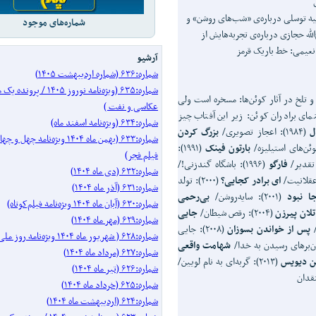
نیه توسلی درباره‌ی «شب‌های روشن» و
شماره‌های موجود
ه حجازی درباره‌ی تجربه‌هایش از
نعیمی: خط باریک قرمز
آرشیو
شماره:۶۳۶ (شماره اردیبهشت ۱۴۰۵)
شماره:۶۳۵ (ویژه‌نامه نوروز ۱۴۰۵ 
تلخ در آثار کوئن‌ها: مسخره است ولی
عکاسی و نفت )
مای برادران کوئن: زیر این آفتاب چیز
شماره:۶۳۴ (ویژه‌نامه اسفند ماه)
ل
(۱۹۸۴): اعجاز تصویری/
بزرگ کردن
شماره:۶۳۳ (بهمن ماه ۱۴۰۴ ویژه‌نامه
بارتون فینک
(۱۹۹۱):
فیلم فجر)
فارگو
(۱۹۹۶): باشگاه گندزنی!/
شماره:۶۳۲ (دی ماه ۱۴۰۴)
ای برادر کجایی؟
(۲۰۰۰): تولد
شماره:۶۳۱ (آذر ماه ۱۴۰۴)
ا نبود
(۲۰۰۱): سایه‌روشن/
بی
رحمی
شماره:۶۳۰ (آبان ماه ۱۴۰۴ ویژه‌نامه فیلم‌کوتاه)
تلان پیرزن
(۲۰۰۴): رقص شیطان/
جایی
شماره:۶۲۹ (مهر ماه ۱۴۰۴)
پس از خواندن بسوزان
(۲۰۰۸): جایی
شماره:۶۲۸ ( شهریور ماه ۱۴۰۴ ویژه‌نامه روز ملی سینما)
شهامت واقعی
شماره:۶۲۷ (مرداد ماه ۱۴۰۴)
ن دیویس
(۲۰۱۳): گربه‌ای به نام لویین/
شماره:۶۲۶ (تیر ماه ۱۴۰۴)
تقدان
شماره:۶۲۵ (خرداد ماه ۱۴۰۴)
شماره:۶۲۴ (اردیبهشت ماه ۱۴۰۴)