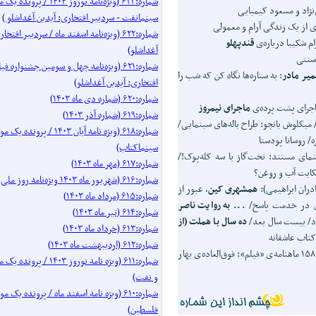
شماره:۶۲۳ (ویژه‌نامه نوروز ۱۴۰۴ / 
نژاد و مسعود کیمیایی
سینمانفت - سردبیر افتخاری: آیدین آغداشلو )
ی از یک زندگی آرام و معمولی
شماره:۶۲۲ (ویژه‌نامه اسفند ماه / سردبیر افتخ
ام شکیبا درباره‌ی
قندپهلو
آغداشلو)
 سنتی
شماره:۶۲۱ (ویژه‌نامه چهل‌ و‌ سومین جشنواره
میر مادر
: به ستاره‌ها نگاه کن که شب را
افتخاری: آیدین آغداشلو)
شماره:۶۲۰ (شماره دی ماه ۱۴۰۳)
 ماجرای پشت پرده‌ی
ماجرای نیمروز
شماره:۶۱۹ (شماره آذر ۱۴۰۳)
میکلوش یانچو: طراح باله‌های سینمایی/
شماره:۶۱۸ (ویژه نامه آبان ۱۴۰۳ / پرو
/ روسانا پودستا
سینماکتاب)
مای مستند: تخت‌گاز با سه کله‌پوک!/
شماره:۶۱۷ (مهر ماه ۱۴۰۳)
کایت آب و روغن؟
شماره:۶۱۶ (شهریور ماه ۱۴۰۳ ویژه‌نامه روز ملی سینما)
ادران ابراهیمی):
همشهری کین
، عبور از
شماره:۶۱۵ (مرداد ماه ۱۴۰۳)
 در خدمت پاسخ/
... به روایت ناصر
شماره:۶۱۴ (تیر ماه ۱۴۰۳)
ژاد/ بیست سال بعد/
ده سال با هملت (از
شماره:۶۱۳ (خرداد ماه ۱۴۰۳)
تاب عاشقانه
شماره:۶۱۲ (اردیبهشت ماه ۱۴۰۳)
نگاهی به شماره‌ی ۱۵۸ ماهنامه‌ی «فیلم»: فوق‌العاده‌ی ‌بهار
شماره:۶۱۱ (ویژه نامه نوروز ۰۳
و نفت)
شماره:۶۱۰ (ویژه نامه اسفند ماه / پرونده 
فلسطین)