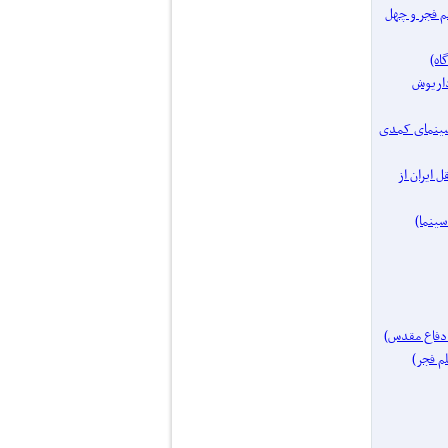
فیلم فجر و چهل
مساز: داریوش
یک موضوع: سینمای کمدی
ای مستقل ایران از