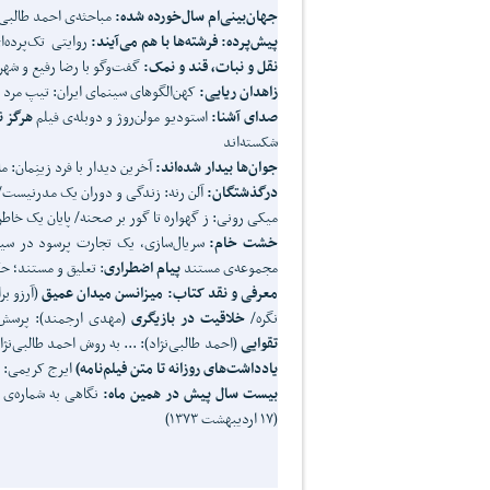
جهان
بینی
ام سال
خورده شده:
مباحثه‌ی احمد طالبی‌
پیش
پرده: فرشته
ها با هم می
آیند:
روایتی تک‌پرده‌ا
نقل و نبات، قند و نمک:
گفت‌وگو با رضا رفیع و شهر
زاهدان ریایی:
کهن‌الگوهای سینمای ایران: تیپ مرد
صدای آشنا:
استودیو مولن‌روژ و دوبله‌ی فیلم
هرگز ن
شکسته‌اند
جوان
ها بیدار شده
اند:
آخرین دیدار با فرد زینِمان:
درگذشتگان:
آلن رنه: زندگی و دوران یک مدرنیست/ 
میکی رونی: ز گهواره تا گور بر صحنه/ پایان یک خاطره
خشت خام:
سریال‌سازی، یک تجارت پرسود در سین
مجموعه‌ی مستند
پیام اضطراری
: تعلیق و مستند؛ ح
معرفی و نقد کتاب: میزانسن میدان عمیق
(آرزو بر
نگره/
خلاقیت در بازیگری
(مهدی ارجمند): پرسش
تقوایی
(احمد طالبی‌نژاد): ... به روش احمد طالبی‌ن
یادداشت
های روزانه تا متن فیلم
نامه)
ایرج کریمی: ک
بیست سال پیش در همین ماه:
(۱۷ اردیبهشت ۱۳۷۳)