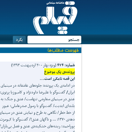
شماره: ۴۷۴
(ویژه بهار - ۲۰ اردیبهشت ۱۳۹۳)
پرونده‌ی
یک موضوع
این قصه نامکرر است...
در ادامه‌ی یک پرونده: جلوه‌های عاشقانه در سینمای
ایران
/
گفت‌وگو با علیرضا داودنژاد و کامبوزیا پرتوی:
عشق در سینمای سفارشی تنهاست/ عشق و جنگ: به
بلندای ابدیت/ گفت‌وگو با رسول صدرعاملی: عبور
از خط خطر/ نگاهی به طرح و نمایش عشق در سینمای
دهه‌ی ۱۳۷۰: ... و ناگهان عشق!/ گفت‌وگو با کیومرث
پوراحمد: ریشه‌های خشکیده‌ی عشق و فصل بی‌باران/