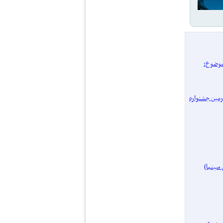
/ پرونده یک موضوع:
 چهل‌ و‌ چهارمین جشنواره