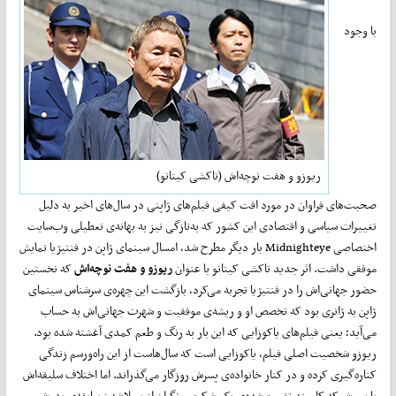
با وجود
ریوزو و هفت نوچه‌اش (تاکشی کیتانو)
صحبت‌های فراوان در مورد افت کیفی فیلم‌های ژاپنی در سال‌های اخیر به دلیل
تغییرات سیاسی و اقتصادی این کشور که به‌تازگی نیز به بهانه‌ی تعطیلی وب‌سایت
اختصاصی Midnighteye بار دیگر مطرح شد، امسال سینمای ژاپن در فنتیژیا نمایش
موفقی داشت. اثر جدید تاکشی کیتانو با عنوان
ریوزو و هفت نوچه‌اش
که نخستین
حضور جهانی‌اش را در فنتیژیا تجربه می‌کرد، بازگشت این چهره‌ی سرشناس سینمای
ژاپن به ژانری بود که تخصص او و ریشه‌ی موفقیت و شهرت جهانی‌اش به حساب
می‌آید؛ یعنی فیلم‌های یاکوزایی که این بار به رنگ و طعم کمدی آغشته شده بود.
ریوزو شخصیت اصلی فیلم، یاکوزایی است که سال‌هاست از این راه‌و‌رسم زندگی
کناره‌گیری کرده و در کنار خانواده‌ی پسرش روزگار می‌گذراند. اما اختلاف سلیقه‌اش
با پسرش که کارمند تثبیت‌شده‌ی یک شرکت و نگران از برملاشدن سابقه‌ی پدرش