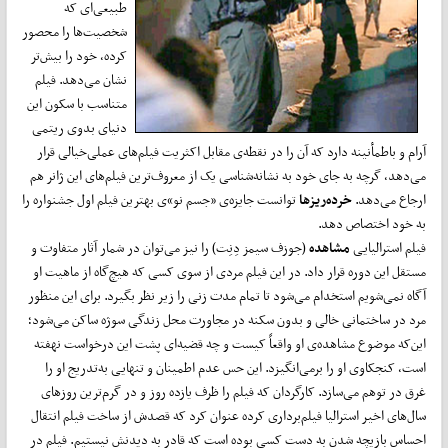
طبیعی‌ای که
شخصیت‌ها را محصور
کرده، خود را بیش‌تر
نشان می‌دهد. فیلم
متناسب با سکون این
دنیای بدوی ریتمی
آرام و باطمأنینه دارد که آن را در نقطه‌ی مقابل اکثریت فیلم‌های عملی‌خیالی قرار
می‌دهد، گرچه به جای خود به نشانه‌شناسی یک از معروف‌ترین فیلم‌های این ژانر هم
ارجاع می‌دهد.
خرده‌ریزها
توانست جایزه‌ی «جسم نو»ی بهترین فیلم اول جشنواره را
به خود اختصاص دهد.
فیلم استرالیایی
مشاهده
(جوزف سیمز دِنِت) را نیز می‌توان در شمار آثار متفاوت و
مستقل این دوره قرار داد. در این فیلم مردی از سوی کسی که هیچ‌گاه از ماهیت او
آگاه نمی‌شویم استخدام می‌شود تا تمام مدت زنی را زیر نظر بگیرد. برای این منظور
مرد در ساختمانی خالی و بدون سکنه در مجاورت محل زندگی سوژه ساکن می‌شود؛
این‌که موضوع مشاهده‌ی او واقعاً کیست و چه قضیه‌ای پشت این درخواست نهفته
است، کنجکاوی او را برمی‌انگیزد. این حس عدم اطمینان و تنهایی به‌تدریج او را
غرق در توهم می‌سازد. کارگردان که فیلم را ظرف یازده روز و در گرم‌ترین روزهای
سال‌های اخیر استرالیا فیلم‌برداری کرده عنوان کرد که قصدش از ساخت فیلم انتقال
احساس بازیچه شدن به دست کسی بوده است که قادر به دیدنش نیستیم. فیلم در