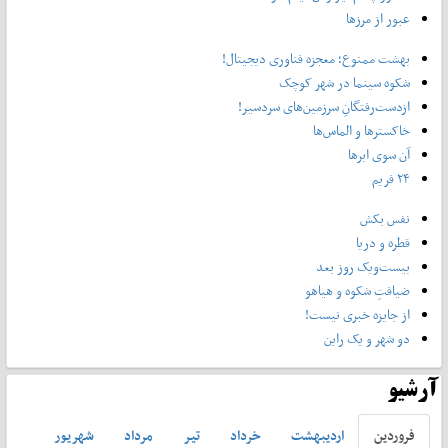
عبور از مرزها
بهشت ممنوع؛ معجزه فناوری دیجیتال!
شکوه سینما در شهر کوچک
ازدست‌رفتگانِ سرزمین‌های سردسیر!
خاکسترها و الماس‌ها
آن سوی ابرها
۲۴ فریم
نفس بکش
قطره و دریا
بیست‌ویک روز بعد
ضیافتِ شکوه و هیاهو
از جایزه خبری نیست!
دو شهر و یک راین
آرشیو
فروردين
ارديبهشت
خرداد
تير
مرداد
شهريور