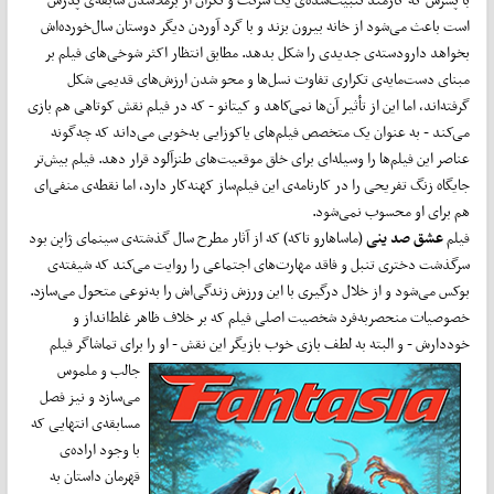
است باعث می‌شود از خانه بیرون بزند و با گرد آوردن دیگر دوستان سال‌خورده‌اش
بخواهد دارودسته‌ی جدیدی را شکل بدهد. مطابق انتظار اکثر شوخی‌های فیلم بر
مبنای دست‌مایه‌ی تکراری تفاوت نسل‌ها و محو شدن ارزش‌های قدیمی شکل
گرفته‌اند، اما این از تأثیر آن‌ها نمی‌کاهد و کیتانو - که در فیلم نقش کوتاهی هم بازی
می‌کند - به عنوان یک متخصص فیلم‌های یاکوزایی به‌خوبی می‌داند که چه‌گونه
عناصر این فیلم‌ها را وسیله‌ای برای خلق موقعیت‌های طنزآلود قرار دهد. فیلم بیش‌تر
جایگاه زنگ تفریحی را در کارنامه‌ی این فیلم‌ساز کهنه‌کار دارد، اما نقطه‌ی منفی‌ای
هم برای او محسوب نمی‌شود.
فیلم
عشق صد ینی
(ماساهارو تاکه) که از آثار مطرح سال گذشته‌ی سینمای ژاپن بود
سرگذشت دختری تنبل و فاقد مهارت‌های اجتماعی را روایت می‌کند که شیفته‌ی
بوکس می‌شود و از خلال درگیری با این ورزش زندگی‌اش را به‌نوعی متحول می‌سازد.
خصوصیات منحصربه‌فرد شخصیت اصلی فیلم که بر خلاف ظاهر غلط‌انداز و
خوددارش - و البته به لطف بازی خوب بازیگر
این نقش - او را برای تماشاگر فیلم
جالب و ملموس
می‌سازد و نیز فصل
مسابقه‌ی انتهایی که
با وجود اراده‌ی
قهرمان داستان به