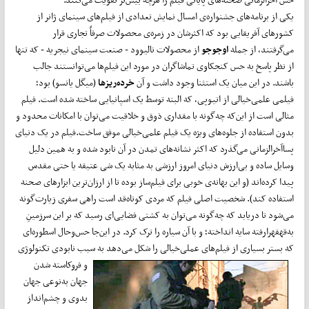
یکی از برنامه‌های جشنواره‌ی امسال نمایش تعدادی از فیلم‌های سینمای ژانر از
کشورهای آفریقایی بود که اکثرشان در زمره‌ی محصولات صرفاً تجاری قرار
می‌گرفتند، از جمله
اوجوجو
از محصولات نالیوود - صنعت سینمای نیجریه - که تنها
از نظر پاسخ به حس کنجکاوی تماشاگران در مورد این فیلم‌ها می‌توانستند جالب
باشند. در این میان یک استثنا وجود داشت و آن
خرده‌ریزها
(میگل یانسو) بود؛
فیلمی علمی‌خیالی از اتیوپی، که البته توسط یک اسپانیایی ساخته شده است. فیلم
مثالی است از این‌که چه‌گونه با مقداری ذوق و خلاقیت می‌توان با امکانات محدود و
بدون استفاده از جلوه‌های ویژه یک فیلم علمی‌خیالی موفق ساخت.فیلم در یک دنیای
پساآخرالزمانی می‌گذرد که اکثر نشانه‌های تمدن در آن نابود شده و به همین دلیل
وسایل ساده و بی‌ارزش دنیای‌ امروز ارزشی به مثابه یک شی عتیقه یا حتی مقدس
پیدا‌ کرده‌اند (و این بهانه‌ی خوبی برای فیلم‌ساز بوده تا از ارزان‌ترین ابزارهای صحنه
استفاده کند). شخصیت اصلی فیلم که مردی کوتاه‌قد است راهی سفری زیارت‌گونه
می‌شود تا دریابد که چه‌گونه می‌توان به کشتی فضایی‌ای رسید که بر این سرزمینِ
به‌قهقهرارفته سایه انداخته؛ و با آن سیاره را ترک کرد. در این‌جا حس‌وحال اسطوره‌ای
که بستر بسیاری از فیلم‌های عملی‌خیالی را شکل می‌دهد به سبب نابودی تکنولوژی
و فروکاسته
شدن
جهان به‌نوعی جهان
بدوی و چشم‌‌انداز