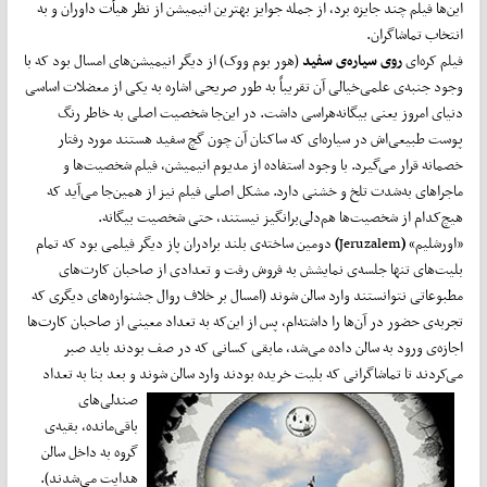
این‌ها فیلم چند جایزه برد، از جمله جوایز بهترین انیمیشن از نظر هیأت داوران و به
انتخاب تماشاگران.
فیلم کره‌ای
روی سیاره‌ی سفید
(هور بوم ووک) از دیگر انیمیشن‌های امسال بود که با
وجود جنبه‌ی علمی‌خیالی آن تقریباً به طور صریحی اشاره به یکی از معضلات اساسی
دنیای امروز یعنی بیگانه‌هراسی داشت. در این‌جا شخصیت‌ اصلی به خاطر رنگ
پوست طبیعی‌اش در سیاره‌ای که ساکنان آن چون گچ سفید هستند مورد رفتار
خصمانه قرار می‌گیرد. با وجود استفاده از مدیوم انیمیشن، فیلم شخصیت‌ها و
ماجراهای به‌شدت تلخ و خشنی دارد. مشکل اصلی فیلم نیز از همین‌جا می‌آید که
هیچ‌کدام از شخصیت‌ها هم‌دلی‌برانگیز نیستند، حتی شخصیت بیگانه.
«اورشلیم»
(
Jeruzalem
)
دومین ساخته‌ی بلند برادران پاز دیگر فیلمی بود که تمام
بلیت‌های تنها جلسه‌ی نمایشش به فروش رفت و تعدادی از صاحبان کارت‌های
مطبوعاتی نتوانستند وارد سالن شوند (امسال بر خلاف روال جشنواره‌های دیگری که
تجربه‌ی حضور در آن‌ها را داشته‌ام، پس از این‌که به تعداد معینی از صاحبان کارت‌ها
اجازه‌ی ورود به سالن داده می‌شد، مابقی کسانی که در صف بودند باید صبر
می‌کردند تا تماشاگرانی که بلیت خریده بودند وارد سالن شوند و بعد بنا به تعداد
صندلی‌های
باقی‌مانده، بقیه‌ی
گروه به داخل سالن
هدایت می‌شدند).