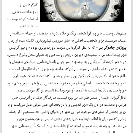
کارگردانان از
تمهیدات مختلفی
استفاده کرده بودند تا
به کلیشه‌های
فیلم‌های وحشت با راوی اول‌شخص رنگ و جلای تازه‌ای بدهند، از جمله استفاده از
عینک هوشمند برای شخصیت اصلی به جای دوربین فیلم‌برداری کلیشه‌شده از زمان
پروژه‌ی جادوگر بلر
- که به نظر کارگردانان تمهید باورپذیرتری بوده - و نیز گزینش
شهر بیت‌المقدس با پیشینه‌ی دیرین تاریخی و مذهبی به عنوان محل وقوع داستان.
دو دختر گردشگر آمریکایی به پیشنهاد پسر جوان باستان‌شناسی، برنامه‌ی سفرشان را
تغییر داده و به او ملحق می‌شوند، بی‌آن‌که بدانند چه چیزی در انتظارشان است. با
ظاهر شدن اپلیکیشن‌های گوناگون روی تصاویر فیلم - که از دید عینک هوشیاری
تصویر شده که شخصیت اصلی فیلم جز معدود لحظه‌هایی آن را همیشه بر چشم دارد
- و واکنش‌های آن‌ها نسبت به آدم‌ها (و موجودات) ناشناس و گاه موقعیت‌های
غافل‌گیرانه، فیلم از عنصر طنز هم بی‌بهره نیست. سازندگان فیلم در آفرینش حس
هراس و دهشت در دل یک شهر قدیمی و با تاریخچه‌ای غنی موفق عمل می‌کنند و با
تزریق بخشی از تنش‌های موجود در این شهر در دنیای واقعی چه مستقیم - از جمله
زمانی که سربازان با اعلام قرنطینه دروازه‌های بخش قدیمی و عرب‌نشین شهر را
می‌بندند - و چه غیرمستقیم، و استفاده از قابلیت‌های دراماتیک آثار باستانی شهر،
حس آخرالزمانی صحنه‌های پایانی فیلم را هرچه بیش‌تر تقویت می‌کنند.