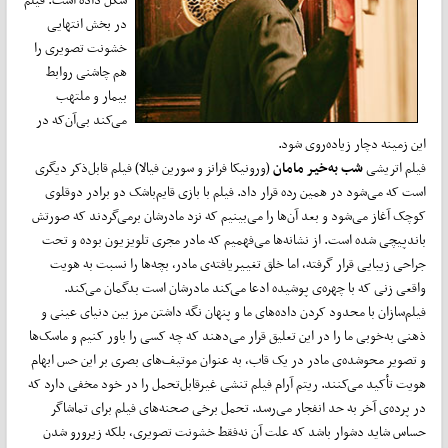
در بخش انتهایی
خشونت تصویری را
هم چاشنی روابط
بیمار و ملتهب
می‌کند بی‌آن‌که در
این زمینه دچار زیاده‌روی شود.
فیلم اتریشی
شب به‌خیر مامان
(ورونیکا فرانز و سورین فیالا) فیلم قابل‌ذکر دیگری
است که می‌شود در همین رده قرار داد. فیلم با بازی قایم‌باشک دو برادر دوقلوی
کوچک آغاز می‌شود و بعد آن‌ها را می‌بینیم که نزد مادرشان برمی‌گردند که صورتش
باندپیچی شده است. از نشانه‌ها می‌فهمیم که مادر مجری تلویزیون بوده و تحت
جراحی زیبایی قرار گرفته، اما خلق تغییریافته‌ی مادر، بچه‌ها را نسبت به هویت
واقعی زنی که با چهره‌ی پوشیده ادعا می‌کند مادرشان است بدگمان می‌کند.
فیلم‌سازان با محدود کردن داده‌های ما و پنهان نگه داشتن مرز بین دنیای عینی و
ذهنی به‌خوبی ما را در این تعلیق قرار می‌دهند که چه کسی را باور کنیم و ماسک‌ها
و تصویر محوشده‌ی مادر در یک قاب، به عنوان موتیف‌های بصری بر این حس ابهام
هویت تأکید می‌کنند. ریتم آرام فیلم تنشی غیرقابل‌تحمل را در خود مخفی دارد که
در پرده‌ی آخر به حد انفجار می‌رسد. تحمل برخی صحنه‌های فیلم برای تماشاگر
حساس شاید دشوار باشد که علت آن نه‌فقط خشونت تصویری، بلکه زیرورو شدن