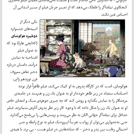
کنجکاوی تماشاگر را قلقلک می‌دهد که از تغییر جریان فیلم از مسیر ابتدایی آن
احساس غبن نکند.
یکی دیگر از
انیمه‌های جشنواره
دوشیزه هوکوسای
(که‌ایچی هارا) بود که
به عنوان فیلم
افتتاحیه به نمایش
درآمد. داستان درباره
دختر نقاش معروف
قرن نوزدهم ژاپن،
هوکوسای، است که در کارگاه پدرش به او کمک می‌کند. فیلم ظاهراً قرار بوده
احساسات متضاد در زیر ظاهر خوددار او به عنوان یک زن و هنرمند در جامعه‌ی
مردسالار را به نمایش بگذارد و روشن کند که چه چیزی جوهره‌ی سبک و امضای خاص
او به عنوان یک زن را شکل داده که با وجود کار زیر نظر پدرش آثارش متمایزند. فیلم
حداقل برای تماشاگر جهانی الکن به نظر می‌رسد و پرسش‌هایی را بی‌پاسخ می‌گذارد.
حتی به‌دشواری می‌توان از روایت تقریباً اپیزودیک فیلم به نوع رابطه و حس
احتمالی رقابت بین پدر و دختر - که نشانه‌‌هایش در فیلم هست - پی برد. با همه‌ی