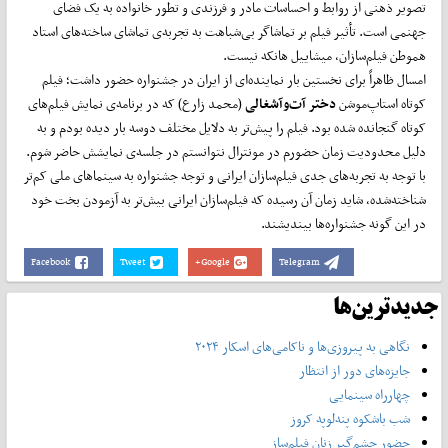
تصویر ذهنی از روابط و احساسات مادر و فرزندی و تطور خانواده به یک فضای
جهنمی است. تأثیر فیلم بر تماشاگر بی‌شباهت به تجربه‌ی تماشای ساخته‌های استاد
هموطن فیلم‌سازان، ‌میشاییل هانکه نیست.
امسال ظاهراً برای نخستین بار نماینده‌ای از ایران در جشنواره حضور داشت؛ فیلم
کوتاه استاپ‌موشن
دختر آت
و
آشغالی
(محمد زارع) که در برنامه‌ی نمایش فیلم‌های
کوتاه گنجانده شده بود. فیلم را پیش‌تر به دلایل مختلف دوسه بار دیده بودم و به
دلیل محدودیت زمان حضورم در مونترال نتوانستم در جلسه‌ی نمایشش حاضر شوم.
با توجه به تجربه‌های جدی فیلم‌سازان ایرانی و توجه جشنواره به سینماهای ملی کم‌تر
شناخته‌شده، شاید زمان آن رسیده که فیلم‌سازان ایرانی بیش‌تر به آزمودن بخت خود
در این گونه جشنواره‌ها بیندیشند.
Facebook
Tweet
Google+
Telegram
جدیدترین‌ها
نگاهی به پیروزی‌ها و ناکامی‌های اسکار ۲۰۲۴
جایزه‌های دور از انتظار
چهارراه سینمایی
شب باشکوه‌ پنه‌لوپه کروز
حضور چشم‌گیر زنان فیلم‌ساز