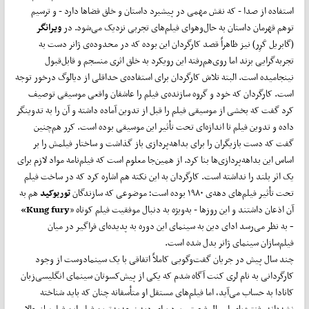
استفاده از صدا - که نقش مهمی در پیشبرد داستان و خلق فضاها دارد - و ترسیم
توهم قهرمان داستان به حال‌وهوای فیلم‌های تجربی نزدیک می‌شود. در
ویرانگر
(گابریل کَرِر) نیز ظاهراً قصد کارگردان این بوده که در محدوده‌ی ژانر دست به
تجربه‌گرایی بزند اما روی‌هم‌رفته این رویکرد به خلق اثری منسجم و قابل‌قبول
نینجامیده است. البته تلاش کارگردان برای استفاده‌ی حداقلی از دیالوگ درخور توجه
است. کارگردان که خود و گروه سازنده‌ی فیلم را عاشقان واقعی موسیقی توصیف
کرد گفت که بخشی از موسیقی فیلم را قبل از تدوین آماده داشته و آن را به تدوینگر
داده و تدوین فیلم تا اندازه‌ای تحت تأثیر این موسیقی بوده است. کرر هم‌چنین
گفت که دست بازیگران را برای بداهه‌پردازی باز گذاشت و ساختار فیلمش را بر
اساس این بداهه‌پردازی‌ها بنا کرد. از همین‌جا معلوم است که فیلم‌نامه مواد لازم برای
یک اثر بلند را نداشته است. کارگردان به این نکته هم اشاره کرد که در ساخت فیلم
تحت تأثیر فیلم‌های دهه‌ی ۱۹۸۰ بوده است؛ موضوعی که سازندگان
توربوکید ‌‌
هم به
آن اذعان داشتند و این روزها - به‌ویژه به دنبال موفقیت فیلم کوتاه «
Kung fury
»
-
به نظر می‌رسد ادای دین به سینمای این دوره به پدیده‌ای فراگیر در میان
فیلم‌سازان سینمای ژانر بدل شده است.
چند سال پیش در جریان گفت‌وگویی کاملاً اتفاقی با یک سینمادوست از وجود
کارگردانی به نام لری کنت آگاه شدم که یکی از پیش‌کسوتان سینمای انگلیسی‌زبان
کانادا به حساب می‌آید، اما فیلم‌های مستقل او متأسفانه چنان که باید شناخته
نشده‌اند. فنتیژیای امسال فرصتی بود برای دیدن جدیدترین فیلم این فیلم‌ساز حالا