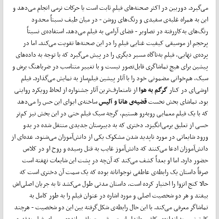
می‌گیرد. دوربین در اکثر صحنه‌های فیلم ثابت است یا حرکات نرمی انجام می‌دهد و
این به همراه غلبه‌ی سفیدی و رنگ‌های روشن - در میان طیف نسبتاً محدود
رنگ‌های به‌کار‌رفته در تصاویر - فضای آرامی به فیلم می‌دهد. استفاده‌ی نسبتاً
پرحجم از موسیقی کیفیت غنایی فیلم را در این صحنه‌ها تقویت می‌کند. اما در
پرده‌ی نهایی، فیلم به‌ناگاه مسیر دیگری را در پیش می‌گیرد که با توجه به داده‌های
پیشین برای هیچ تماشاگری قابل‌تصور نیست و با تغییر متناسب در ضرباهنگ برش و
سبک، هم‌خوانی مضمونی خود را با آثار پیشین فیلم‌ساز به نمایش می‌گذارد. فیلم
اوشی‌ای در کنار
گرگم به هوا
از نامتعارف‌ترین آثار جشنواره از لحاظ رویکرد روایتی
بود. تماشای بخش نخست
قضیه‌ی هانا و آلیس
ساخته‌ی ایوای این حس را می‌دهد
که با یک فیلم معمایی روبه‌رو هستیم، گرچه سبک فیلم حتی در این بخش نیز کم‌تر
حسی از تعلیق برمی‌انگیزد. دختری که به دبیرستان جدیدی منتقل شده در بدو
ورود شایعاتی در مورد ناپدید شدن مشکوک یکی از دانش‌آموزان می‌شنود. عده‌ای از
دانش‌آموزان ادعا می‌کنند که دانش‌آموز غایب به قتل رسیده و روح او در کلاس
حضور دارد. اما او بعداً کشف می‌کند که آن‌چه در پشت این شایعات نهفته است
صرفاً داستان یک رابطه‌ی عاطفی نوجوانانه بوده که یک سمت آن دختری است که
حالا کنج انزوا را اختیار کرده است. داستان مدتی طول می‌کشد تا به جریان اصلی‌اش
بیفتد و هر دو شخصیت اصلی و مورد اشاره در عنوان فیلم را به طور کامل به
تماشاگر معرفی می‌کند. با این حال رابطه‌ی شکل‌گرفته بین این دو شخصیت - هرچند
کارتونی - به اندازه‌ی کافی جاندار است و قسمت باقی‌مانده‌ی معمای فیلم به‌قدری