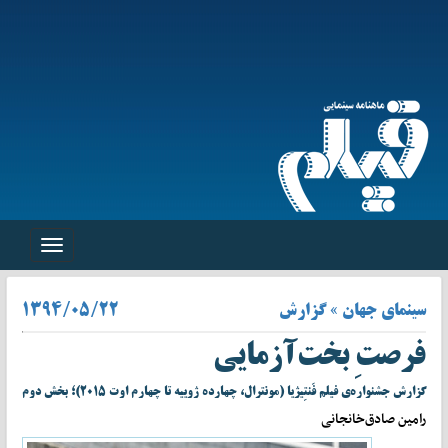
Toggle
navigation
سینمای جهان » گزارش
۱۳۹۴/۰۵/۲۲
فرصتِ بخت‌آزمایی
گزارش جشنواره‌ی فیلم فَنتِیژیا (مونترال، چهارده ژوییه تا چهارم اوت ۲۰۱۵)؛ بخش دوم
رامین صادق‌خانجانی