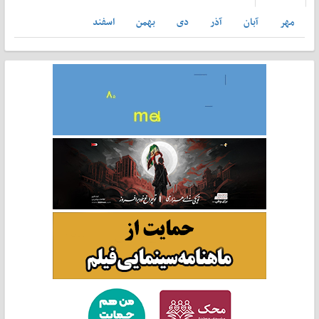
مهر
آبان
آذر
دی
بهمن
اسفند