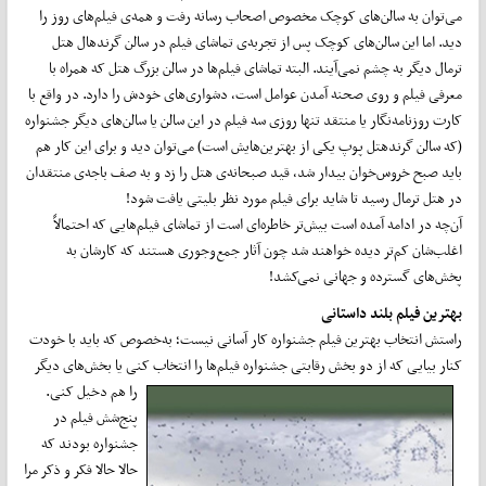
می‌توان به سالن‌های کوچک مخصوص اصحاب رسانه رفت و همه‌ی فیلم‌های روز را
دید. اما این سالن‌های کوچک پس از تجربه‌ی تماشای فیلم در سالن گرندهال هتل
ترمال دیگر به چشم نمی‌آیند. البته تماشای فیلم‌ها در سالن بزرگ هتل که همراه با
معرفی فیلم و روی صحنه آمدن عوامل است، دشواری‌های خودش را دارد. در واقع با
کارت روزنامه‌نگار یا منتقد تنها روزی سه فیلم در این سالن یا سالن‌های دیگر جشنواره
(که سالن گرندهتل پوپ یکی از بهترین‌هایش است) می‌توان دید و برای این کار هم
باید صبح خروس‌خوان بیدار شد، قید صبحانه‌ی هتل را زد و به صف باجه‌ی منتقدان
در هتل ترمال رسید تا شاید برای فیلم مورد نظر بلیتی یافت شود!
آن‌چه در ادامه آمده است بیش‌تر خاطره‌ای است از تماشای فیلم‌هایی که احتمالاً
اغلب‌شان کم‌تر دیده خواهند شد چون آثار جمع‌وجوری هستند که کارشان به
پخش‌های گسترده و جهانی نمی‌کشد!
بهترین فیلم بلند داستانی
راستش انتخاب بهترین فیلم جشنواره کار آسانی نیست؛ به‌خصوص که باید با خودت
کنار بیایی که از دو بخش رقابتی جشنواره
فیلم‌ها را انتخاب کنی یا بخش‌های دیگر
را هم دخیل کنی.
پنج‌شش فیلم در
جشنواره بودند که
حالا حالا فکر و ذکر مرا