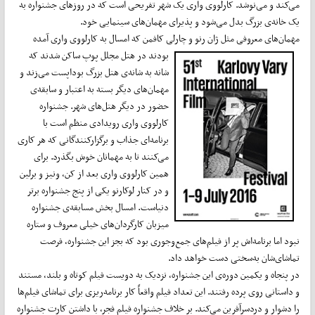
می‌کند و می‌نوشد. کارلووی واری یک شهر تفریحی است که در روزهای جشنواره به
یک خانه‌ی بزرگ بدل می‌شود و پذیرای مهمان‌های سینمایی خود.
مهمان‌های معروفی مثل ژان رنو و چارلی کافمن که امسال به کارلووی واری آمده
بودند در هتل مجلل پوپ ساکن شدند که
شانه به شانه‌ی هتل بزرگ بوداپست می‌زند و
مهمان‌های دیگر بسته به اعتبار و سابقه‌ی
حضور در دیگر هتل‌های شهر. جشنواره
کارلووی واری رویدادی منظم است با
برنامه‌ای جذاب و برگزارکنندگانی که هر کاری
می‌کنند تا به مهمانان خوش بگذرد. برای
همین کارلووی واری بعد از کن، ونیز و برلین
و در کنار لوکارنو یکی از پنج جشنواره برتر
دنیاست. امسال بخش مسابقه‌ی جشنواره
میزبان کارگردان‌های خیلی معروف و ستاره
نبود اما برنامه‌اش پر از فیلم‌های جمع‌وجوری بود که بجز این جشنواره، فرصت
تماشای‌شان به‌سختی دست خواهد داد.
در پنجاه و یکمین دوره‌ی این جشنواره، نزدیک به دویست فیلم کوتاه و بلند، مستند
و داستانی روی پرده رفتند. این تعداد فیلم واقعاً کار برنامه‌ریزی برای تماشای فیلم‌ها
را دشوار و دردسرآفرین می‌کند. بر خلاف جشنواره فیلم فجر، با داشتن کارت جشنواره