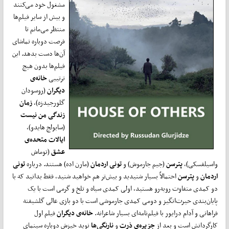
مشغول خود می‌کنند
و بیش از سایر فیلم‌ها
منتظر می‌مانم تا
فرصت دوباره تماشای
آن‌ها دست بدهد. این
فیلم‌ها بدون هیچ
ترتیبی
خانه‌ی
دیگران
(روسودان
گلورجیدزه)،
زمان
زندگی من نیست
(سابولچ هایدو)،
ایالات متحده‌ی
عشق
(توماش
واسیلفسکی)،
پترسن
(جیم جارموش) و
تونی اردمان
(مارن اده) هستند. درباره
تونی
اردمان
و
پترسن
احتمالاً بسیار شنیدید و بیش‌تر هم خواهید شنید، فقط بدانید که با
دو کمدی متفاوت روبه‌رو هستید، اولی کمدی سیاه و تلخ و گرمی است با یک
پایان‌بندی حیرت‌انگیز و دومی کمدی جارموشی است با دو بازی عالی گلشیفته
فراهانی و آدام درایور با فیلم‌نامه‌ای بسیار شاعرانه.
خانه‌ی دیگران
فیلم اول
کارگردانش است و بعد از
جزیره‌ی ذرت
و
نارنگی‌ها
نوید خیزش دوباره سینمای