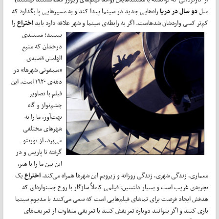
مثل
دو سال در دریا
راه‌هایی جدید در سینما پیدا کند و به مسیرهایی پا بگذارد که
کم‌تر کسی واردشان شدهاست. اگر به رابطه‌ی سینما و شهر علاقه دارد باید
اختراع
را
ببینید؛
مستندی
درخشان که منبع
الهامش قضیه‌ی
«سمفونی شهرها» در
دهه‌ی ۱۹۲۰ است. این
فیلم با تصاویر
چشم‌نواز و گاه
بهت‌آور، ما را به
شهرهای مختلفی
می‌برد، از تورنتو
گرفته تا پاریس و در
این بین ما را با هنر،
معماری، زندگی شهری، زندگی روزانه و زیروبم این شهرها همراه می‌کند.
اختراع
یک
تجربه‌ی غریب است و بسیار دلنشین؛ فیلمی کاملاً سازگار با روح جشنواره‌ای که
هدفش ایجاد فرصت برای تماشای فیلم‌هایی است که سعی می‌کنند با مدیوم سینما
بازی کنند و اگر بتوانند دوباره تعریفش کنند یا تعریفی متفاوت از تعریف‌های