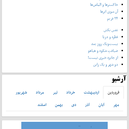
خاکسترها و الماس‌ها
آن سوی ابرها
۲۴ فریم
نفس بکش
قطره و دریا
بیست‌ویک روز بعد
ضیافتِ شکوه و هیاهو
از جایزه خبری نیست!
دو شهر و یک راین
آرشیو
فروردين
ارديبهشت
خرداد
تير
مرداد
شهريور
مهر
آبان
آذر
دی
بهمن
اسفند