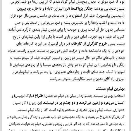
بود که تنها موفق به دیدن پنج‌شش فیلم کوتاه شدم که از بین آن‌ها دو فیلم تجربی
بسیار تماشایی بودند؛
جنگل پژواک‌ها
(لوز الیوارز کاپله) و
داخل، رو، بیرون
(سباستین برامشوبر). فیلم اول اسطوره‌ها را دست‌مایه‌ی داستان مینی‌مال خود قرار
داده است و اغلب راه‌ها را بر تفسیرش بسته و تنها می‌توانی از تماشایش و حس
معمایی بدون حل آن لذت ببری و خودت را برای دیدن فیلم بعدی کارگردانش آماده
کنی. اما فیلم دوم، تجربه‌، ادای دین و بازی است با یکی از اولین فیلم‌های تاریخ
سینما یعنی
خروج کارگران از کارخانه
(برادران لومیر). در این‌جا کارخانه جای
خودش را به یک دانشکده داده و حرکت افقی دوربین به سمت چپ و راست، همراه
شده با قاب‌های دائم در حال تغییر دوربین، و تغییر کیفیت فیلم از سیاه‌وسفید به
رنگی تا ویدئویی! این فیلم کوتاه در واقع تاریخچه‌ی سینما را از روزهای پیدایش تا
امروز با کمک چند نمای ثابت و جلوه‌های تصویری، روایت می‌کند و فیلم‌سازش را
پیروی راه گای مدین و پیتر سکارسکی معرفی می‌کند.
بهترین فیلم مستند
انتخاب بهترین مستند جشنواره از میان دو فیلم درخشان
اختراع
(مارک لوییس) و
آسمان می‌غرد و زمین می‌ترسد و دو چشم برادر نیستند
(بن ریورز) کار بسیار
دشواری است. فیلم ریورز تجربه‌ای منحصربه‌فرد است که از یک فیلم مستند
گزارش‌گونه شروع می‌شود و به یک مدیتیشن در باب هستی و زندگی بدل می‌شود و
باید دیدش تا متوجه شد که با چه اثر غریبی روبه‌رو هستی. فیلم به غرابت عنوانش
از کارگردانی که توانسته با مستندهایش (واقعاً فیلم‌های ریورز فقط مستند نیستند)