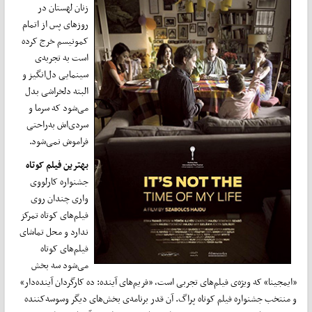
زنان لهستان در
روزهای پس از اتمام
کمونیسم خرج کرده
است به تجربه‌ی
سینمایی دل‌انگیز و
البته دلخراشی بدل
می‌شود که سرما و
سردی‌اش به‌راحتی
فراموش نمی‌شود.
بهترین فیلم کوتاه
جشنواره کارلووی
واری چندان روی
فیلم‌های کوتاه تمرکز
ندارد و محل تماشای
فیلم‌های کوتاه
می‌شود سه بخش
«ایمجینا» که ویژه‌ی فیلم‌های تجربی است، «فریم‌های آینده: ده کارگردان آینده‌دار»
و منتخب جشنواره فیلم کوتاه پراگ. آن قدر برنامه‌ی بخش‌های دیگر وسوسه‌کننده