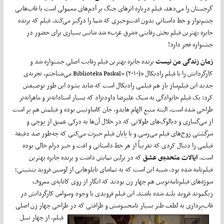
گرجستان را می‌دهد. فیلم درباره اثرهای جنگ بر آدم‌های معمولی است با قاب‌هایی
چشم‌نواز و خط داستانی بدون افت‌وخیزی که شما را درگیر می‌کند. فیلم که برنده
جایزه بهترین فیلم بخش رقابتی «شرقِ غرب» شد شانس بسیاری برای حضور در
جشنواره فجر دارد!
زمان زندگی من نیست
برنده جایزه بهترین فیلم رقابت اصلی جشنواره شد و
کارگردانش را با فیلم رادیکال «Biblioteka Paskal» (۲۰۱۰) می‌شناختم، تجربه‌ی
جدید این فیلم‌ساز باز هم فیلمی رادیکال است که شاید بشود این طور توصیفش
کرد: یک فیلم خانوادگی به سبک علیرضا داودنژاد که بسیار استادانه‌تر و ماهرانه‌تر
طراحی شده است. البته منبع الهام هایدو، جان کاساوتیس بوده و فیلمش هم پر است
از می‌گساری و دیالوگ‌های طولانی که در خلال آن‌ها به درکی عمیق از پوچی و
سرگشتی زوج‌های فیلم می‌رسی و با پایان فیلم حیرت می‌کنی که چه‌طور صد دقیقه
فیلمی را دنبال کردی که تقریباً از هر خط داستانی و افت و خیز درام خالی بوده
است.
ایالات متحده‌ِی عشق
که در برلین نمایش داشت و برنده جایزه بهترین
فیلم‌نامه شده بود، شبیه این است که به تماشای تابلوهایی از لوسین فروید بنشینی؛
سوژه‌های فیلم‌نامه‌نویس هم چهار زن بودند که انگار از روی کاناپه‌ی معروف
زیگموند فروید بلند شده باشند. این فیلم فرویدی با وجود وسواس کارگردانش در
قاب‌پردازی به لطف طنز بسیار نامحسوسش و ظرافتی که در طراحی چهار زن اصلی
فیلم، از چهار
نسل