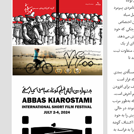
 بوده
امزدی پیرمرد
ل سیاه
ان اختصاص
کوچکی که خود
یش می‌دهد.
ای از یک
د متفاوت ثبت
 تا
مسأله‌ی بعدی
ه قرار است
ف برای افزودن
لم آخرش است.
که به‌طور مرتب
وند در حالی
بش را به خود
م اکتشاف گوشه
 به فرانسه به