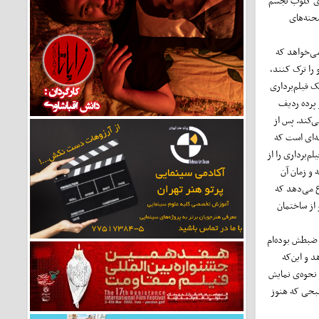
ه‌ی کلوب تجسم
حنه‌های
 می‌خواهد که
 را ترک کنند،
ک فیلم‌برداری
 پرده ردیف
‌کند. پس از
ه‌ای است که
م‌برداری را از
 و زمان آن
ع می‌دهد که
 از ساختمان
 ضبطش بوده‌ام
د و این‌که
 نحوه‌ی نمایش
شبحی که هنوز