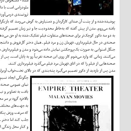
شده - دستخوش تاراج 
ملودرامی است با دا
ثروتمندی درمی‌آورند
پوشیده شده و از پشت آن صدای کارگردان و دستیارش به گوش می‌رسد که بازیگران 
یافته می‌روم. مدن از پیش گفته که به‌خاطر محدودیت جا و نیز زمان تصمیم گرفته
به دو سه دکور کوچک‌تر برای صحنه‌های متفاوت فیلم تفکیک شده به او حق می‌دهم
صحنه‌ی در حال فیلم‌برداری، قهرمان زن و مرد فیلم ـ همان دختر گل‌فروش و دانشج
جنگل استوایی به صورت بک‌پروجکشن نمایش داده می‌شود و مدن و فیلم‌بردارش هر د
می‌کنند. زمانی که وارد می‌شوم کار روی این صحنه تقریباً رو به پایان است. پس 
صحنه‌هایی از فیلم را که در اتاق قهرمان مرد فیلم می‌گذرد فیلم‌برداری کنند.
مدن پس از بازدید از دکور تصمیم می‌گیرد پشه‌بندی که در بالای تخت‌خواب آویزان
چگونگی ایجاد نسیم م
نمای عمومی صحنه از
بافت به تصاویر و نی
بالاخره گروه بر سر م
به جهت‌های مختلف ح
که سرعت وزش پنکه گ
جلب کند اما دختر ـ 
و کنار محل زندگی او