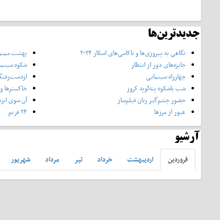
جدیدترین‌ها
نگاهی به پیروزی‌ها و ناکامی‌های اسکار ۲۰۲۴
بهشت ممنوع
جایزه‌های دور از انتظار
شکوه سینما
چهارراه سینمایی
ازدست‌رفتگا
شب باشکوه‌ پنه‌لوپه کروز
خاکسترها و 
حضور چشم‌گیر زنان فیلم‌ساز
آن سوی ابره
عبور از مرزها
۲۴ فریم
آرشیو
فروردين
ارديبهشت
خرداد
تير
مرداد
شهريور