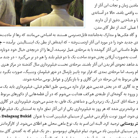
شین زمان و نجات این آثار از
واقعی باشد. حالا در آستانه‌ی
ما و شناختی دقیق از آن دارند
ا عملی کند. از نظر گای مدن،
ه و گاه عکس‌ها و مدارک به‌جامانده قابل‌دسترسی هستند به اشباحی می‌مانند که رها از مادیت‌ش
ی جدید خود را در مورد این آثار ازدست‌رفته - که ایده‌اش از بطن یک اینستالیشن برآمده –
ج
 خطوط داستانی این آثار گم‌شده یا به مرحله‌ی عمل نرسیده، آن‌ها را از دریچه‌ی خیال خود دوبار
رار است به‌صورت آن‌لاین پخش شوند ساخت یک یا دو فیلم بلند را هم در بر می‌گیرد
-
در چند مر
نند شاهد نحوه‌ی آفریدن این آثار باشند. مرحله‌ی نخست فیلم‌برداری سال گذشته در مرکز هنری
ام رسید. اما مرحله‌ی بعدی که قرار بود پاییز پارسال در شهر فیلم‌ساز، وینیپگ، صورت بگیرد به 
ای مربوط به این مرحله در این گالری و با بازیگران و عوامل بومی ساخته شوند.
ه گالری که در بخش قدیمی شهر قرار دارد می‌رسم. طبق اعلام قبلی، فیلم‌برداری باید یک س
ز ورود به گوشه‌ای از طبقه‌ی هم‌کف هدایت می‌شوم که در آن قطعه‌هایی از دکورهای مربوط به
ز جمله اتاق کنترل یک زیردریایی و دماغه‌ی یک قایق، به چشم می‌خورد. فیلم‌برداری در گالر
 برنامه‌ریزی شده که هر روز به فیلم‌برداری یکی از این آثار تعلق دارد به استثنای یک فیلم طولا
ری شود. امروز نوبت بازآفرینی فیلمی از سینمای فیلیپین است با عنوان
Dalagang Bukid
ر روستایی
ترجمه کرد. البته این اسم به یک نوع ماهی محلی هم اطلاق می‌شود. از کارگردانش
در سینمای فیلیپین یاد می‌شود. تمام فیلم‌های نپوموسنو ـ جز یک فیلم که به گفته‌ی گای م