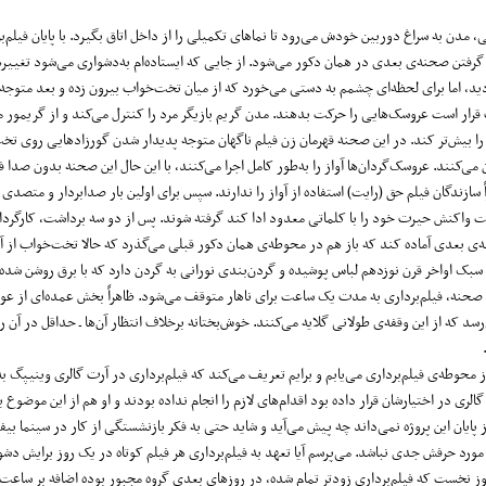
 مدن به سراغ دوربین خودش می‌رود تا نماهای تکمیلی را از داخل اتاق بگیرد. با پایان فیلم‌بر
گرفتن صحنه‌ی بعدی در همان دکور می‌شود. از جایی که ایستاده‌ام به‌دشواری می‌شود تغییره
ید، اما برای لحظه‌ای چشمم به دستی می‌خورد که از میان تخت‌خواب بیرون زده و بعد متوجه
قرار است عروسک‌هایی را حرکت بدهند. مدن گریم بازیگر مرد را کنترل می‌کند و از گریمور 
 بیش‌تر کند. در این صحنه قهرمان زن فیلم ناگهان متوجه پدیدار شدن گورزاد‌هایی روی تخ
می‌کنند. عروسک‌گردان‌ها آواز را به‌طور کامل اجرا می‌کنند، با این حال این صحنه بدون صدا فی
ً سازندگان فیلم حق (رایت) استفاده از آواز را ندارند. سپس برای اولین بار صدابردار و متصدی
ست واکنش حیرت خود را با کلماتی معدود ادا کند گرفته شوند. پس از دو سه برداشت، کارگردان
ه‌ی بعدی آماده کند که باز هم در محوطه‌ی همان دکور قبلی می‌گذرد که حالا تخت‌خواب از 
ه سبک اواخر قرن نوزدهم لباس پوشیده و گردن‌بندی نورانی به گردن دارد که با برق روشن شده
ین صحنه، فیلم‌برداری به مدت یک ساعت برای ناهار متوقف می‌شود. ظاهراً بخش عمده‌ای از عوام
 که از این وقفه‌ی طولانی گلایه می‌کنند. خوش‌بختانه برخلاف انتظار آن‌ها ـ حداقل در آن روز
حوطه‌ی فیلم‌برداری می‌یابم و برایم تعریف می‌کند که فیلم‌برداری در آرت گالری وینیپگ به
گالری در اختیارشان قرار داده بود اقدام‌های لازم را انجام نداده بودند و او هم از این موضوع ب
 پایان این پروژه نمی‌داند چه پیش می‌آید و شاید حتی به فکر بازنشستگی از کار در سینما بیفت
مورد حرفش جدی نباشد. می‌پرسم آیا تعهد به فیلم‌برداری هر فیلم کوتاه در یک روز برایش دشوا
وز نخست که فیلم‌برداری زودتر تمام شده، در روزهای بعدی گروه مجبور بوده اضافه بر ساعت 