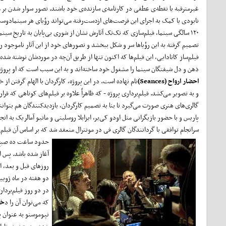
غیرمترقبه یا نقطه‌ی عطفی در کارنامه‌ی سازنده‌ی خود باشند. تصور سوار شدن بر ما
نابودی یا کمک به اجرای این فرصت‌های ازدست‌رفته می‌تواند رؤیای هر سینمادوست 
۱۲۰ سالگی سینما، فیلم‌سازی که تک‌تک آثارش نشان از شوری بی‌پایان به تاریخ سین
تصمیم گرفته به این ر‌ؤیاها سر و شکل ببخشد و تصورهای خود از این آثار ناموجود ر
فیلم‌ساز کانادایی، این فیلم‌ها که اکنون تنها از طریق آن‌چه در موردشان نوشته شد
ذهن و دل شیفتگان سینما را مشغول خود ساخته‌اند و به این سبب است که او پروژه‌
احضار ارواح
(
Seances
)
نام نهاده است. در این پروژه، کارگردان با الهام گرفتن از
و به تصویر می‌کشد. فیلم‌برداری پروژه - که ظاهراً علاوه بر فیلم‌های کوتاهی که ق
گالری‌های هنری صورت می‌گیرد تا بنا به تصمیم کارگردان، بازدیدکنندگان هم بتوا
پاریس و با حضور بازیگرانی مثل اودو کی‌یر، ایزابلا روسلینی و ماتیو آمالریک به انج
سرانجام توافقی با گردانندگان گالری فی در مونترال منعقد شد که بر اساس آن فیلم‌ه
حدود ساعت ده صبح ب
آغاز شده باشد. پس ا
روزهای قبل و بعد، ا
دو هفته در ماه ژوییه
در دو روز فیلم‌بردا
که می‌توان آن را د
خت
نپوموسنو به عنوان پ