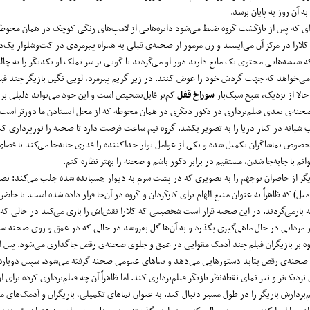
به آن روز به پایان برسد.
ی که پس از بازگشت گروه ضبط می‌شود دایره‌هایی از لامپ‌های رنگی کوچک در همان محوطه
لارا در مرکز آن می‌ایستد و زن مرموز از صحنه‌ی قبلی به همراه پیرمردی در کت‌و‌شلوار یک
ه شیشه‌هایی محتوی یک مایع دارند دور او می‌گردند تا گویی بر سر تملک او یکدیگر را به چا
می‌خواهد که جهت گردش خود را عوض کنند. در زیر گریم پیرمرد، لویی نگین بازیگر چند فیل
لا از نزدیک، شبح سبک‌بار
سوراخ قفل
کم‌تر قابل‌تشخیص است و این خود ‌می‌تواند دلیلی بر
حنه‌ی بعدی فیلم‌برداری در دکور دیگری در همان محوطه که از محل ایستادن ما دورتر است 
شبانه در کنار دریا را به تصویر بکشد. گروه نیم ساعت فرصت دارد تا صحنه را نورپردازی کند
وص تماشاگران تکمیل شده و یکی از عوامل نوار جداکننده را قدری جا‌به‌جا می‌کند تا فضای
وانم با جا‌به‌جا شدن، مستقیم در برابر دکور باشم و صحنه را بهتر نظاره کنم.
یگر از حاضران توجهم را به تصویری که در پشت سرم به دیوار چسبانده شده جلب می‌کند: تص
) که ظاهراً به عنوان منبع الهام برای کارگردان و گروه در آن‌جا قرار داده شده است. با حاض
 بازمی‌گردند. در این صحنه قرار است شخصیتی که کلارا نقش‌اش را بازی می‌کند در حالی که ظ
 مردانی در حال ماهی‌گیری بگذرد و به آن‌ها گل بفروشد در حالی که در عمق و روی صحنه سه 
لاوه بر بازیگران فیلم چند آدمک مقوایی در عمق و جلوی صحنه‌ی رقص جاگذاری می‌شود. پس از
 بر صحنه‌ی رقص بتابد دستورهایی می‌دهد و نماهای عمومی صحنه گرفته می‌شود. سپس دوباره
زدیک‌تر و نیز نمای نقطه‌نظر بازیگر فیلم‌برداری ‌کند. اما ظاهراً آن چه فیلم‌برداری کرده برای
‌بردارش بازیگر را در طول مسیر دنبال کند. به عنوان نماهای تکمیلی، بازیگران و آدمک‌های م