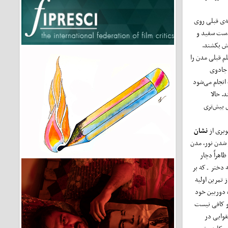
‌ی قبلی روی
‌دست سفید و
لش بکشند.
م قبلی مدن را
 جادوی
انجام می‌شود
. حالا
 بیش‌تری
ویری از
نشان
ر شدن نور، مدن
اهراً دچار
دختر ـ که بر
 تمرین اولیه
 دوربین خود
 او کافی نیست
قوایی در