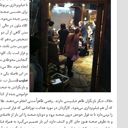
تا فیلم‌برداری مربوط 
برای نخستین صحنه‌ا
زمین چیده می‌شود. ک
کلاه ملون در حالی ک
مدن گاهی از آن دو 
تشخیص می‌دهم که حا
دوربین مدن باشد. ص
و قرار است یک کلوب 
گنجایش محوطه‌ی مخص
ایجاد شود. حالا می‌ت
در این فاصله یکی د
صلیب (
سسیل ب. دمیل
و بازیگرانش به صحنه
فراموشی شده از کنار
خلاف دیگر بازیگران ظاهر فیلیپینی دارند ـ رقصی ظاهراً سنتی انجام می‌دهند. ع
که آن هم فیلم‌برداری می‌شود، کارگردان در مورد هدایت نورافکنی که قرار است
را برمی‌دارد تا به قول خودش درون صحنه برود و دوباره صحنه را این بار از فاصله‌ی ن
و به نظرش صحنه هنوز جای کار و کشف دارد. این بار تصمیم می‌گیرد به همراه فیلم