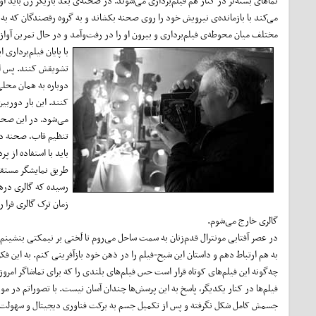
نماهای بسته‌تر در کنار هم فیلم‌برداری می‌شوند. در صحنه‌ی بعد بازیگر زن باید
می‌کند با بازمانده‌ی نیرویش خود را روی صحنه بکشاند و به گروه رقصندگان که ب
مختلف میان محوطه‌ی فیلم‌برداری و بیرون او را در رفت‌وآمد و در حال تمرین آواز 
با پایان فیلم‌برداری
تشویقش کنند. پس از 
دوباره به همان محلی 
کنند. این بار دوربی
می‌شود. در این صحن
تنظیم قاب، صحنه در
باید با استفاده از 
طریق نمایشگر مستقر 
رسیده که گالری درها
زمان ترک گالری فرا 
گالری خارج می‌شوم.
در عصر آفتابی مونترال قدم‌زنان به سمت ساحل می‌روم تا لَختی بر نیمکتی بنشینم
به هم ارتباط دهم و داستان این شبح-فیلم را در ذهن خود بازآفرینی کنم. به این فکر 
چه‌گونه این فیلم‌های کوتاه قرار است حس فیلم‌های بلندی را که برای تماشاگر امر
فیلم‌ها در کنار یکدیگر، پاسخ به این پرسش‌ها چندان آسان نیست. با تصوراتم در
جسمش کامل شکل نگرفته و پس از تکمیل جسم به برکت فناوری دیجیتال و سهولت نسخ