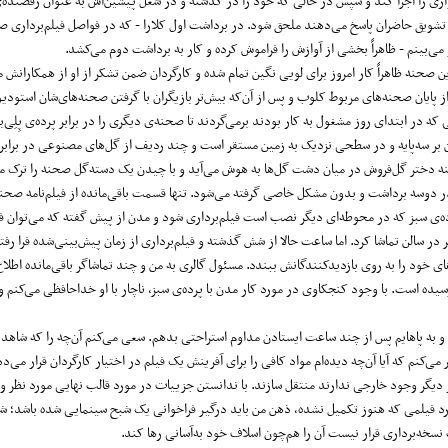
 آوازی را اجرا کند و سپس در حالی که خود را در گذشته و در شغل پیشین‌اش به عنوان رقصند
ه تشویق حاضران پاسخ می‌دهند ملحق شود. در برداشت اول کلارا - که در فواصل فیلم‌برداری ص
می‌بینم - ظاهراً بخشی از آوازش را فراموش کرده و کار به برداشت دوم می‌کشد.
 این صحنه ظاهراً کار امروز برای لویی نگین تمام شده و کارگردان ضمن تشکر از او از همکارانش
پایان صحنه‌های مربوط کلوب و پس از آن‌که بیش‌تر بازیگران با گرفتن صحنه‌های‌شان استودیو
که در ابتدای روز مشغول به کار بودند برمی‌گردند تا صحنه‌ی دیگری را در برابر پرده‌ی پِلِی‌ب
ن بر سه‌پایه و در سطحی نزدیک به زمین مستقر است و چند ردیف از گل‌های مصنوعی در برابر
ه دختر گل‌فروش در میان دشت گل‌ها به هوش می‌آید و با چیدن یک دسته‌گل صحنه را ترک می
 دوسه برداشت و بدون مشکل خاصی گرفته می‌شود. تنها قسمت باقی‌مانده از فیلم‌نامه صحن
پرده‌ی سبز که در محوطه‌ای دیگر نصب است فیلم‌برداری شود و مدن از پیش گفته که می‌توان فیل
در سالن تماشا کرد. اما ساعت حالا از شش گذشته و فیلم‌برداری از زمان پیش‌بینی‌شده فرا رفته
ی خود را به روی بازدیدکنندگانش ببندد. مسئول گالری به من و چند تماشاگر باقی‌مانده اطلا
رسیده است. با وجود کنجکاوی در مورد کار مدن با پرده‌ی سبز، ناچار با او خداحافظی می‌کنم و
 و به پاهایم پس از چند ساعت ایستادن مداوم استراحتی بدهم. سعی می‌کنم آن‌چه را که شاهد
می‌کنم که آیا آن‌چه دیده‌ام مواد کافی را برای آفرینش یک فیلم در اختیار کارگردان قرار می‌ده
وز دیگر وجود خارجی ندارند منتقل سازند. با ندانستن جزییات در مورد قالب نهایی مورد نظر و
 مورد فیلمی که هنوز تکمیل نشده، ذهن من باید درگیر فراخوانی یک شبح سینمایی شده باشد؛ 
ه‌برداری قرار نیست آن را هم‌چون اسلاف خود به‌آسانی رها کند.