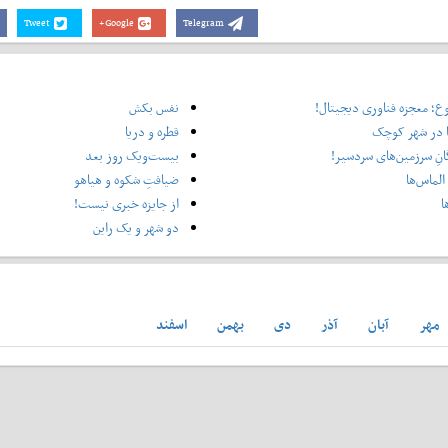
Tweet
Google+
Telegram
؛ معجزه فناوری دیجیتال!
نفس بکش
 در شهر کوچک
قطره و دریا
نِ سرزمین‌های سردسیر!
بیست‌ویک روز بعد
الماس‌ها
ضیافتِ شکوه و هیاهو
ا
از جایزه خبری نیست!
دو شهر و یک راین
مهر
آبان
آذر
دی
بهمن
اسفند