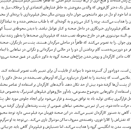
زمان شده‌اند و هیچ اثری از آن‌ها نیست. فیلم اصلی که ظاهراً نخستین فیلم سینمای فیلیپین
ستان یک دختر گل‌فروش که والدین مقروضش به خاطر فشارهای اقتصادی او را برخلاف میل به ن
 اما خود او دل در مهر دانشجویی جوان دارد. ورودی سالن محل فیلم‌برداری با پرده‌ای از مخم
را هدایت می‌کنند. پرده را کنار می‌زنم و به گوشه‌ای که با طناب مشخص شده و به تماشاگر
 هنگام فیلم‌برداری خبرنگاری در داخل صحنه و کنار عوامل نباشد. با دیدن محوطه‌ی نسبتاً 
. البته مونیتوری هم در خارج محوطه نصب شده که فیلم‌برداری صحنه‌ها را به‌طور زنده نما
وی جوان ـ را به تصویر می‌کشد که ظاهراً در ساحلی سرگردان هستند. پشت سر بازیگران، صحنه‌
و دوربین‌به‌دست گام برداشتن آن دو را در حالتی از سرگردانی و نگرانی در نماهایی با ابعا
از کات دادن کارگردان و روشن شدن چراغ‌های صحنه گروه به دکور دیگری در عمق صحنه می‌روند
 است، دورادور آن گسترده شود تا بتواند از قابلیت آن برای تغییر بافت تصویر استفاده کند. 
لایمی است که پشه‌بند را به اهتزاز
دربیاورد بی‌آن‌که آویزهای نصب‌شده در مدخل دکور را ک
 پشت آن‌ها گرفته شود بیش از حد تکان دهد. تأکیدهای کارگردان بر استفاده از عناصر مختل
ز استفاده از دکورهایی به‌وضوح مصنوعی، یادآور حال‌و‌هوای فیلم‌های اشترنبرگ به‌خصوص فی
حل قرارگیری پنکه‌ی تولید باد به توافق می‌رسند و قرار می‌شود برای ایجاد جلوه‌ی مورد نظر، پن
رکت داده شود. پس از تمرینی مختصر، نماهای عمومی از پشت رشته‌های آویزان گرفته می‌ش
اهی به دستور کارگردان تغییر می‌کند. در این صحنه قهرمان مرد فیلم سعی دارد توجه محبو
که نقش‌اش را کلارا فوری، رقصنده‌ی معروف ساکن مونترال بازی می‌کند ـ بی‌توجه به او سرگر
ست. مدن به انگلیسی گروه را هدایت می‌کند، اما دستیارش و فیلم‌بردار گاهی باید جزییاتی را