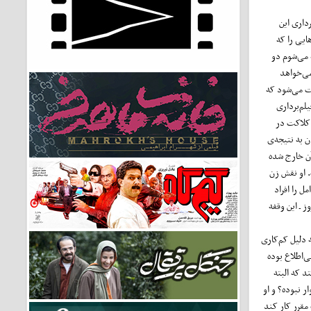
داری این
ایی را که
 می‌شوم دو
می‌خواهد
ت می‌شود که
لم‌برداری
 کلاکت در
 به نتیجه‌ی
آن خارج شده
. او نقش زن
ل را افراد
 ـ این وقفه
 دلیل کم‌کاری
ی‌اطلاع بوده
د که البته
ر نبوده؟ و او
مقرر کار کند