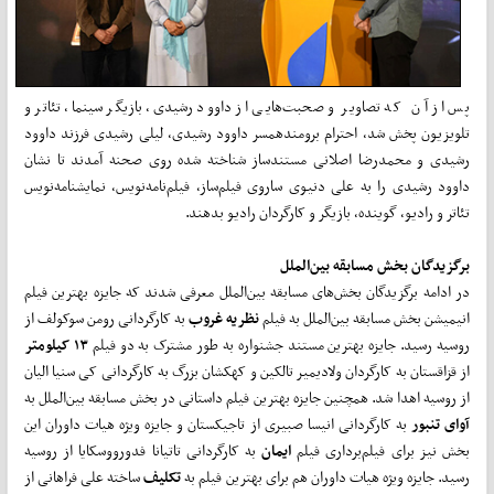
پس از آن که تصاویر و صحبت‌هایی از داوود رشیدی، بازیگر سینما، تئاتر و
تلویزیون پخش شد، احترام برومندهمسر داوود رشیدی، لیلی رشیدی فرزند داوود
رشیدی و محمدرضا اصلانی مستندساز شناخته شده روی صحنه آمدند تا نشان
داوود رشیدی را به علی دنیوی ساروی فیلم‌ساز، فیلم‌نامه‌نویس، نمایشنامه‌نویس
تئاتر و رادیو، گوینده، بازیگر و کارگردان رادیو بدهند.
برگزیدگان بخش مسابقه بین‌الملل
در ادامه برگزیدگان بخش‌های مسابقه بین‌الملل معرفی شدند که جایزه بهترین فیلم
انیمیشن بخش مسابقه بین‌الملل به فیلم
نظریه غروب
به کارگردانی رومن سوکولف از
روسیه رسید. جایزه بهترین مستند جشنواره به طور مشترک به دو فیلم
۱۳ کیلومتر
از قزاقستان به کارگردان ولادیمیر تالکین و کهکشان بزرگ به کارگردانی کی سنیا الیان
از روسیه اهدا شد. همچنین جایزه بهترین فیلم داستانی در بخش مسابقه بین‌الملل به
آوای تنبور
به کارگردانی انیسا صبیری از تاجیکستان و جایزه ویژه هیات داوران این
بخش نیز برای فیلم‌برداری فیلم
ایمان
به کارگردانی تاتیانا فدورووسکایا از روسیه
رسید. جایزه ویژه هیات داوران هم برای بهترین فیلم به
تکلیف
ساخته علی فراهانی از