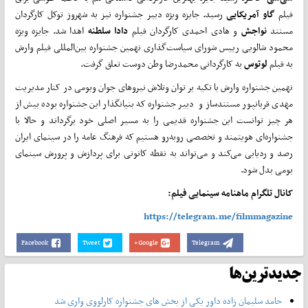
فیلم
گاو آمریکایی
رسید. جایزه ویژه دبیر جشنواره نیز به شهروز توکل کارگردان
مستند
نواجش
و هادی احمدی کارگردان فیلم
دادا سلطنه
اهدا شد. جایزه ویژه
محمود شالویی رییس شورای سیاست‌گذاری نهمین جشنواره بین‌المللی فیلم وارش
به فیلم
لوتوس
به کارگردانی محمدرضا وطن دوست تعلق گرفت.
نهمین جشنواره وارش با تکیه بر توان وتلاش نیروهای جوان وبومی در کنار مدیریت
مهدی قربانپور مستندساز و دبیر جشنواره که بنیانگذار این جشنواره بوده بیش از
هر چیز توانست این جشنواره قدیمی را به مسیر اصلی خود برگرداند و حالا با
جشنواره‌ای هویتمند و تخصصی روبه‌رو هستیم که فرهنگ عامه را در سینمای ایران
رصد و ردیابی می‌کند و می‌تواند به نقطه کانونی برای پردازش و پرورش سینمای
بومی بدل شود.
کانال تلگرام ماهنامه سینمایی فیلم:
https://telegram.me/filmmagazine
Facebook
Tweet
Google+
Telegram
جدیدترین‌ها
حامد سلیمان زاده داور یکی از بخش های جشنواره کارلووی واری شد