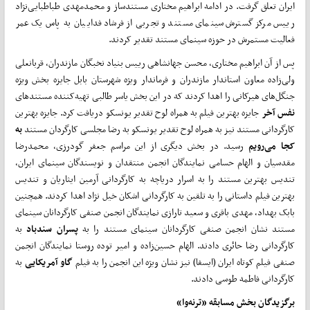
ایران تعلق گرفت. در ادامه ابراهیم مختاری مستندساز و محمدمهدی طباطبایی‌نژاد
رییس مرکز گسترش سینمای مستند و تجربی از فرشاد فداییان به پاس یک عمر
فعالیت مستمرش در حوزه سینمای مستند تقدیر کردند.
پس از آن ابراهیم مختاری، محسن جهانشاهی رییس بنیاد نخبگان مازندران، قربانعلی
ولی‌زاده معاون استاندار مازندران و فرماندار ویژه شهرستان بابل جایزه بخش ویژه
جنگل‌های هیرکانی را اهدا کردند که در این بخش یاسر طالبی تهیه‌کننده مستندهای
نفس آخر
جایزه بهترین فیلم به همراه لوح تقدیر یونسکو دریافت کرد. جایزه بهترین
کارگردانی مستند نیز به همراه لوح تقدیر یونسکو به رضا مجلسی کارگردان مستند
به
کجا می‌رویم
رسید. در بخش دیگری از این مراسم جعفر گودرزی، محمدرضا
مقدسیان و الهام حسامی نمایندگان انجمن منتقدان و نویسندگان سینمای ایران،
تندیس بهترین مستند را به اسرار دریاچه به کارگردانی آرمین ایثاریان و تندیس
بهترین فیلم داستانی را به تلقین به کارگردانی اشکان خیل نژاد اهدا کردند. همچنین
بابک بهداد، مهدی باقری و سعید تارازی نمایندگان انجمن صنفی کارگردانان سینمای
مستند نشان انجمن صنفی کارگردانان سینمای مستند را به
پسران سندباد
به
کارگردانی رضا حائری دادند. الهام حسین‌زاده و امیر توده روستا نمایندگان انجمن
صنفی فیلم کوتاه ایران (ایسفا) نیز نشان ویژه این انجمن را به فیلم
گاو آمریکایی
به
کارگردانی فاطمه طوسی دادند.
برگزیدگان بخش مسابقه «ترنه‌وا»