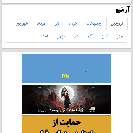
آرشیو
فروردين
ارديبهشت
خرداد
تير
مرداد
شهريور
مهر
آبان
آذر
دی
بهمن
اسفند