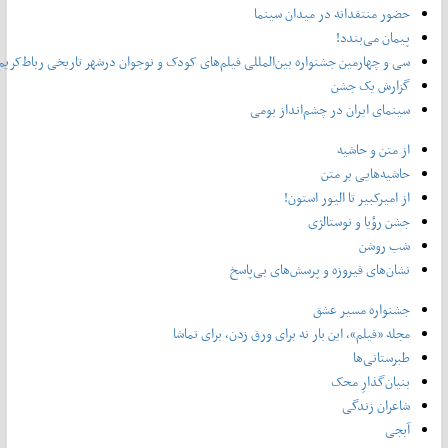
حضور منتقدانه در میدان سینما
پیمان می‌بندد!
سی و چهارمین جشنواره بین‌المللی فیلم‌های‌ کودک و نوجوان درشهر تاریخی رباط‌کریم
گزارش یک جشن
سینمای ایران در چشم‌انداز بومی
از متن و حاشیه
حاشیه‌هایی بر متن
از امیرکبیر تا الیور استون!
جشن رؤیا و نوستالژی
شب روشن
نشان‌های فیروزه و پرسش‌های بی‌پاسخ
جشنواره مسیر عشق
مجله «فیلم»، این بار نه برای ورق زدن، برای تماشا
طبرستانی‌ها
بنیان‌گذارِ محک
شاعران زندگی
آبجی