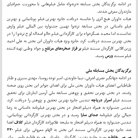
در ادامه برگزیدگان بخش مسابقه «ترنه‌وا» شامل فیلم‌هایی با محوریت جغرافیای
مازندران معرفی شدند.
هیات داوران هیچ اثری را شایسته دریافت جایزه بهترین فیلم پویانمایی و بهترین
فیلم داستانی در بخش مسابقه ترنه‌وا نهمین جشنواره بین المللی فیلم وارش
ندانستند اما محمد عسگرخواه برای کارگردانی فیلم خالو اسداله لوح ترنه‌وا را در
بخش بهترین مستند دریافت کرد. جایزه ویژه هیات داوران این بخش به علی احمد
زرین‌کلایی کارگردان مستند فیلم
بر فراز صخره‌های مرتفع
و جواد وطنی تهیه‌کننده
فیلم مستند
ورس
رسید.
برگزیدگان بخش مسابقه ملی
در ادامه جهانگیر نصری اشرفی، نیما جاویدی، امیر توده روستا، مهدی منیری و طناز
طباطبایی اعضای هیات داوران بخش ملی برای اهدای جوایز این بخش روی صحنه
رفتند. در بخش بهترین تحقیق و پژوهش مسابقه ملی آرمین ایثاریان برای تحقیق
مستند فیلم
اسرار دریاچه
تندیس جایزه بهترین تحقیق و پژوهش را دریافت کرد.
تندیس جشنواره به همراه دیپلم افتخار در بخش بهترین فیلم‌نامه داستانی به رضا
جمالی برای فیلم‌نامه
صدای سارا
رسید و در بخش بهترین کارگردانی پویانمایی،
تندیس جشنواره به همراه دیپلم افتخار به ملیحه غلام‌زاده کارگردان فیلم
کلاف
اهدا
شد. جایزه بهترین کارگردانی مستند این بخش به الهام معروفی برای فیلم
۳۳۰
سی‌سی خاطره
رسید جایزه بهترین کارگردانی داستانی هم به فاطمه طوسی برای