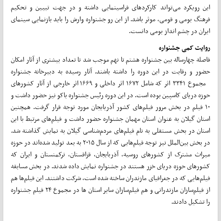
این رویکرد می‌تواند کارکردهای فراسینمایی داشته و در جهت تبیین و تحکیم
فرهنگ بومی و قومی، موثر باشد. از این رو جشنواره وارش را باید بازنمایی سینمای
ایران در چشم انداز بومی دانست.
روایت کمی جشنواره
فاصله چهارساله بین جشنواره هشتم تا نهم موجب شد تا تعداد بیشتری از آثار امکان
حضور و رقابت در این دوره را داشته باشند. آثار رسیده به دبیرخانه جشنواره
مجموع ۳۳۴۱ اثر که شامل ۱۶۷۲ اثر داخلی و ۱۶۶۹ اثر خارجی از آثار کشورهای
حوزه دریای کاسپین بوده است. در این دوره رئیس جشنواره باکو نیز حضور داشت و
۱۰ فیلم در بخش مرور فیلم‌های کشور آذربایجان مورد توجه قرار گرفت. همچنین
استان گیلان به عنوان استان مهمان جشنواره حضور داشت و فیلم‌های مرتبط با این
استان در بخش مستقلی به نام فیلم‌های مردم‌شناسی گیلان به نمایش گذاشته شد.
در بخش بین‌الملل نیز توجه فیلم‌هایی که از سال ۲۰۱۵ به بعد تولید شده‌اند در حوزه
میراث مشترک از کشورهای روسیه، آذربایجان، قزاقستان، ترکمنستان و ایران که
کشورهای حوزه دریای خزر هستند در جشنواره نمایش داده شدند. در بخش مسابقه
فیلم‌هایی که در جغرافیای مازندران ساخته شده است، شرکت داشتند. این فیلم‌ها هم
از فیلم‌سازان مازندرانی و هم فیلم‌سازان سایر استان ها در مجموع ۲۴ فیلم جشنواره
را تشکیل دادند.