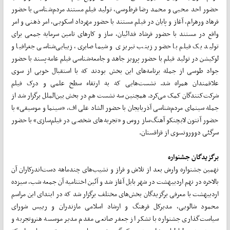
حضور احد محبی و محمد رضا فرطوسی، تولید فیلم مستند مردم‌شناسی با حضور
فرهاد ورهرام، آغاز و پایان در فیلم مستند با حضور مهرداد اسکویی، امر ذهنی و امر
واقع در مستند با حضور فرشاد فدائیان، ساز و کارهای تامین سرمایه جمعی برای
تولید یک فیلم با حضور زینب تبریزی و شیما صابری، زیبایی‌شناسی جغرافیا و
لوکیشن در تولید فیلم با حضور پرویز جاهد و جامعه‌شناسی فیلم عامه‌پسند با حضور
جواد طوسی از جمله برنامه‌های این بخش بودند که با استقبال خوبی از سوی
علاقمندان همراه شد. نشست‌هایی که به ارتقاء سطح علمی و درک فیلم
شرکت‌کنندگان کمک می‌کرد. همچنین سه نشست هم در بخش بین‌الملل برگزار شد از
جمله سینمای مردم‌شناسی آذربایجان با حضور الشاد علی اف، «سینما و موسیقی» با
حضور آنتون لابچنکو آهنگ‌ساز روس و «تجربه‌های شخصی در فیلم‌سازی» با حضور
سرگئی دووروتسوی از قزاقستان.
برگزیدگان جشنواره
نهمین جشنواره وارش بعد از تلاش و فراز و نشیب‌های چندماهه دست‌اندرکاران آن
بالاخره در نهم اردبیهشت در شهر بابل آغاز شد و آئین اختتامیه آن جمعه شب، سیزده
اردیبهشت با معرفی برگزیدگان بخش‌های مختلف برگزار شد که در ابتدای این مراسم
محمود شالویی، مدیرکل فرهنگ و ارشاد اسلامی مازندران و رییس شورای
سیاست‌گذاری جشنواره با تشکر از جعفر صانعی مقدم مدیر موسسه هنروتجربه و