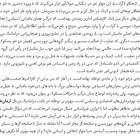
از خود در هیچ جا باقی نگذاشته است (ویلسن)، و یک پسربچه‌ی ۱۱ ساله‌ی کنجکاو (گرانت). این چهار نفر در تنگنایی شوک‌آور قرار می‌گیرند که با ورود دختر
 فعالان فرقه‌ای است و اینک در حال گریز به سر می‌برد) به جمع‌شان، درام وارد فاز اصلی خود م
تان‌های دیگر متن (یک کار‌شناس اداری رشته‌ی بهداشت که درگیر فضای مافیایی/ سیاسی/ تجا
‌ای که صرف دوستی با گرانت او را وارد موقعیتی بغرنج و تلخ می‌کند، مأمور اطلاعاتی‌ای که در صد
ای اصلی داستان است و...)، روندی تصاعدی را در تعلیق‌پروری و هیجان‌زایی دراماتیک می‌پ
قعیت دیگری که عبارت از فعالیت مستمر و پیگیر گروه‌هایی تروریستی (همان دو نفر مشکوک 
ها اشاره شد) است، چالشی پویا ایجاد می‌کند. پیتر (با بازی خوب نیل مکسل) در رأس این گروه
 تعقیب کتاب کمیک و نیز جسیکا هاید، به‌سهولت به قتل زن و مرد و بچه دست می‌زند، اما 
ته‌ی این آدم نامتعادل که حتی در راه رفتن و ایستادن هم نوعی لختی و ناموزونی دارد، تا
ت نابه‌هنجار کنونی‌اش نقش داشته است.
یه‌ی درام خود را بر مایه‌ی توطئه نهاده است. در آغاز که بین برخی از کاراکتر‌ها صحبت‌هایی 
انه‌ی برخی بحران‌های اجتماعی توسط دولت‌های بزرگ یا باندهای ذی‌نفوذ مافیایی به عمل می‌آ
می‌شود، ولی رفته‌رفته اوضاع چنان درگیر با حرکات مشکوک و پنهان می‌شود که به نظر می‌رس
به بهره‌برداری‌های اقتصادی و سیاسی است. مهم‌ترین توطئه در بافت دراماتیک سریال
آرمان‌ش
فی به‌ظاهر مطلوب اما با ابزاری غیرانسانی دنبال می‌شود. این‌جا است که این سؤال فلسفی م
نه تا چه میزان در گزینش وسیله‌ها و ابزار نیل به این آرمان نقش دارند؟ آیا دست‌یابی به اتو
یایی و گروه‌های تروریستی و شکنجه‌گر مجاز است؟ آیا مقابله به مثل با شکنجه‌گر‌ها بر مبنای ر
طر بهبود وضعیت آینده‌ی دنیا جواز اخلاقی و انسانی دارد؟ و از همه مهم‌تر آیا نگرش توطئه