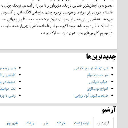
مجموعه‌ی
آرمان‌شهر
فضایی تاریک، دلهره‌آور و ناامن را از آینده‌ی نزدیک جهان 
فاصله‌ی دوربین از سوژه‌ها و هم‌چنین وجود چشم‌اندازهایی لانگ‌شاتی از گستره‌ی
می‌دهد. نقطه‌ی پایانی فصل اول سریال، تمرکز بر شخصیت جسیکا و راز نهانی است ک
دراماتیک فصل دوم خواهد بود؛ اگرچه در این فاصله شبکه‌ی اچ‌بی‌او قصد دارد مقد
در ترسیم کابوس‌های بشر مدرن دارد - تدارک ببیند.
جدیدترین‌ها
«ن.خ»؛ استوار بر کمدی
شور و شعور
در حسرتِ درام
کابوس توطئ
خواب طولانی
حاشیه در بر
امواج نوستالژی
نقد خوانندگا
ضیافت لبوی آلوئه‌ورایی!
وقتی داورها 
آرشیو
فروردين
ارديبهشت
خرداد
تير
مرداد
شهريور