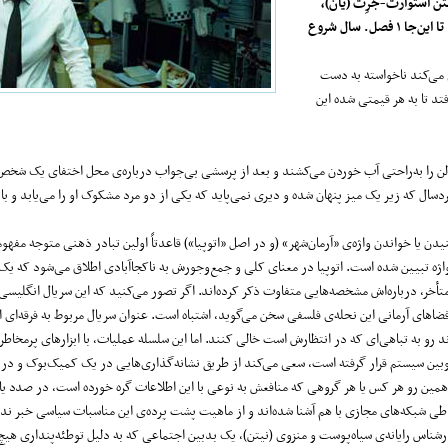
یتن استوارت-جَرِت (یان)،
عدیل اختر (ویلسن)، پل هیگینز (مایکل)، الیور وولفورد (گرانت). تعداد فصل‌ها: تا این‌جا ۱ فصل. سال شروع
 می‌کند ناخواسته به دست
فتد تا به هر قیمتی شده این
ن را به‌راحتی آب خوردن می‌کشند و بعد از پرسشی بی‌جواب درباره‌ی محل اختفای یک شخص 
خردسال که زیر یک میز پنهان شده و دیری نمی‌پاید که یکی از دو مرد مشکوک او را می‌یابد و با
دن یا خواندن واژه‌ی «آرمان‌شهر» (و در اصل «اتوپیا») قاعدتاً اولین تبادر ذهنی متوجه مف
 واژه تبیین شده است. اتوپیا در معنای کلی و جمع‌وجورش به ناکجاآبادی اطلاق می‌شود که یک
 متأخر، درباره‌اش مشخصه‌هایی متفاوت ذکر کرده‌اند. اگر تصور می‌کنید که این سریال انگلی
 فضاهای آرمانی این نحله‌ی فلسفی سخن می‌گوید، اشتباه است. عنوان سریال مربوط به فرقه‌ای
 رو به تباهی‌ای که در انتظارش است خالی کنند. اما این سلسله عملیات، با ابزارهای پرمخاطره
ضوبین سیستم قرار گرفته است، سعی می‌کند از طریق نشانه‌گذاری‌هایی در یک کمیک‌بوک و در
از همین رو هر کس یا هر گروهی که منافعش به نوعی با این اطلاعات گره خورده است، در صدد یا
 طی شبکه‌های مجازی با هم آشنا شده‌اند و از ماهیت پشت پرده‌ی این مناسبات سیاسی خبر ندار
ناس رایانه‌ی سیاه‌پوست و منزوی (نیتن)، یک بدبین اجتماعی که به دلیل توطئه‌پنداری هیچ