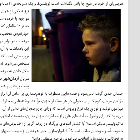
هویتی‌ای 
فرزند یکی از‌‌ همان
مواجهه با خرده‌داس
دختر ۱۰ ساله
چهارنفره‌ی شخصیت‌ه
موقعیت در برابر مو
این یادداشت به آن‌
تروریستی است که در
مشخص می‌شود که گذش
شکل دادن به موقعی
سریال
آرمان‌شهر
پا
پشت پرده‌ای و عامد
چندان جدی گرفته نمی‌شود و طعنه‌هایی معطوف به توهم‌پنداری بر اساس آن ابراز 
مؤلفان سریال، کوچک‌ترین تحولی در هر نقطه از جهان، برآیند توطئه‌هایی معطوف 
پیرامون تولید و توزیع یک نوع ویروس است که ورای جاروجنجال‌های ناشی از آن، هد
می‌شود که برای وصول به آینده‌ای عاری از مخاطرات جهان مدرن، مناسبات اخلاق‌مدارا
ماکیاولیسم ممکن است؟ آیا کشتار آدم‌های بی‌گناه در روند گریز از اختاپوس‌های ماف
خشونت‌آمیز خودشان صائب است؟ آیا ناتوان‌سازی بخش عمده‌ای از جمعیت جهان به خا
به تحرکات و نقشه‌ها و اتفاقات پیرامونی توجیه منطقی دارد؟