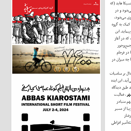
ی به نام جسیکا هاید (که
ی‌شود و در
ری می‌شود،
د کمک به گروه
یماید. این
که در آغاز
 جمع‌وجور
در فرجام
 چه میزان در
دال بر مناسبات
ید، این ایده
د طبق دیدگاه
هر
، فعالیت
هم متبادر
پیا از مسیر
فتار
‌آمیز افراطی