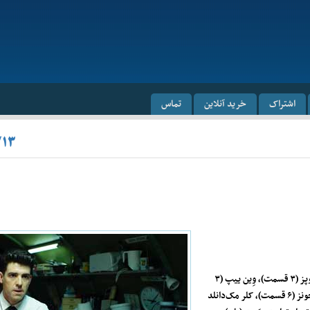
اشتراک
خرید آنلاین
تماس
/۱۳
پدیدآورنده: دنیس کِلی. کارگردان‌ها: مارک ماندِن (۵ قسمت)، الکس گارسیا لوپز (۳ قسمت)، وِین ییپ (۳
قسمت). فیلم‌نامه:‌ دنیس کلی (۷ قسمت)، مارک آلبریج (۶ قسمت)، هاو کِنِر-جونز (۶ قسمت)، کلر مک‌دانلد