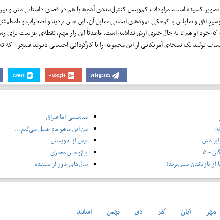
به تصویر کشیده است. مراودات کم‌وبیش کنترل‌شده‌ی آدم‌ها با هم در فضای داستانی متن و نیز
 وسیع افق و تقابلش با کوچکی نمودهای انسانی مقابل آن، این حس تردید و اضطراب و نامطمئنی
ه خود او هم تا به حال خبری ازش نداشته است. قاعدتاً این راز مهم، نقطه‌ی عزیمت برای رس
مات تولید یک نسخه‌ی آمریکایی از این مجموعه را با کارگردانی احتمالی دیوید فینچر - که 
Tweet
Google+
Telegram
مناسبتی اما قبراق
ه
من این ماهو ماهِ عسل می‌کنم...
ابر متن
ترس از خویشتن
ن - ۵
باغ‌وحش مجازی
از بازیکنان بیش‌ترند!
سال‌های دور از بیننده
مهر
آبان
آذر
دی
بهمن
اسفند