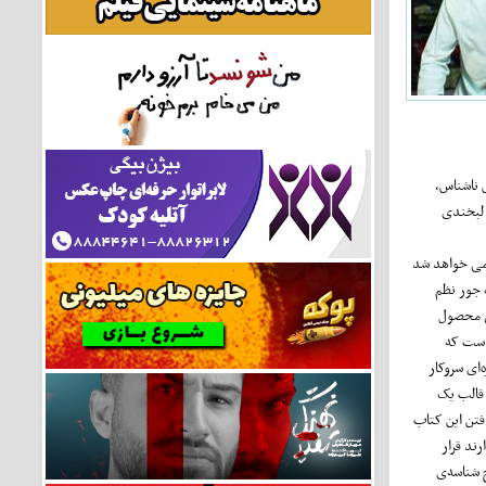
نا‌شناس،
 لبخندی
هومی خواهد شد
 جور نظم
سی محصول
 است که
‌ای سروکار
 قالب یک
فتن این کتاب
ند قرار
 شناسه‌ی