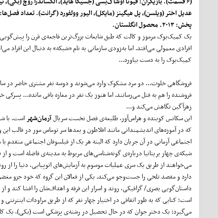
(۶ قسمت). بازیگران: فیونا اوشاگ‌نِسی (جسیکا هاید)، الکساندرا روچ (بکی)، ن
پخش: ۲۰۱۳. محصول انگلستان.
یک کمیک‌بوک مرموز و کالت که طبق شایعات بزرگ‌ترین فاجعه‌ی قرن را پیش‌گویی
افرادی معمولی می‌افتد. اما به‌زودی سازمانی به نام «شبکه» به دنبال این افراد می‌ا
کمیک‌بوک را به دست بیاورد...
فروشگاهی خلوت... دو مرد مشکوک وارد می‌شوند و دوسه نفر مشتری حاضر در سال
فروشنده را هم به قتل می‌رسانند. اما هنوز یک نفر در مغازه باقی مانده... پسرکی 
زهرآگین نگاهش می‌کند و...
این سکانس کوبنده و هراس‌آور، طلیعه‌ی فصل نخست سریال
آرمان‌شهر
است. با شنی
که در آموزه‌های اندیشمندانی مانند افلاطون و بعد‌ها سر توماس مور در قالب این
اجتماعی آرمانی در آن جریان دارد که البته هر یک از فیلسوفان اجتماعی متقدم یا
شبکه‌ی چهار بریتانیا درباره‌ی گونه‌شناسی‌های مربوط به مدینه‌ی فاضله است و از
می‌خواهند از طریق یک سری عملیات موسوم به آزمایش‌های اتوپیایی، دنیا را از روند
دارد و مقصد تلخی را جست‌و‌جو می‌کند. یکی از فعالان این گروه که خود جزو مغ
داستان‌گویی بصری/ گرافیکی، روند و اسرار این فرقه و اهداف‌شان را افشا کند و 
است؛ کتابی که به طور اتفاقی در اختیار چهار نفر که از طریق مراودات اینترنتی و
می‌گیرد: یک دختر جوان که در حال تحصیل در رشته‌ی پزشکی است (بکی)، یک کار‌ش