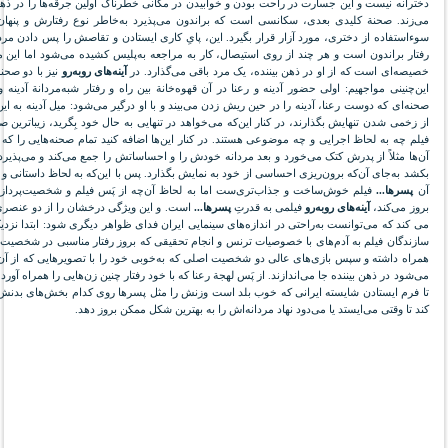
دخترانه نیست و این جسارت در راحت بودن و خوابیدن در مکانی خطرناک اولین جرقه‌ها را در ذهن
می‌زند. صحنة کلیدی بعدی، سکانسی است که براندون می‌پذیرد به‌خاطر نوع رفتارش و پنهان‌ک
سوءاستفاده از دختری، مورد آزار قرار بگیرد. این، پایِ کاری ایستادن و تقاصش را پس دادن مردا
رفتار براندون است و هر چند از روی استیصال، کار به مراجعه به‌پلیس کشیده می‌شود اما این م
خصیصه‌ای است که از او در ذهن بیننده، یک مرد باقی می‌گذارد. در
آینه‌های روبه‌رو
نیز با دو صحن
این‌چنینی مواجهیم: اولی حضور آدینه و رعنا در آن قهوه‌خانة بین راه و رفتار شبه‌مردانة آدینه 
صحنه‌ای که دوست رعنا، آدینه را در حین ریش زدن می‌بیند و با او درگیر می‌شود: میل آدینه به ای
از زخمی‌ شدن تنهایش بگذارند، در کنار این‌که می‌خواهد در تنهایی به حال خود بِگرید، زیباترین ص
فیلم چه به لحاظ اجرایی و چه موضوعی هستند. در کنار این‌ها اضافه کنید تمام صحنه‌هایی را که آ
آن‌ها مثلاً از پدرش کتک می‌خورد و بعد مردانه خودش را و احساساتش را جمع می‌کند و می‌پذیرد
بکشد به‌جای آن‌که برون‌ریزی احساسی از خود به نمایش بگذارد. پس با این‌که به لحاظ داستانی و 
آن
پسرها...
فیلم خوش‌ساخت‌ و جذاب‌تری‌ست اما به لحاظ آن‌چه از پَس فیلم و شخصیت‌پرداز
بروز می‌کند،
آینه‌های روبه‌رو
فیلمی به قدرتِ
پسرها...
است. و این ویژگی درخشان را از دو عنص
می کند که می‌توانست به‌راحتی در اندازه‌های سینمایی ایران فدای ظواهر دیگری شود: ابتدا نز
سازندگان فیلم به آدم‌های با خصوصیات ترنس و انجام تحقیقی که بروز رفتار مناسبی در شخصیت آ
همراه داشته و سپس بازی‌های عالی دو شخصیت اصلی که به‌خوبی خود را با تصویرهایی که از آن‌ه
می‌شود در ذهن بیننده جا می‌اندازند. از پَس لهجة رعنا که با خود رفتار چنین زن‌هایی را همراه آورده
تا فرم ایستادن شایسته ایرانی که خوب بلد است وزنش را مثل پسرها روی کدام بخش‌های بدنش
کند تا وقتی می‌ایستد یا می‌دود نهاد مردانه‌اش را به بهترین شکل ممکن بروز دهد.