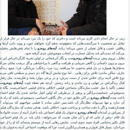
زنی در حال انجام دادن کاری مردانه است و دختری ‌که خود را یک مرد می‌داند در حال فرار از 
تقابل دو شخصیت با سرگذشت‌هایی که به‌هیچ‌وجه به‌هم گره نخواهند خورد و پیوند دادن آن‌ها 
رفاقتی عجیب و قابل تعملی از جنس مردانه/ زنانه،
آینه‌های روبه‌رو
را با تمام نقص‌هایش به‌فیلمی
می‌کند که دست‌کم باید به‌دلیل جسارت در انتخاب موضوعش جدی گرفته شود.
تقابل، نیروی پیش برندة
آینه‌های روبه‌رو
ست و نگار آذربایجانی در اولین تجربة کارگردانی‌اش این تق
درون و برون داستانی را گاهی به‌زیبایی و ظرافت و گاهی با بی‌احتیاطی و گل درشت نمایان می‌کن
به‌تقابل‌ها همواره در دل فیلم به‌خوبی جا می‌افتند: زن/ مرد- زنانگی/ مردانگی- فرد/ جمع- زند
جاری- ساکن ماندن/ تلاش برای رهایی... اما نوع نمایش آن‌ها گاه دم دستی و سطحی باقی می‌ما
نوع تلاش آدینه برای خلاص شدن از دست پدرش، و در برخی موارد پخته و فکرشده، مثل رفتار ر
قبال زندگی‌اش در تنهایی و زن ماندن و زنانه زیستن. آن‌چه هم نقطة قوت
آینه‌های روبه‌رو
ست
ضعف، تأکید یا میل عجیب سازندگان به‌ساختن فیلمی ‌اخلاقی به‌جای فیلمی ‌اجتماعی‌ست. نگاه جان
به‌موضوعی حساسیت‌برانگیز و پرهیز از بی‌طرفی که اولین اصل ساخته شدن یک فیلم اجتما
باعث شده
آینه‌های روبه‌رو
در اکثر دقایق خود در حال نگاهی احساسی به‌موضوعی باشد که راه حل
آن ندارد و تنها می‌تواند نظاره‌گر آن باشد.پس خیلی ساده با فیلمی ‌مواجهیم که می‌تواند آ
هشداردهنده و اگر با دقت ساخت و پرداخت شود، اخلاقی باشد. هدفی سخت که سازندگان فیلم ب
از پس‌اش بر آمده‌اند.
آینه‌های روبه‌رو
به‌عنوان یک فیلم اجتماعی باید با فرار آدینه از دست خانواده‌ا
یک کلام «رفتن از جایی که او را آن چنان هست که نمی‌خواهد» پایان یابد. در یک فیلم اجتماعی
قابل تکثیر به‌تمامی ‌افراد شبیه به‌وی است. نمایش رهایی آدینه از سیستم بسته‌ای که او را از خو
می‌اندازد بسیار قابل قبول‌تر و همدلی‌برانگیزتر است چرا که موقعیت اجتماعی آدینه به‌عنوان یک 