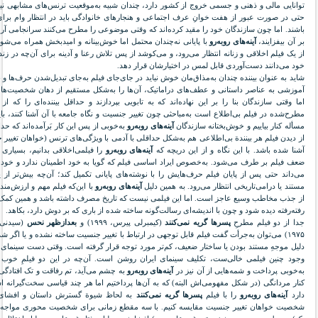
توانایی مالی و ذهنی و جسمی‌ خروج از کشور دارد، چندان شبیه به‌موقعیت ترنس‌های مشابهی ن
حتی در صورت عبور از هفت خوانِ عرف اجتماعی و هنجارهای خانوادگی باید در انتظار وام برای
باشند. اما چون سازندگان خود را مقید کرده‌اند که وقتی موضوعی را مطرح می‌کنند سرانجامی ‌آرم
بر آن بیفزایند،
آینه‌های روبه‌رو
با پایانی نه‌چندان محتمل اما خوش‌بینانه و امیدبخش همراه می‌شود
از یک فیلم اخلاقی و زنانه انتظار می‌رود، و می‌کوشد از پس تلاش رعنا و آدینه برای آن‌چه در ز
خود می‌دانند دست‌آوردی قابل لمس در اختیارشان قرار دهد.
شاید به عنوان بیننده چندان به‌مذاق‌مان خوش نیاید در جای‌جای فیلم به‌جای تبدیل‌شدن حرف‌ها و ن
آموزشی به عناصر داستانی و عطف‌های دراماتیک، آن‌ها را به‌شکل مستقیم از دهان شخصیت‌ها 
اما وقتی سازندگان بنا را بر این نهاده‌اند که به تابویی بپردازند و حداقل بیننده‌ای را که ا
مطرح‌شده در فیلم بی‌اطلاع است به‌مباحثی چون تغییر جنسیت و نگاه جامعه با آن آشنا کنند، باید
مسأله کنار بیاییم و خوش‌بختانه سازندگان
آینه‌های روبه‌رو
به‌خوبی از پس این کار بَرآمده‌اند که ح
از دیدن فیلم هر بینندة بی‌اطلاعی هم به‌شکل حداقلی با آدمی ‌با ویژگی‌های ترنس‌ (خواهان تغییر
آشنا شده باشد. با این نگاه و از این دریچه که
آینه‌های روبه‌رو
را فیلمی‌اخلاقی بدانیم، بسیاری 
ضعف فیلم بر طرف می‌شود. به‌خصوص ایراد اساسی فیلم که گویا به خود اطمینان ندارد و خود ر
می‌داند حتی پس از پایان فیلم حرف‌هایش را با نوشته‌های پایانی تکمیل کند؛ آ‌ن‌چه بیش‌تر از 
مستند یا درامی‌تاریخی انتظار می‌رود. به همین دلیل
آینه‌های روبه‌رو
با این‌که فیلم مهم و ارزش‌م
از جذب مخاطب وسیع عاجز است. اما این فیلمی ‌نیست که تاریخ مصرف داشته باشد و همین کمک 
رفته‌رفته دیده شود و چون با اندیشه‌ای رسالت‌گونه ساخته شده از باری که بر دوش دارد، بکاهد.
جدا از دو فیلم مطرحِ
پسرها گریه نمی‌کنند
(کیمبرلی پیرس، ۱۹۹۹) و
بعدازظهر نحس
(سیدنی
۱۹۷۵) می‌توان به‌جرأت گفت فیلم قابل توجهی در ارتباط با تغییر جنسیت ساخته نشده و یا اگر شد
دلیل موجهِ مستند بودن یا ساختار ضعیف، کم‌تر مورد توجه قرار گرفته است. وقتی دست سینمای
وجود چنین فیلمی خالی‌ست، تکلیف سینمای ایران روشن است. آن‌چه در این دو فیلمِ خوب 
به‌خوبی پرداخت و شمه‌هایی از آن نیز در
آینه‌های روبه‌رو
به چشم می‌آید، تم رفاقت و تک افتادگی
کنار مردانگی (در شکل مفهومی‌اش البته) که به آن‌ها پرداختیم اما هر چند قیاسی سخت‌گیرانه 
دارد
آینه‌های روبه‌رو
را با فیلم
پسرها گریه نمی‌کنند
به لحاظ شیوة گسترش داستان و افشای
شخصیت خواهان تغییر جنسیت مقایسه کنیم. با سه مقطع زمانی برای شخصیت محوری مواجه 