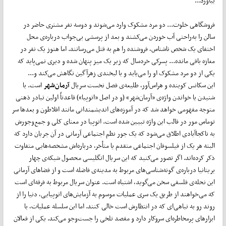
بیاورد...
فروشگاهی خلوت... دو مرد مشکوک وارد می‌شوند و دوسه نفر مشتری حاضر در
سالن را به‌راحتی آب خوردن می‌کشند و بعد از پرسشی بی‌جواب درباره‌ی محل
اختفای یک شخص نا‌شناس، فروشنده را هم به قتل می‌رسانند. اما هنوز یک نفر در
مغازه باقی مانده... پسرکی خردسال که زیر یک میز پنهان شده و دیری نمی‌پاید که
یکی از دو مرد مشکوک او را می‌یابد و با لبخندی زهرآگین نگاهش می‌کند و...
این سکانس کوبنده و هراس‌آور، طلیعه‌ی فصل نخست سریال
آرمان‌شهر
است. با
شنیدن یا خواندن واژه‌ی «آرمان‌شهر» (و در اصل «اتوپیا») قاعدتاً اولین تبادر ذهنی
متوجه مفهومی خواهد شد که در آموزه‌های اندیشمندانی مانند افلاطون و بعد‌ها سر
توماس مور در قالب این واژه تبیین شده است. اتوپیا در معنای کلی و جمع‌وجورش
به ناکجاآبادی اطلاق می‌شود که یک جور نظم اجتماعی آرمانی در آن جریان دارد که
البته هر یک از فیلسوفان اجتماعی متقدم یا متأخر، درباره‌اش مشخصه‌هایی متفاوت
ذکر کرده‌اند. اگر تصور می‌کنید که این سریال انگلیسی محصول شبکه‌ی چهار
بریتانیا درباره‌ی گونه‌شناسی‌های مربوط به مدینه‌ی فاضله است و از فضاهای آرمانی
این نحله‌ی فلسفی سخن می‌گوید، اشتباه است. عنوان سریال مربوط به فرقه‌ای است
که می‌خواهند از طریق یک سری عملیات موسوم به آزمایش‌های اتوپیایی، دنیا را از
روند رو به تباهی‌ای که در انتظارش است خالی کنند. اما این سلسله عملیات، با
ابزارهای پرمخاطره‌ای سروکار دارد و مقصد تلخی را جست‌و‌جو می‌کند. یکی از فعالان