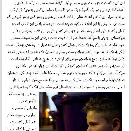
این گروه که خود جزو مغضوبین سیستم قرار گرفته است، سعی می‌کند از طریق
نشانه‌گذاری‌هایی در یک کمیک‌بوک و در قالب یک داستان‌گویی بصری/ گرافیکی،
روند و اسرار این فرقه و اهداف‌شان را افشا کند و از همین رو هر کس یا هر گروهی که
منافعش به نوعی با این اطلاعات گره خورده است، در صدد یافتن این کتاب است؛
کتابی که به طور اتفاقی در اختیار چهار نفر که از طریق مراودات اینترنتی و طی
شبکه‌های مجازی با هم آشنا شده‌اند و از ماهیت پشت پرده‌ی این مناسبات سیاسی
خبر ندارند قرار می‌گیرد: یک دختر جوان که در حال تحصیل در رشته‌ی پزشکی است
(بکی)، یک کار‌شناس رایانه‌ی سیاه‌پوست و منزوی (نیتن)، یک بدبین اجتماعی که به
دلیل توطئه‌پنداری هیچ شناسه‌ی هویتی‌ای از خود در هیچ جا باقی نگذاشته است
(ویلسن)، و یک پسربچه‌ی ۱۱ ساله‌ی کنجکاو (گرانت). این چهار نفر در تنگنایی
شوک‌آور قرار می‌گیرند که با ورود دختری به نام جسیکا هاید (که فرزند یکی از‌‌ همان
فعالان فرقه‌ای است و اینک در حال گریز به سر می‌برد) به جمع‌شان، درام وارد فاز
اصلی خود می‌شود و در
مواجهه با خرده‌داستان‌های دیگر متن (یک کار‌شناس اداری
رشته‌ی بهداشت که
درگیر فضای
مافیایی/ سیاسی/
تجاری می‌شود، دختر
۱۰ ساله‌ای که صرف
دوستی با گرانت او را