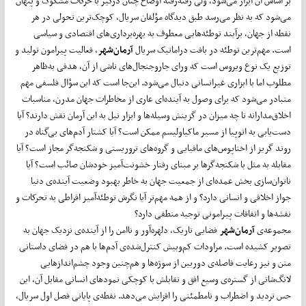
بر اساس آن ابراز می‌شود، ولی رفته‌رفته اوضاع چنان درگیر با حرکات مشکوک و پنهان
می‌شود که به نظر می‌رسد طبق دیدگاه مؤلفان سریال، کوچک‌ترین تحولی در هر
نقطه از جهان، برآیند توطئه‌هایی معطوف به بهره‌برداری‌های اقتصادی و سیاسی
است. مهم‌ترین توطئه در بافت دراماتیک سریال
آرمان‌شهر
، فعالیت پیرامون تولید و
توزیع یک نوع ویروس است که ورای جاروجنجال‌های ناشی از آن، هدفی به‌ظاهر
مطلوب اما با ابزاری غیرانسانی دنبال می‌شود. این‌جا است که این سؤال فلسفی مهم
متبادر می‌شود که برای وصول به آینده‌ای عاری از مخاطرات جهان مدرن، مناسبات
اخلاق‌مدارانه تا چه میزان در گزینش وسیله‌ها و ابزار نیل به این آرمان نقش دارند؟ آیا
دست‌یابی به اتوپیا از مسیر ماکیاولیسم ممکن است؟ آیا کشتار آدم‌های بی‌گناه در
روند گریز از اختاپوس‌های مافیایی و گروه‌های تروریستی و شکنجه‌گر مجاز است؟ آیا
مقابله به مثل با شکنجه‌گر‌ها بر مبنای رفتار خشونت‌آمیز خودشان صائب است؟ آیا
ناتوان‌سازی بخش عمده‌ای از جمعیت جهان به خاطر بهبود وضعیت آینده‌ی دنیا
جواز اخلاقی و انسانی دارد؟ و از همه مهم‌تر آیا نگرش توطئه‌آمیز افراطی به تحرکات و
نقشه‌ها و اتفاقات پیرامونی توجیه منطقی دارد؟
مجموعه‌ی
آرمان‌شهر
فضایی تاریک، دلهره‌آور و ناامن را از آینده‌ی نزدیک جهان به
تصویر کشیده است. مراودات کم‌وبیش کنترل‌شده‌ی آدم‌ها با هم در فضای داستانی
متن و نیز رعایت فاصله‌ی دوربین از سوژه‌ها و هم‌چنین وجود چشم‌اندازهایی
لانگ‌شاتی از گستره‌ی وسیع افق و تقابلش با کوچکی نمودهای انسانی مقابل آن، این
حس تردید و اضطراب و نامطمئنی را افزایش می‌دهد. نقطه‌ی پایانی فصل اول سریال،