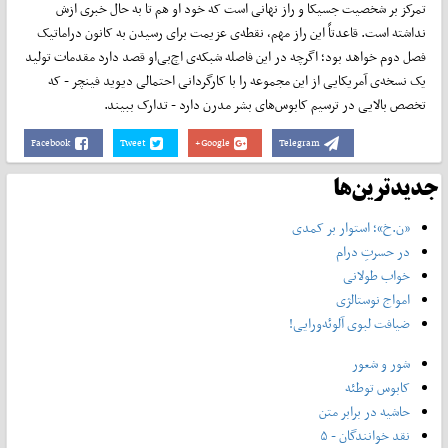
تمرکز بر شخصیت جسیکا و راز نهانی است که خود او هم تا به حال خبری ازش
نداشته است. قاعدتاً این راز مهم، نقطه‌ی عزیمت برای رسیدن به کانون دراماتیک
فصل دوم خواهد بود؛ اگرچه در این فاصله شبکه‌ی اچ‌بی‌او قصد دارد مقدمات تولید
یک نسخه‌ی آمریکایی از این مجموعه را با کارگردانی احتمالی دیوید فینچر - که
تخصص بالایی در ترسیم کابوس‌های بشر مدرن دارد - تدارک ببیند.
Facebook
Tweet
Google+
Telegram
جدیدترین‌ها
«ن.خ»؛ استوار بر کمدی
در حسرتِ درام
خواب طولانی
امواج نوستالژی
ضیافت لبوی آلوئه‌ورایی!
شور و شعور
کابوس توطئه
حاشیه در برابر متن
نقد خوانندگان - ۵