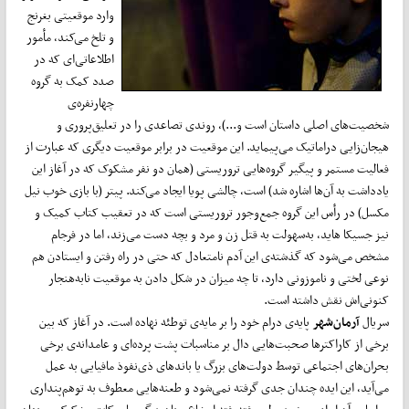
وارد موقعیتی بغرنج
و تلخ می‌کند، مأمور
اطلاعاتی‌ای که در
صدد کمک به گروه
چهارنفره‌ی
شخصیت‌های اصلی داستان است و...)، روندی تصاعدی را در تعلیق‌پروری و
هیجان‌زایی دراماتیک می‌پیماید. این موقعیت در برابر موقعیت دیگری که عبارت از
فعالیت مستمر و پیگیر گروه‌هایی تروریستی (همان دو نفر مشکوک که در آغاز این
یادداشت به آن‌ها اشاره شد) است، چالشی پویا ایجاد می‌کند. پیتر (با بازی خوب نیل
مکسل) در رأس این گروه جمع‌وجور تروریستی است که در تعقیب کتاب کمیک و
نیز جسیکا هاید، به‌سهولت به قتل زن و مرد و بچه دست می‌زند، اما در فرجام
مشخص می‌شود که گذشته‌ی این آدم نامتعادل که حتی در راه رفتن و ایستادن هم
نوعی لختی و ناموزونی دارد، تا چه میزان در شکل دادن به موقعیت نابه‌هنجار
کنونی‌اش نقش داشته است.
سریال
آرمان‌شهر
پایه‌ی درام خود را بر مایه‌ی توطئه نهاده است. در آغاز که بین
برخی از کاراکتر‌ها صحبت‌هایی دال بر مناسبات پشت پرده‌ای و عامدانه‌ی برخی
بحران‌های اجتماعی توسط دولت‌های بزرگ یا باندهای ذی‌نفوذ مافیایی به عمل
می‌آید، این ایده چندان جدی گرفته نمی‌شود و طعنه‌هایی معطوف به توهم‌پنداری