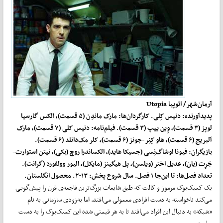
آرمان‌شهر/ اتوپیا
Utopia
پدیدآورنده: دنیس کِلی. کارگردان‌ها: مارک ماندِن (۵ قسمت)، الکس گارسیا
لوپز (۳ قسمت)، وِین ییپ (۳ قسمت). فیلم‌نامه:‌ دنیس کلی (۷ قسمت)، مارک
آلبریج (۶ قسمت)، هاو کِنِر-جونز (۶ قسمت)، کلر مک‌دانلد (۶ قسمت).
بازیگران: فیونا اوشاگ‌نِسی (جسیکا هاید)، الکساندرا روچ (بکی)، نیتن استوارت-
جَرِت (یان)، عدیل اختر (ویلسن)، پل هیگینز (مایکل)، الیور وولفورد (گرانت).
تعداد فصل‌ها: تا این‌جا ۱ فصل. سال شروع پخش: ۲۰۱۳. محصول انگلستان.
یک کمیک‌بوک مرموز و کالت که طبق شایعات بزرگ‌ترین فاجعه‌ی قرن را پیش‌گویی
می‌کند ناخواسته به دست افرادی معمولی می‌افتد. اما به‌زودی سازمانی به نام
«شبکه» به دنبال این افراد می‌افتد تا به هر قیمتی شده این کمیک‌بوک را به دست