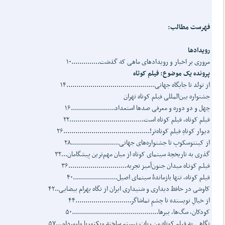
فهرست مطالب:
رویدادها
مروری بر اخبار و رویدادهای ماهی که گذشت..............۱۰
پرونده یک موضوع: فیلم‌ کوتاه
از تولد تا جایگاه جهانی............................................۱۴
جشنواره بین‌المللی فیلم کوتاه تهران
چهل و دو دوره و معرفی صدها استعداد......................۱۶
فیلم کوتاه، فیلم کوتاه است.....................................۲۲
دیوار کوتاهِ فیلم کوتاه‌تر!...........................................۲۶
از کینتوسکوپ تا جشنواره‌های جهانی........................۲۸
گذری به تاریخچة سینمای کوتاه از میان مهم‌ترین پیشگامان...۳۲
فیلـم کوتـاه میدان جنون‌آمیز تجربه.............................۳۶
فیلم کوتاه، تنها بازماندۀ سینمای اصیل......................۴۰
کاوشی در حافظ‌ دیداری و شنیداری ایران از نگاه بهرام بیضایی..۴۲
از خیالِ نویسنده تا چشمِ تماشاگر............................۴۴
کودکان، سگ‌ها، ببرها...........................................۵۰
نگاهی به فیلم کوتاه من ربات نیستم ساخته ویکتوریا وارمردام...۵۷