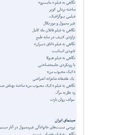
نگاهی به فیلم « مایسترو»
ساخته بردلی کوپر
فیلمی بیوگرافیک،
غیر معمول و موزیکال
نگاهی به فیلم قاتلان ماه کامل
تراژدی کثیف در سایه طمع
نگاهی به فیلم «اتاق دبیران»
نابودی انسانیت
نگاهی به فیلم هیولا
با رویکردی جامعه‌شناختی
«کیک محبوب‌ من»
یک عاشقانه شاعرانه اعتراضی
نگاهی به فیلم «کیک محبوب من» ساخته بهتاش صنای
رد نظریه مرگ
مولف رولن بارت
سینمای ایران
بررسی نسبت‌های خانوادگی غیرمعمول در آثار سینما
نگاهی به فیلم عصبانی نیستم