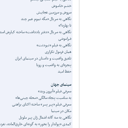
خشـم خـامـوش
سروش و سرزمین عجایبش
نگاهی به سریال «مگه تموم عمر چند
تا بهاره؟»
نگاهی به سریال «دفتر یادداشت» ساخته کیارش اسد‌
فــراموشی
نگاهی به فیلم «نبودنت»
همان فرمول تکراری
تلفیق واقعیت و داستان در سینمای ایران
پنجره‌ای به واقعیت و رویا
حفظ امید
سینمای جهان
معرفی فیلم «آیرون وید»
به مناسبت پنجاه سالگی «محله چینی‌ها»
معرفی فیلم «پیر پسر» ساخته اکتای براهنی
مکان در سینما
نگاهی به سه گانه اشغال ژان پیر ملویل
کمدی «پولدار را بخور» به گونه‌ای خارق‌العاده، نفرت‌ا