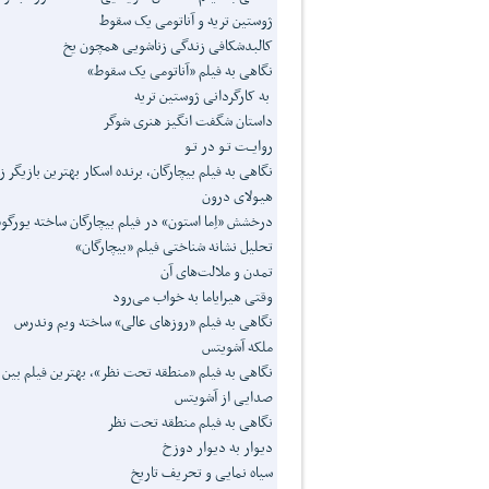
ژوستین تریه و آناتومی یک سقوط
کالبدشکافی زندگی زناشویی همچون یخ
نگاهی به فیلم «آناتومی یک سقوط»
به کارگردانی ژوستین تریه
داستان شگفت انگیز هنری شوگر
روایــت تـو در تـو
نگاهی به فیلم بیچارگان، برنده اسکار بهترین بازیگر ز
هیولای درون
درخشش «اِما استون» در فیلم بیچارگان ساخته یورگ
تحلیل نشانه شناختی فیلم «بیچارگان»
تمدن و ملالت‌های آن
وقتی هیرایاما به خواب می‌رود
نگاهی به فیلم «روزهای عالی» ساخته ویم وندرس
ملکه‌ آشویتس
نگاهی به فیلم «منطقه‌ تحت نظر»، بهترین فیلم بین المل
صدایی از آشویتس
نگاهی به فیلم منطقه تحت نظر
دیوار به دیوار دوزخ
سیاه نمایی و تحریف تاریخ