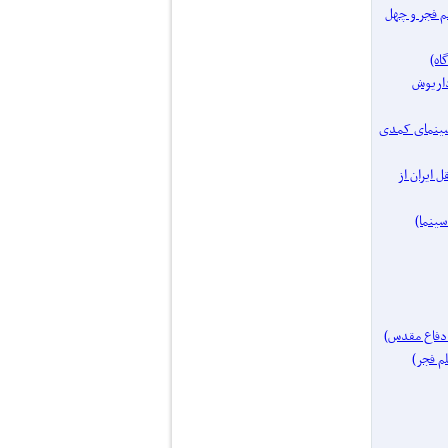
فیلم فجر و چهل
مساز: داریوش
یک موضوع: سینمای کمدی
ای مستقل ایران از