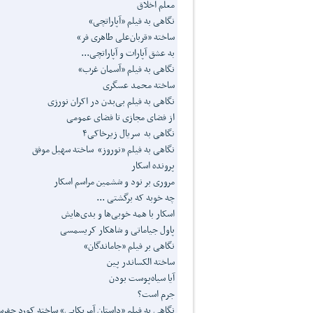
معلم اخلاق
نگاهی به فیلم «آپاراتچی»
ساخته «قربان‌علی طاهری فر»
به عشق آپارات و آپاراتچی...
نگاهی به فیلم «آسمان غرب»
ساخته محمد عسگری
نگاهی به فیلم بی‌بدن در اکران نورزی
از فضای مجازی تا فضای عمومی
نگاهی به سریال زیرخاکی۴
نگاهی به فیلم «نوروز» ساخته سهیل موفق
پرونده اسکار
مروری بر نود و ششمین مراسم اسکار
چه خوبه که برگشتی ...
اسکار با همه خوبی‌ها و بدی‌هایش
پاول جیاماتی و شاهکار کریسمسی
نگاهی بر فیلم «جاماندگان»
ساخته الکساندر پین
آیا سیاه‌پوست بودن
جرم است؟
نگاهی به فیلم «داستان آمریکایی» ساخته کورد جفر