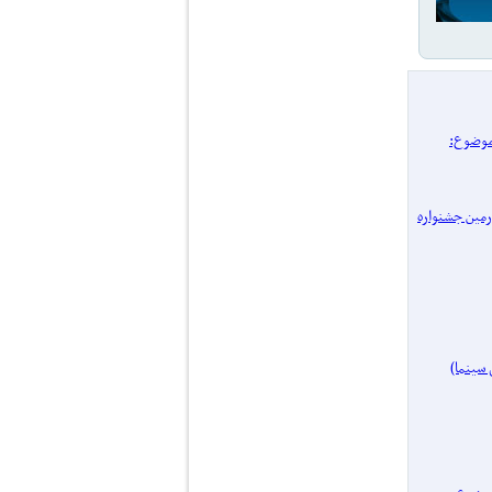
/ پرونده یک موضوع:
 چهل‌ و‌ چهارمین جشنواره