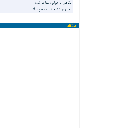
نگاهی به فیلم «مثلث غم»
یک زیر ژانر جذاب «اسپین‌آف»