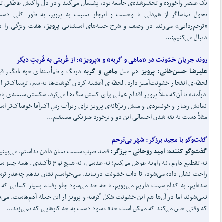
یک عنصر واخورده و تحقیرشده‌ی جامعه بود، پشیمان می‌کند و در دل واکنش عاطفی توأ
تحول تماشاگر از هم‌دلی تا وحشت و انزجار نسبت به پرویز، به طور کلی دست
«ترحم‌زدایی» می‌زند. در وصف و شرح جنبه‌های استثنایی
پرویز
، هفت ویژگی را د
دنبال می‌کنیم:...
روند جریان خشونت در «ماهی و گربه» و «پرویز»:
از غُربتی به غُربتِ دیگر
علیرضا حسن
خانی:
پرویز
هم مثل
ماهی و گربه
درنگ و طمأنینه‌ای خوف‌انگیز قب
لحظه‌ی انفجار خشونت‌آمیز دارد. لحظه‌ی آغشته کردن گوشت‌ها به سم، ترسناک‌تر از
درآمده تا آن‌که مثلاً پرویز اقدام عملی برای کشتن‌ سگ‌ها می‌کرد. شکستن شیشه‌ی پاس
نمایش رفتار و خونسردی و منش زیرکانه‌ی پرویز برای زیرآب زدنِ اکبرآقا خوفناک‌تر اس
مثلاً دست به یقه شدن احتمالی این دو و برخورد فیزیکی مستقیم...
گفت
وگو با مجید برزگر:
شهر بی
ترحم
گفت‌و‌گو کننده: امید روحانی - برزگر
:
قصد ضرب شست نشان دادن نداشتم. می‌بینی
نه تقطیع دارم، نه زاویه عوض می‌کنم؛ نه عدسی، نه هیچ نوع تأکیدی. همه چیز سا
راحت نشان داده می‌شود، تا ذات خشونت دربیاید. می‌خواستم نشان بدهم چه‌قدر تر
شده‌ایم، به کدام سمت داریم می‌رویم، تا چه حد می‌شود جلو رفت. بسیار کسانی که 
نمی‌شوند اما در آن‌ها هم این خشونت شکل گرفته و پرویز از این جمله آدم‌هاست. می‌ب
که وقتی حس می‌کند که ممکن است حذف شود دست به چه کارهایی که نمی‌زند...