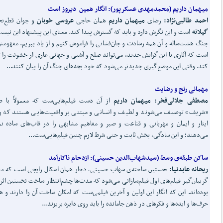
میهمان داریم
(
محمدمهدی عسکرپور):
انگار همین دیروز است
احمد طالبی
نژاد:
رضای
میهمان داریم
همان حاجی
عروسی خوبان
و جوان قطع‌نخ
گیلانه
است و این نگرش دارد و باید که گسترش پیدا کند. معنای این پیشنهاد این نیس
جنگ هشت‌ساله و آن همه رشادت و جان‌فشانی را فراموش کنیم و از یاد ببریم. مفهومش
است که آثاری با این گرایش جدید، می‌تواند صلح و آشتی و جهانی عاری از خشونت را ت
کند. وقتی این موضع‌گیری جدیدتر می‌شود که خود بچه‌های جنگ آن را بیان کنند...
مهمانی رنج و رضایت
مصطفی جلالی‏‌فخر: میهمان داریم
از آن دست فیلم‏‌هایی‌ست که معمولاً با 
«شریف» توصیف می‏‌شوند و لطیف و انسانی و مبتنی بر واقعیت‏‌هایی هستند که ر
ایثار و ایمان و مهربانی و قناعت و صبر و مفاهیم مشابهی را در قاب‏‌های ساده ن
می‏‌دهند؛ و این سادگی، بخش ثابت و حتی شرط لازم چنین فیلم‏‌هایی‌ست...
ساکن طبقه‌ی وسط (سیدشهاب
الدین حسینی):
ازدحام ناکارآمد
ریحانه عابدنیا:
نخستین ساخته‌ی شهاب حسینی، دچار همان اشکال رایجی است که معم
گریبان‌گیر فیلم‌های اول فیلم‌سازانی می‌شود که مدت‌ها چشم‌انتظار ساخت نخستین اثر
بوده‌اند. این که انگار این اولین و آخرین فیلمی‌ست که امکان ساخت آن را دارند و ه
حرف‌ها و ایده‌ها و فکرهای در ذهن جامانده را باید روی دایره بریزند...