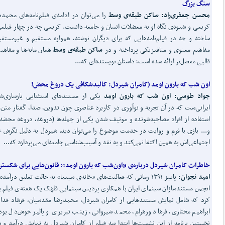
سنگ بزرگ
محسن جعفری
راد: ساکن طبقه‌ی وسط
را می‌توان در ادامه‌ی فیلم‌نامه‌های محمد
کریمی و شیوه‌ی نگاه او به معضلات انسان و جامعه دانست. کریمی چه در چهار فیلم
ساخته و چه در فیلم‌نامه‌هایی که برای دیگران نوشته، همواره مستقیم و غیرمستقی
مفاهیم معنوی و متافیزیکی پرداخته و در
ساکن طبقه‌ی وسط
همان مایه‌ها و مفاهی
قالبی مفصل‌تر ارائه شده است؛ داستان نویسنده‌ای که...
اون شب که بارون اومد (
کامران شیردل:
کالبدشکافی یک دروغ محض!
جواد طوسی: اون شب که بارون اومد
یکی از مستندهای استثنایی بازسازی‌ش
ایرانی‌ست که در آن تجربه و نوآوری در کاربرد عناصری چون تدوین، صدا، گفتار متن،
استفاده از افراد مصاحبه‌شونده و موتیف شدن یکی از جمله‌ها (دروغه، دروغه محضه آ
و... بازی با فرم و روایت در خدمت موضوع را می‌توان دید. شیردل به دلیل نگرش 
اجتماعی‌اش به همین اکتفا نمی‌کند و به نقد و آسیب‌شناسی جامعه‌ای می‌پردازد که...
خاطرات کامران شیردل درباره‌ی «اون
شب که بارون اومد
»:
قانون
هایی برای شکستن
امید نجوان:
پاییز ۱۳۹۱ زمانی که فعالیت‌های «خانه‌ی سینما» به حالت تعلیق درآمده
انجمن‌ مستندسازان سینمای ایران با همکاری پردیس سینمایی قلهک یک هفته‌ی فیلم بر
کرد که شامل نمایش مستندهایی از کامران شیردل، محمدرضا مقدسیان، فرشاد فدای
ابراهیم مختاری، فرهاد ورهرام، محمد شیروانی، زینب تبریزی و پالیز خوش‌دل بود
نخستین برنامه از این نشست‌ها ابتدا سه فیلم از کامران شیردل به نمایش درآمد و