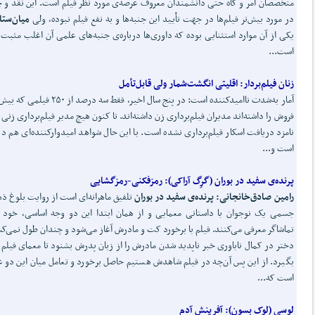
متخصصان امر و گاه حتی دانشمندان معروف عرصه‌ی مورد نظر فیلم است. این نقد و 
در مورد بیش‌تر فیلم‌ها در جهت تأیید این جنبه‌ها و به نفع فیلم نبوده، ولی
میان
ستا
یکی از آن موارد استثنایی بوده که داوری‌ها درباره‌ی جنبه‌های علمی آن اغلب مثبت 
است...
زنان فیلم
بردار:
اقلیتی انگشت
شمار ولی قابل
تأمل
آمار به‌شدت ناامیدکننده است: در پنج سال اخیر، فقط سه درصد از ۰
فروش را داشته‌اند مدیران فیلم‌برداری زن داشته‌اند. تا کنون هیچ مدیر فیلم‌برداری زنی
نامزد دریافت اسکار فیلم‌برداری نشده است. با این حال شواهد امیدوارکننده‌ای هم در
است و...
پرنده‌ی سفید در بورا
ن (گرِگ آراکی):
رمزفکنی-رمزگشایی
رامین صادق
خانجانی: پرنده‌ی سفید در بوران
تلفیق ماهرانه‌ای است از روایت بلوغ ذ
جسمی یک نوجوان با داستانی معمایی و از همان ابتدا این دو وجه اساسی، خود ر
تماشاگر معرفی می‌کنند. فیلم با برخورد کت و مادرش آغاز می‌شود و چندان طول نمی‌کش
دختر در کمال ناباوری خبر ناپدید شدن مادرش را از زبان پدرش بشنود تا معمای فیلم
بگیرد. از این پس آن‌چه در فیلم شاهدش هستیم حاصل برخورد و تعامل میان این دو 
است که...
لوسی (
لوک بسون):
آفرینش آدم