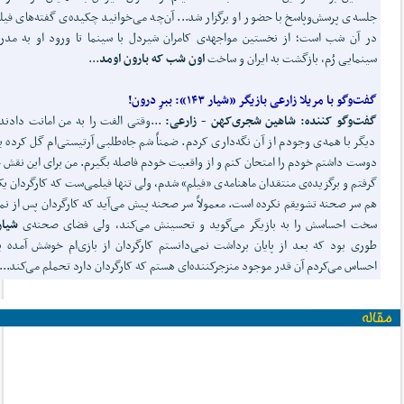
جلسه‌ی پرسش‌وپاسخ با حضور او برگزار شد... آن‌چه می‌خوانید چکیده‌ی گفته‌های فیلم
در آن شب است؛ از نخستین مواجهه‌ی کامران شیردل با سینما تا ورود او به مدر
سینمایی رُم، بازگشت به ایران و ساخت
اون شب که بارون اومد
...
گفت
وگو با مریلا زارعی بازیگر «شیار ۱۴۳»:
ببرِ درون!
گفت‌و‌گو کننده: شاهین شجری‌کهن - زارعی:
...وقتی الفت را به من امانت دادند
دیگر با همه‌ی وجودم از آن نگه‌داری کردم. ضمناً شم جاه‌طلبی آرتیستی‌ام گل کرده ب
دوست داشتم خودم را امتحان کنم و از واقعیت خودم فاصله بگیرم. من برای این نقش ج
گرفتم و برگزیده‌ی منتقدان ماهنامه‌ی «فیلم» شدم، ولی تنها فیلمی‌ست که کارگردان یک
هم سر صحنه تشویقم نکرده است. معمولاً سر صحنه پیش می‌آید که کارگردان پس از نم
سخت احساسش را به بازیگر می‌گوید و تحسینش می‌کند، ولی فضای صحنه‌ی
شیار۴۳
طوری بود که بعد از پایان برداشت نمی‌دانستم کارگردان از بازی‌ام خوشش آمده یا
احساس می‌کردم آن قدر موجود منزجرکننده‌ای هستم که کارگردان دارد تحملم می‌کند...