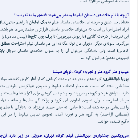
نسبت به «سونامی سرطان» که...
آن
چه با نام خلاصه‌ی داستان فیلم
ها منتشر می
شود:
قصه‌ی ما به ته رسید!
«تقابل بین عشق و خرد.» این خلاصه‌ی داستان فیلم
به رنگ ارغوان
(ابراهیم حاتمی‌کیا) 
ایراد اصلی‌اش این است که می‌تواند خلاصه‌ی داستان نازل‌ترین فیلمفارسی‌ها هم باشد. ا
این تعریف از
درخت گلابی
(داریوش مهرجویی) تا
برف روی کاج
ها
(پیمان معادی) را د
می‌گیرد. نمونه‌ی ‌دیگر: «تهران مال توئه مگه؟» این هم داستان فیلم
استراحت مطلق
(
کاهانی)‌ است ولی به‌سادگی می‌توان آن را به عنوان خلاصه‌ی داستان سریال
پای
(سیروس مقدم) هم قبول کرد!...
عیب و هنر گروه هنر و تجربه:
کودک نوپای سینما
پوریا ذوالفقاری:
گروه «هنر و تجربه» در مدت کوتاهی که از آغاز کارش گذشته، موافق
مخالفانی یافته که نسبت به معیار انتخاب فیلم‌ها و شیوه‌ی عملکردش نظرهای متف
دارند. توافق هر دو گروه بر ضرورت وجود چنین گروهی برای اکران فیلم‌های متفاو
جریان اصلی‌ست. ولی نحوه‌ی اداره‌ی این گروه و پراکندگی سالن‌ها و ساعت نمای
واکنش‌هایی مواجه شده است؛ تا جایی که حتی حمید فرخ‌نژاد که به‌تازگی با فیلم
پو
(مصطفی آل‌احمد) به گروه هنر و تجربه آمده، نحوه‌ی نمایش فیلم‌ها را در این 
«گیج‌کننده» خواند...
سی
ویکمین جشنواره‌ی بین
المللی فیلم کوتاه تهران:
صورتی در زیر دارد آن
چه