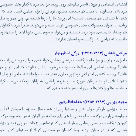
آشفته‌ی اقتصادی و فروش ناچیز فیلم‌های روی پرده، چرا یک سرمایه‌گذار بخش خصوصی 
سرمایه‌ای میلیاردی یا دست‌کم چندصد میلیون‌ تومانی را برای فیلمی تأمین کند که ا
شدن یا نشدنش هم مشخص نیست؟ این پرسش‌ها را بارها شنیده‌ایم. ولی همواره فیلم
زیادی با عنوان محصولات بخش خصوصی تولید شده و می‌شوند. ظاهراً سرمایه‌گذاران آ
هم چندان دل‌بسته‌ی سود بردن نیستند و می‌توان با خوش‌بینی مفرط آن‌ها را سینمادوس
دانست که تمایلی به بازگشت سرمایه‌شان ندارند!...
مرتضی پاشایی
(۱۳۹۳-۱۳۶۳)
:
مرگی اسطوره
وار
ماجرای بیماری و سرانجام درگذشت مرتضی پاشایی خواننده‌ی جوان موسیقی پاپ یک
غافل‌گیری‌های اساسی این سال‌ها محسوب می‌شود. با این تفاوت که این بار و در
غافل‌گیری، شبکه‌های اجتماعی نوظهور مجازی نقش نخست را داشتند. ماجرا از زمان آ
شدن ابتلای او به سرطان شروع شد و هرچه پاشایی به پایان نزدیک می‌شد نگرانی
حساسیت‌ها و واکنش‌ها بیش‌تر احساس شد، تا حدی که...
مجید بهرامی
(۱۳۹۳-۱۳۵۶)
:
خداحافظ رفیق
مجید بهرامی بازیگر جوان تئاتر و سی
بیمارستان پارس درگذشت. او مدتی را هم برای معالجه در آلمان به سر برده بود. مرگ ا
کوران درگذشت مرتضی پاشایی و بازتاب‌های گسترده‌اش رخ داد. در پی فقدان بهرا
پاشایی که هر دو جوان بودند رضا کیانیان در سخنانی کوتاه از مسئولان کشور خ