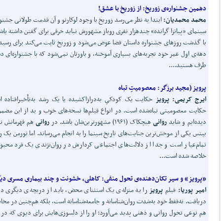
دهمین جشنواره‌ی زوریخ:
از زوریخ با عشق!
محمد محمدیان:
ابتدا به نظر می‌رسد زوریخ با وجود لوکارنو و آن قدمت طولانی جشنوا
سینمای «پیاتزا گرانده» چندهزار نفری روباز مشهورش نباید حرفی برای گفتن داشته باشد
با گذشت روزهای جشنواره داستان فضا عوض می‌شود و زوریخ ثابت می‌کند برای رسید
دهه‌ی اول عمر خود تجربه‌های بسیاری آموخته، و باورتان نمی‌شود که با جشنواره‌ای ده‌
طرف هستید....
پرویز (مجید برزگر:
معصومیتِ تباه
ایرج کریمی: پرویز
حکایت یک کودکیِ به‌درازاکشیده یا یک رشد به‌تأخیرافتاده 
حکایت معصومیتی تباه‌شده است. در انواع فیلم‌ها نسخه‌های خوب و بد از این مضمو
دیده‌ایم و شاید
روانی
هیچکاک (۱۹۶۱) مشهورترین‌شان باشد. در
روانی
هم قهرمانش ن
بیتس یکی از موحش‌ترین جنایت‌های تاریخ سینما را به انجام می‌رساند. اما نورمن یک ر
تمام‌عیار است و جدا از دلالت‌های اجتماعی کردارش در روان‌نژندی یک فرد محب
خلاصه شده است...
«پرویز» و سیر تکان
دهنده‌ی تحول منفی:
کاهلی، خشونت و چند بیماری مسری دی
امیر پوریا:
فیلم
پرویز
را به منزله‌ی یک استثنای محض، باید از دریچه‌ی دیگری د
دریافت. نه‌فقط خود به‌شدت روان‌شناسانه و جامعه‌شناسانه است، بلکه هم‌چنین در مخ
هم نوعی تحول روانی و ذهنی پدید می‌آورد: او را از دلسوزی‌هایش برای دیوی که در ا