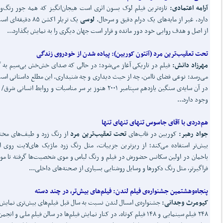
آرامه اعتمادی:
تازه‌ترین فیلم لوک بسون اثری است هیجان‌انگیز که همه‌ جور رنگ‌و
دارد، غیر از مایه‌های یک درام دقیق و سرحال.
لوسی
یک تریلر اکشن ۸۵ دقیقه‌ا
از اصل و هدف روایی خود دور مانده و قرار است جهان دیگری را به نمایش بگذارد...
تحت تعقیب
ترین مرد (
آنتون کوربین):
پیاده شدن از خودروی زندگی
مهرزاد دانش
:
فیلم در تاریکی آغاز می‌شود؛ در حالی که صدای خش‌خش بی‌سیم به
می‌رسد: نوعی فضای ناامن، چه از حیث دیداری و چه شنیداری. این مطلع داستانی اس
در آن سایه‌ی سنگین یازدهم سپتامبر ۲۰۰۱ هنوز بر سر مناسبات و روابط انسانی 
وجود دارد...
هم
دردی با آقای جاسوس تنهای تنهای تنها
جواد رهبر:
کوربین در قاب‌های
تحت تعقیب
ترین مرد
از رنگ زرد و طیف‌های مخت
بیش‌تر استفاده می‌کند؛ از ریزترین جزییات، مثل رنگ زرد ماژیک های‌لایت روی ا
باخمان در اولین سکانس حضورش در فیلم و رنگ لباس‌ و موی شخصیت‌ها گرفته تا مو
فراگیرتر، مثل رنگ دکورها و وسایل روشنایی بسیاری از صحنه‌های داخلی...
پنجاه
وهشتمین جشنواره‌ی فیلم لندن:
فیلم
های بیش
تر، در چند دسته
کیومرث وجدانی:
جشنواره‌ی امسال لندن نسبت به سال قبل فیلم‌های بیش‌تری نمایش 
۲۴۸ فیلم سینمایی و ۱۴۸ فیلم کوتاه. در کنار نمایش فیلم‌ها در سالن فیلم ملی و انج