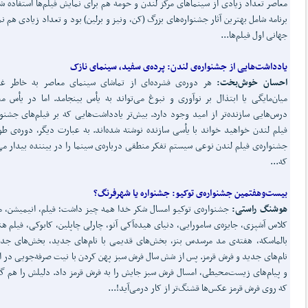
معاصر تعداد زیادی از سینماهای مرکز لندن و حومه هم برای نمایش فیلم‌ها استفاده ش
برنامه شامل بهترین آثار جشنواره‌های بزرگ (کن، ونیز و برلین) بود و تعداد زیادی هم ن
جهانی اول فیلم‌ها...
یادداشت
هایی از جشنواره‌ی لندن:
پرده‌ی سفید، سینمای نازک
احسان خوش‌بخت:
هر دوره‌ی فشرده‌ای از تماشای سینمای معاصر به خاطر غل
میان‌مایگی یا ابتذال بر نوآوری و نبوغ می‌تواند به یأس بینجامد. اما در یأس معم
درس‌هایی سازنده‌تر از امید وجود دارد. بیش‌تر یادداشت‌هایی که بر فیلم‌های جشنوا
فیلم لندن خواهید خواند با یأسی سازنده نوشته شده‌اند. به عبارت دیگر، دوره‌ی طو
جشنواره‌ی فیلم لندن نوعی سیستم تفکر منطقی درباره‌ی سینما را در بیننده بیدار می
که...
بیست
وهفتمین جشنواره‌ی توکیو:
جشنواره یا شهرفرنگ؟
هوشنگ راستی:
جشنواره‌ی توکیو امسال شکر خدا همه چیز داشت؛ فیلم، انیمیشن، ما
کلاس آشپزی، جایزه‌ی سامورایی، دنیای هیده‌آکی آنو، چارلی چاپلین، کابوکی، فیلم ه
بالماسکه، هفته‌ی مد مرسدس بنز، بخش‌های قدیمی با نام‌های جدید، بخش‌های جدی
نام‌های جدید و فرش قرمز. پس از شش سال فرش سبز پهن کردن با نیت صرفه‌جویی در ا
و پیام‌های زیست‌محیطی، امسال فرش سبز جایش را به فرش قرمز داد. دلیلش را هم گ
که روی فرش قرمز عکس‌ها قشنگ‌تر از کار درمی‌آید!...