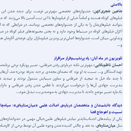
بالاستی
شاهین شجری
کهن:
جشنواره‌های تخصصی مهم‌ترین فرصت برای دیده شدن این ا
فیلم‌های کوتاه هستند و اساساً خیلی از فیلم‌سازها با این نیت آستین بالا می‌زنند که در
بتوانند فیلم‌های‌شان را به یکی از جشنواره‌های تخصصی برسانند. در شرایطی که نه ا
اکران فیلم‌های کوتاه در سینماها وجود دارد و نه پخش مجموعه‌های فیلم کوتاه در شب
ویدئویی ممکن است، جشنواره‌ها اصلی‌ترین ویترین فیلم‌سازان برای عرضه‌ی آثارشان ه
و...
تلویزیون در ماه آبان:
راه پرنشیب
وفراز سرافراز
احسان ناظم
بکایی:
مهم‌ترین نکته درباره‌ی رفتن ضرغامی، تغییر رویکرد برخی برنامه‌سا
تهیه‌کنندگان و... نسبت به او بود که مصداق مجددی بر «بد بدرقه بودن» شد. آن‌های
تا چند ماه قبل به تمجید از ضرغامی و معاون سیمایش مشغول بودند و تمدید د
مدیریت جهادی آن‌ها را درخواست می‌کردند با قطعی شدن رفتن ضرغامی و داراب
یک‌باره تغییر موضع دادند تا مدیریت جهادی به سوءمدیریت تبدیل شود...
دیدگاه دانشمندان و متخصصان درباره‌ی اصالت علمی «میان
ستاره
ای»:
سیاه
چال
نسبیت و اعوجاج فضا
یکی از پیامدهای اجتناب‌ناپذیر نمایش فیلم‌های علمی‌خیالی مهمی در حدواندازه‌های 
مثل
میان
ستاره
ای
، به نقد و چالش کشیده شدن وجوه علمی آن توسط برخی از کارشناس