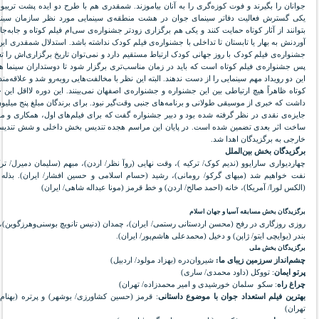
جوانان را بگیرند و فوت کوزه‌گری را به آنان بیاموزند. شمقدری هم با طرح دو ایده پشت تریب
یکی گسترش فعالیت دفاتر سینمای جوان در هشت منطقه‌ی سینمایی مورد نظر سازمان سینم
بتوانند از آثار کوتاه حمایت کنند و یکی هم برگزاری زودتر جشنواره‌ی سی‌ام فیلم کوتاه و جابه‌جا
آوردنش به بهار یا تابستان تا تداخلی با جشنواره‌ی فیلم کودک نداشته باشد. استدلال شمقدری این
جشنواره‌ی فیلم کودک با روز جهانی کودک ارتباط مستقیم دارد و نمی‌توان تاریخ برگزاری‌اش را تغی
پس جشنواره‌ی فیلم کوتاه است که باید در زمان مناسب‌تری برگزار شود تا دوستداران سینما هی
این دو رویداد مهم سینمایی را از دست ندهند. البته این نظر با مخالفت‌هایی روبه‌رو شد و علاقه‌مند
کوتاه ظاهراً هیچ ارتباطی بین این جشنواره و جشنواره‌ی اصفهان نمی‌بینند. این دوره لااقل این 
داشت که خبری از موسیقی طولانی و برنامه‌های جنبی وقت‌گیر نبود. برای برندگان مبلغ پنج میلیو
جایزه‌ی نقدی در نظر گرفته شده بود و دبیر جشنواره گفت که برای فیلم‌های اول، همکاری و 
ساخت اثر بعدی تضمین شده است. در پایان این مراسم هجده تندیس بخش داخلی و شش تند
خارجی به برگزیدگان اهدا شد.
برگزیدگان بخش بین‌الملل
چهاردیواری سارایوو (ندیم کوک/ ترکیه )، وقت نهایی (روآ نظر/ اردن)، مبهم (سلیمان دمیرل/ ترک
نفت خواهیم شد (میهای گرکو/ رومانی)، رشید (حسام اسلامی و حسین افشار/ ایران). بذله 
(الکس لورا/ آمریکا)، خانه (احمد صالح/ اردن) و خط قرمز (مونا عبداله شاهی/ ایران)
برگزیدگان بخش مسابقه آسیا و جهان اسلام
روزی روزگاری در رفح (محسن اردستانی رستمی/ ایران)، چمدان (دنیس تانویچ بوسنی‌وهرزگوین)،
بندر (یوایچی ایتو/ ژاپن) و دخیل (محمدعلی هاشم‌پور/ ایران).
برگزیدگان بخش ملی
چشم‌انداز سرزمین زیبای ما:
شیروان‌دره (بهزاد مولود/ اردبیل)
پرتو ایمان
: تووکل (داود محمدی/ ساری)
چراغ راه
: سکو سلمان خورشیدی و امیر محمدزاده/ تهران)
بهترین فیلم استعداد جوان با موضوع داستانی
: قرمز (حسین کشاورزی/ بوشهر) و پرتره (بهنام 
تهران)