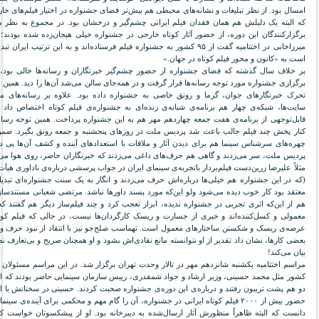
امسال بود. از نظر تبلیغات و نشانه‌های محیطی هم بیش‌تر فضای جشنواره در اختیار فیلم‌های خا
که البته یک دلیلش هم همان فقدان فیلم ایرانی چشم‌گیر و درخشان بود. در مجموع به نظر م
برگزارکنندگان این دوره، از حضور آثار کوتاه خارجی در جشنواره خیلی هیجان‌زده شده بودند؛ 
میرزاخانی در اختتامیه گفت از ۹۵ کشور به جشنواره فیلم فرستاده‌اند و به این ترتیب ایران
است به «کانون و محور فیلم کوتاه در جهان.»
بر خلاف سال گذشته که فضای جشنواره از حضور چشم‌گیر خبرنگاران و رسانه‌ها خالی بود،
برگزاری جشنواره مورد توجه رسانه‌ها قرار گرفت و در همه‌جای سالن می‌شد آن‌ها را دید. همین
تحرک خبرنگارهای جوان، گرما و رونق خاصی به جشنواره داده بود. علاوه بر رسانه‌های م
سایت‌ها، شبکه‌ی چهار هم برنامه‌ی شبانه‌ی زنده‌ای به جشنواره‌ی فیلم کوتاه اختصاص داد
قابل‌توجهی از برنامه‌ی هفت جمعه چهاردهم مهر هم به این جشنواره پرداخت. همین توجه رسانه
کنار پخش چند فیلم جالب باعث شد پردیس ملت در روزهای پنجشنبه و جمعه رونق بگیرد. ضمن 
چهره‌های سرشناس سینما هم برای دیدن آثار و ملاقات با استعدادهای آینده و کشف آن‌ها پی د
پردیس ملت، سر می‌زدند و گاهی هم حرف‌های داغی می‌زدند که خبرنگاران حاضر، روی هوا می‌قا
مثلاً علیرضا زرین‌دست فیلم‌بردار باتجربه‌ی سینمای ایران در جواب پرسشی درباره‌ی ناداوری هیأت
(که در این جشنواره هم خیلی‌ها درباره‌اش حرف می‌زدند و انگار به یک سنت جشنواره‌ای تبدی
معتقد بود کار خوب دیده می‌شود ولو این‌که مورد پسند داورها نباشد. مرتضی شعبانی مستندسا
هم از این‌که اثری تجربی در جشنواره ندیده، ابراز تعجب کرد و چند فیلم‌ساز دیگر هم گفتند که 
معمولی و کسل‌کننده‌اند و خبری از جسارت و ریسک کارگردان‌ها نیست، در حالی که فیلم کوتاه
عرصه‌ی ریسک و شکستن ساختارهای معمول است. تهماسب صلح‌جو نیز با انتقاد از نبود حرف و ا
بعضی کارها، نشان داد تقدیر از او نتوانسته مانع نقادی‌اش بشود و او همچنان صریح و بی‌تعارف 
بیان می‌کند!
مراسم اختتامیه یکشنبه شانزدهم مهر در تالار وحدت تهران برگزار شد. در این مراسم مسئولان
کشور مثل محمد حسینی، وزیر ارشاد و جواد شمقدری، رییس سازمان سینمایی حاضر بودند که اتفا
دو هم پشت تریبون رفتند و درباره‌ی این دوره‌ی جشنواره صحبت کردند. حسینی در سخنانش با ا
حضور بیش از ۲۰۰۰ فیلم کوتاه ایرانی در جشنواره، آن را گام مهم و محکمی برای آینده‌ی سینم
دانست که البته ظاهراً منظورش آثار ارسال‌شده به دبیرخانه بود. او از پیشکسوتان خواست 