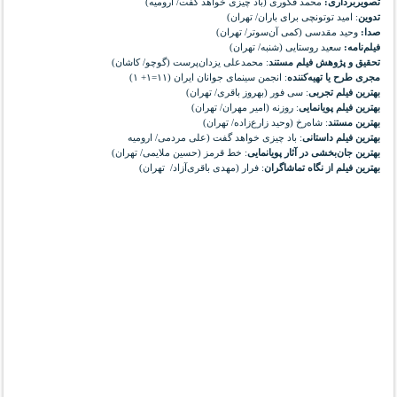
تصویربرداری:
محمد فکوری (باد چیزی خواهد گفت/ ارومیه)
تدوین
: امید توتونچی برای باران/ تهران)
صدا:
وحید مقدسی (کمی آن‌سوتر/ تهران)
فیلم‌نامه:
سعید روستایی (شنبه/ تهران)
تحقیق و پژوهش فیلم مستند
: محمدعلی یزدان‌پرست (گوچو/ کاشان)
مجری طرح یا تهیه‌کننده
: انجمن سینمای جوانان ایران (۱۱=۱+ ۱)
بهترین فیلم تجربی
: سی فور (بهروز باقری/ تهران)
بهترین فیلم پویانمایی
: روزنه (امیر مهران/ تهران)
بهترین مستند
: شاه‌رخ (وحید زارع‌زاده/ تهران)
بهترین فیلم داستانی
: باد چیزی خواهد گفت (علی مردمی/ ارومیه
بهترین جان‌بخشی در آثار پویانمایی
: خط قرمز (حسین ملایمی/ تهران)
بهترین فیلم از نگاه تماشاگران
: فرار (مهدی باقری‌آزاد/ تهران)