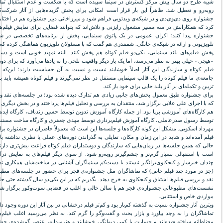
شبیه طرح دو سال پیش مرکز گسترش در سینما سپیده است که با شکست و عدم استقبال تما
روبه‌رو و تعطیل شد. ظاهراً این بار قرار است امکانی برای پخش گزیده‌هایی از آثار شرکت‌ک
جشنواره روی دی‌وی‌دی و در شبکه‌ی ویدئویی فراهم شود و میرزاخانی دبیر جشنواره هم در اختتامی
کرد که همکارانش در سه مسیر مشغول رایزنی و تلاش‌اند که بتوانند فضایی برای نمایش فیلم‌ه
جشنواره پیدا کنند؛ اکران عمومی در یک پاتوق سینمایی، پخش از برنامه‌های تخصصی در شب
تلویزیونی و ارائه در شبکه‌ی خانگی. شمقدری هم گفت که با مسئولان تلویزیون هماهنگی کرده که
پخش فیلم‌های بلند سینمایی، یکی‌دو فیلم کوتاه هم پخش کنند. البته تمهید خوبی است و دست
«هیچی» خیلی بهتر به نظر می‌رسد، اما یک بار دیگر واقعیت تلخی را به یادها می‌آورد که برای دو
فیلم کوتاه و سازندگان این آثار اصلاً خوشایند نیست و نسبت به آن حساسیت دارند؛ این‌که ا
جامعه‌ی ما فیلم کوتاه را یک قالب سینمایی مستقل در نظر نمی‌گیرند و فیلم کوتاه همیشه باید ب
تزیین و تکمله‌ای بر آثار بلند جایی برای خود باز کند.
برای جشنواره طبق معمول بخش‌های جانبی زیادی هم تدارک دیده شده بود؛ در جلسه‌های نقد و
که با اجرای علی علایی برگزار شد، منتقدان به بررسی و تحلیل فیلم‌ها پرداختند و در بخش دیگری 
هم کارگاه‌های آموزشی برپا بود. از جمله کارگاه آموزش تدوین توسط حسین زندباف، کارگاه اید
توسط رسول صدرعاملی، کارگاه آموزش فیلم‌برداری توسط مهدی جعفری و کارگاه ساخت مستن
مهرداد اسکویی. مشکل این گونه کارگاه‌ها و جلسه‌ها این است که معمولاً حاضران در جشنواره بر
فیلم آمده‌اند و شاید در این زمان و مکان، تمایلی به گذراندن دوره‌های عملی یا نظری نداشته با
حالی که همین جلسه‌ها در زمان‌هایی که سازندگان و دوستداران فیلم کوتاه فراغت بیش‌تری دار
است با استقبالی بسیار گرم‌تر و چشم‌گیرتر روبه‌رو شود. از سوی دیگر فیلم‌های به نمایش در
چندان خبرساز و کنجکاوی‌برانگیز نیستند یا دست‌کم سینماگران آشنایی در ساخت‌شان همکاری ندا
(جز در مورد چند فیلم خاص) که تماشاگران مثل جشنواره‌ی فجر برای حضور در جلسه‌های مطبو
نقد و بررسی فیلم‌ها اشتیاق و کنجکاوی به خرج دهند. بگذریم که در این یکی‌دو سال گذشته حتی جل
نشست‌های مطبوعاتی جشنواره‌ی فجر هم با سالن خالی و اغلب در فضایی سوت‌وکور برگزار شد
مواردی خاص و استثنایی.
ویترین آثار جشنواره نسبت به گذشته کم‌بار بود و کم‌تر فیلم درخشانی در بین آثار این دوره وجود 
تماشاگران را به وجد بیاورد و بازار بحث و گفت‌وگو را گرم کند. به نظر می‌رسید اغلب فیلم‌
محتاطانه ساخته شده‌اند و جسارت یا کمی دیوانگی خوشایند و هنرمندانه، عنصر گم‌شده‌ی جشن