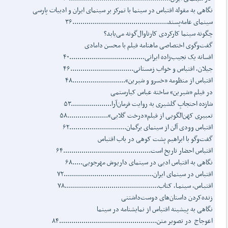
نگاهی به مقوله اقتباس در سینما با تمرکز بر سینمای ایران و ادبیات پارسی
سینمای عامه‌پسند...............................................۳۶
چگونه سینما کارکردی کارناوال‌گونه می‌یابد؟
گفت‌و‌‌گوی اختصاصی ماهنامه فیلم با محسن دامادی
افسانه یک نجیب‌زاده ایرانی.....................................۴۰
جیلان، اقتباس و خواب زمستانی...............................۴۶
اقتباس از منظومه «خسرو و شیرین»..........................۴۸
در فیلم «شیرین» ساخته عباس کیارستمی
شازده احتجابِ گلشیری به روایت فرمان‌آرا....................۵۳
تعبیری کهن‌الگویی از فیلم«درخت گلابی»....................۵۸
اقتباس وودی آلن از سینمای برگمان............................۶۲
گفت‌وگو با ابراهیم پشت کوهی در باب اقتباس
اقتباس احضار تاریخ است...........................................۶۴
نگاهی به اقتباس ادبی در سینمای داریوش مهرجویی.....۶۸
اقتباس در سینمای ایران............................................۷۲
اقتبـاس، سینمـا، کتاب..............................................۷۸
زنده‌کردن داستان‌های دوست‌داشتنی
نگاهی به پیشینه اقتباس از نمایشنامه در سینما
اعوجاج در تصویر متن................................................۸۴