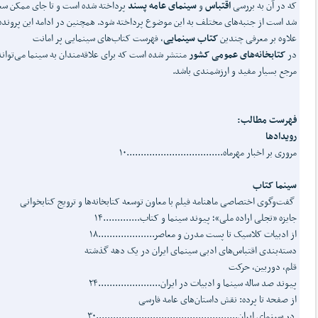
که در آن به بررسی
اقتباس
و
سینمای عامه پسند
پرداخته شده است و تا جای ممکن س
شد است از جنبه‌های مختلف به این موضوع پرداخته شود. همچنین در ادامه این پرونده
علاوه بر معرفی چندین
کتاب‌ سینمایی
، فهرست کتاب‌های سینمایی پر امانت
در
کتابخانه‌های عمومی کشور
منتشر شده است که برای علاقه‌مندان به سینما می‌توان
مرجع بسیار مفید و ارزشمندی باشد.
فهرست مطالب:
رویدادها
مروری بر اخبار مهرماه..................................۱۰
سینما کتاب
گفت‌وگوی اختصاصی ماهنامه فیلم با معاون توسعه کتابخانه‌ها و ترویج کتابخوانی
جایزه «تجلی اراده ملی»؛ پیوند سینما و کتاب.............۱۴
از ادبیات کلاسیک تا پست مدرن و معاصر....................۱۸
دسته‌بندی اقتباس‌های ادبی سینمای ایران در یک دهه گذشته
قلم، دوربین، حرکت
پیوند صد ساله سینما و ادبیات در ایران......................۲۴
از صفحه تا پرده: نقش داستان‌های عامه فارسی
در سینمای ایران..................................................۳۰